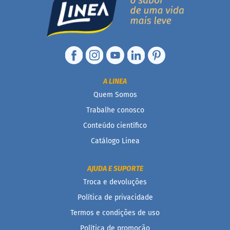
M
i
s
t
u
r
a
p
a
A LINEA
r
Quem Somos
a
b
Trabalhe conosco
o
l
Conteúdo científico
o
Catálogo Linea
M
o
l
AJUDA E SUPORTE
h
Troca e devoluções
o
s
Política de privacidade
Termos e condições de uso
P
u
Política de promoção