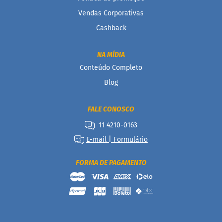
d
i
Vendas Corporativas
m
Cashback
P
i
p
NA MÍDIA
o
Conteúdo Completo
c
a
Blog
B
e
FALE CONOSCO
b
i
11 4210-0163
d
E-mail | Formulário
a
s
FORMA DE PAGAMENTO
A
c
h
o
c
o
l