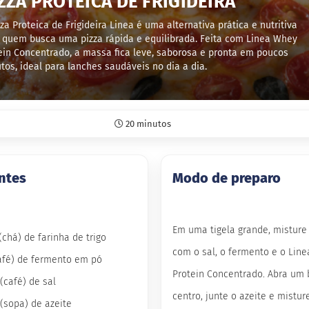
ZZA PROTEICA DE FRIGIDEIRA
zza Proteica de Frigideira Linea é uma alternativa prática e nutritiva
 quem busca uma pizza rápida e equilibrada. Feita com Linea Whey
ein Concentrado, a massa fica leve, saborosa e pronta em poucos
tos, ideal para lanches saudáveis no dia a dia.
20 minutos
ntes
Modo de preparo
Em uma tigela grande, misture 
 (chá) de farinha de trigo
com o sal, o fermento e o Lin
café) de fermento em pó
Protein Concentrado. Abra um 
 (café) de sal
centro, junte o azeite e mistu
 (sopa) de azeite