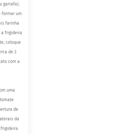
 garrafa),
é formar um
ais farinha
a frigideira
te, coloque
erca de 2
tato com a
 com uma
 tomate
ertura de
laterais da
frigideira