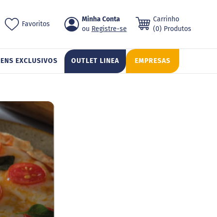
Pular
Minha Conta
Carrinho
ch
Favoritos
para
Registre-se
(0) Produtos
o
conteúdo
TENS EXCLUSIVOS
OUTLET LINEA
EMPRESAS