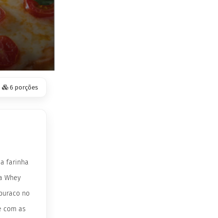
6 porções
a farinha
ea Whey
buraco no
re com as