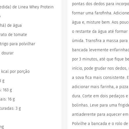
pontas dos dedos para incorpor
medida) de Linea Whey Protein
formar uma farofinha. Adicion
o
água e, misture bem. Aos pouc
chá) de água
o restante da água até forma
trato de tomate
úmida. Transfira a massa par
 trigo para polvilhar
bancada levemente enfarinha
a dourar
por 3 minutos, até que fique b
início, pode grudar nos dedos,
3 kcal por porção
a sova fica mais consistente. E
8 g
adicionar mais farinha, a pizza
: 163 g
dura. Corte em dois pedaços 
ais: 16 g
bolinhas. Leve para uma frigid
uradas: 3 g
antiaderente para aquecer em
Polvilhe a bancada e o rolo d
mg