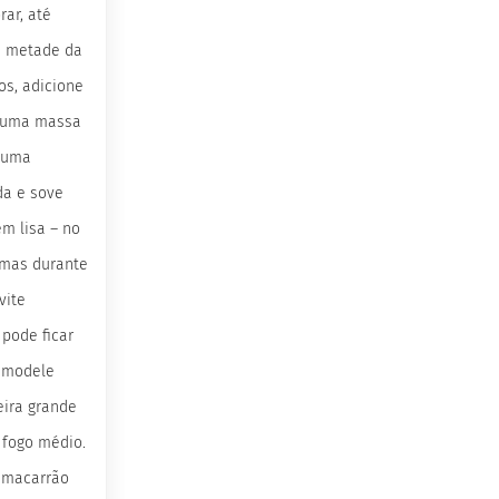
ar, até
e metade da
os, adicione
r uma massa
a uma
da e sove
em lisa – no
 mas durante
vite
 pode ficar
e modele
eira grande
 fogo médio.
e macarrão