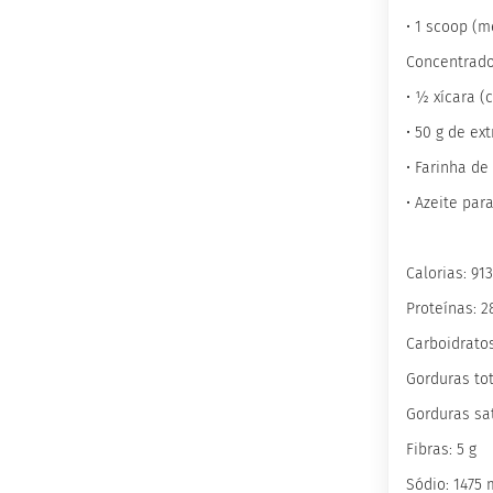
Wafer
Proteico
• 1 scoop (
Docinho
Concentrad
Proteico
• ½ xícara (
Barrinha
• 50 g de ex
Proteica
inhas
• Farinha de
Sem
• Azeite par
açúcar
Sem
glúten
Calorias: 91
Sem
Proteínas: 2
lactose
Carboidratos
Veganos
Gorduras tot
Funcionais
Gorduras sat
Integrais
Fibras: 5 g
Diabéticos
Sódio: 1475 
Culinários