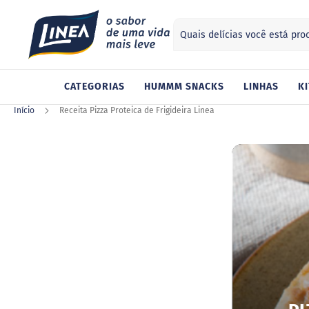
Search
ategorias
CATEGORIAS
HUMMM SNACKS
LINHAS
KI
Adoçantes
Sucralose
Início
Receita Pizza Proteica de Frigideira Linea
Stevia
Xilitol
Alimentos
Geleia
Chocolate
Gelatina
Barra
de
cereal
Biscoito