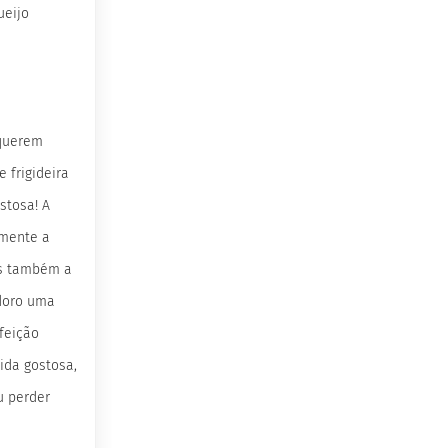
ueijo
 querem
e frigideira
ostosa! A
omente a
as também a
adoro uma
feição
ida gostosa,
u perder