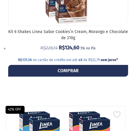
Kit 6 Shakes Linea Sabor Cookies’n Cream, Morango e Chocolate
de 210g
R$124,60
R$226,14
5% no Pix
R$131,16
no cartão de crédito em até
4X
de R$32,79
sem juros
*
COMPRAR
42% OFF
ADIC
A