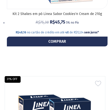
P
r
o
Kit 2 Shakes em pó Linea Sabor Cookies'n Cream de 210g
t
e
R$45,75
R$75,38
5% no Pix
i
c
R$48,16
no cartão de crédito em até
4X
de R$12,04
sem juros
*
a
COMPRAR
Linhas
S
e
m
a
ç
ú
31% OFF
c
ADIC
a
r
A
S
LIST
e
m
DE