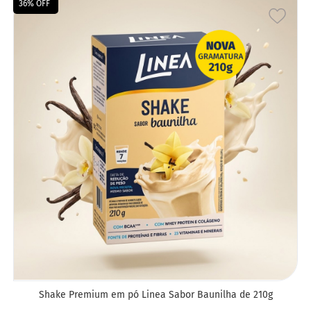
36% OFF
ADIC
A
LIST
DE
DESE
Shake Premium em pó Linea Sabor Baunilha de 210g