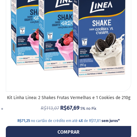
Vendidos
DE
DESE
Receitas
Blog
Itens
Exclusivos
Outlet
Linea
Empresas
Kit Linha Linea: 2 Shakes Frutas Vermelhas e 1 Cookies de 210g
R$67,69
R$113,07
5% no Pix
R$71,25
no cartão de crédito em até
4X
de R$17,81
sem juros
*
COMPRAR