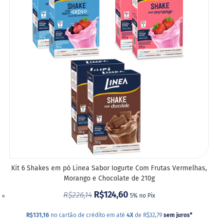
LIST
DE
DESE
Kit 6 Shakes em pó Linea Sabor Iogurte Com Frutas Vermelhas,
Morango e Chocolate de 210g
R$124,60
R$226,14
5% no Pix
R$131,16
no cartão de crédito em até
4X
de R$32,79
sem juros
*