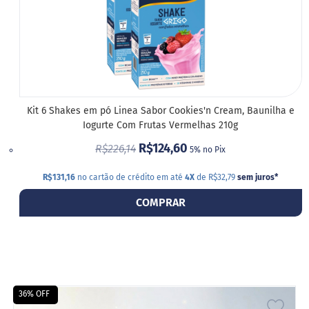
Kit 6 Shakes em pó Linea Sabor Cookies'n Cream, Baunilha e
Iogurte Com Frutas Vermelhas 210g
R$124,60
R$226,14
5% no Pix
R$131,16
no cartão de crédito em até
4X
de R$32,79
sem juros
*
COMPRAR
36% OFF
ADIC