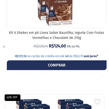
Kit 6 Shakes em pó Linea Sabor Baunilha, Iogurte Com Frutas
Vermelhas e Chocolate de 210g
R$124,60
R$226,14
5% no Pix
R$131,16
no cartão de crédito em até
4X
de R$32,79
sem juros
*
COMPRAR
42% OFF
ADIC