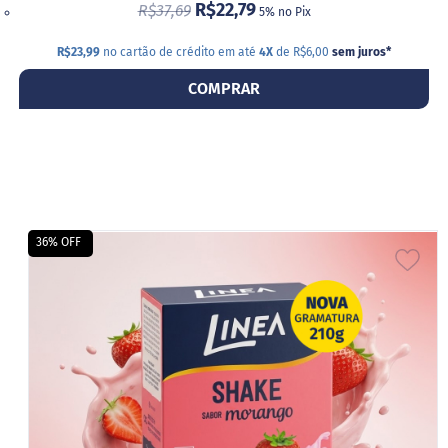
R$22,79
R$37,69
5% no Pix
R$23,99
no cartão de crédito em até
4X
de R$6,00
sem juros
*
COMPRAR
36% OFF
ADI
A
LIS
DE
DES