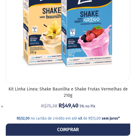
g
l
DESE
ú
t
e
n
S
e
m
l
a
c
t
o
s
Kit Linha Linea: Shake Baunilha e Shake Frutas Vermelhas de
e
210g
V
R$49,40
R$75,38
5% no Pix
e
g
a
R$52,00
no cartão de crédito em até
4X
de R$13,00
sem juros
*
n
o
COMPRAR
s