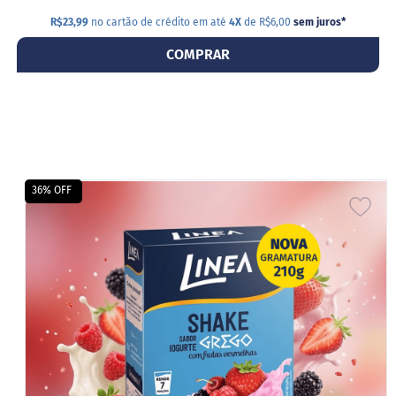
R$23,99
no cartão de crédito em até
4X
de R$6,00
sem juros
*
COMPRAR
36% OFF
ADI
A
LIS
DE
DES