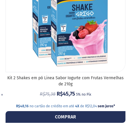
i
DESE
s
S
h
a
k
e
Hummm
Snacks
W
a
f
Kit 2 Shakes em pó Linea Sabor Iogurte com Frutas Vermelhas
e
de 210g
r
P
R$45,75
R$75,38
5% no Pix
r
o
R$48,16
no cartão de crédito em até
4X
de R$12,04
sem juros
*
t
e
COMPRAR
i
c
o