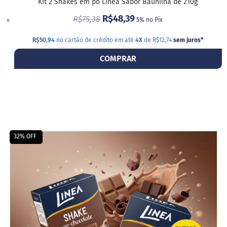
o
Kit 2 Shakes em pó Linea Sabor Baunilha de 210g
c
R$48,39
e
R$75,38
5% no Pix
d
e
R$50,94
no cartão de crédito em até
4X
de R$12,74
sem juros
*
l
e
COMPRAR
i
t
e
L
e
i
t
e
32% OFF
c
ADIC
o
n
A
d
e
LIST
n
s
DE
a
d
DESE
o