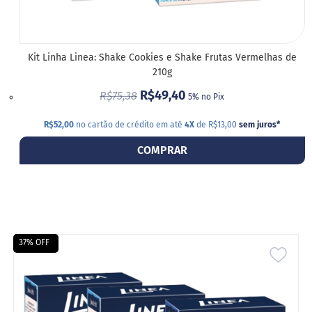
a
b
é
t
i
Kit Linha Linea: Shake Cookies e Shake Frutas Vermelhas de
c
210g
o
s
R$49,40
R$75,38
5% no Pix
C
R$52,00
no cartão de crédito em até
4X
de R$13,00
sem juros
*
u
l
COMPRAR
i
n
á
r
i
o
s
37% OFF
ADIC
Kits
A
Ofertas
LIST
Mais