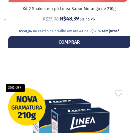
a
t
Kit 2 Shakes em pó Linea Sabor Morango de 210g
a
R$48,39
d
R$75,38
5% no Pix
o
R$50,94
no cartão de crédito em até
4X
de R$12,74
sem juros
*
C
a
COMPRAR
p
p
u
c
c
i
n
o
36% OFF
F
ADIC
u
n
A
c
i
LIST
o
n
DE
a