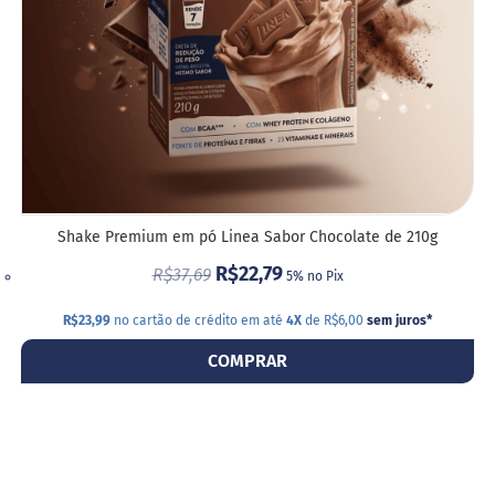
G
e
l
e
i
a
C
h
o
c
Shake Premium em pó Linea Sabor Chocolate de 210g
o
l
R$22,79
R$37,69
5% no Pix
a
t
e
R$23,99
no cartão de crédito em até
4X
de R$6,00
sem juros
*
COMPRAR
G
e
l
a
t
i
n
a