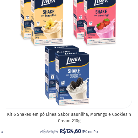
A
LIST
DE
DESE
Kit 6 Shakes em pó Linea Sabor Baunilha, Morango e Cookies'n
Cream 210g
R$124,60
R$226,14
5% no Pix