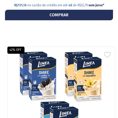
R$131,16
no cartão de crédito em até
4X
de R$32,79
sem juros
*
COMPRAR
42% OFF
ADI
A
LIS
DE
DES