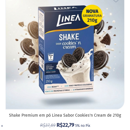
A
LIST
DE
DESE
Shake Premium em pó Linea Sabor Cookies'n Cream de 210g
R$22,79
R$37,69
5% no Pix