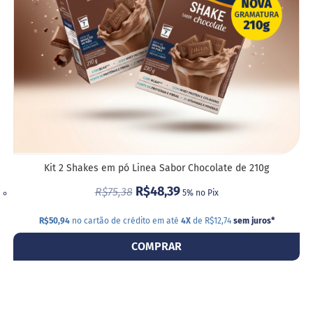
M
i
s
t
u
r
a
p
a
r
a
b
o
l
Kit 2 Shakes em pó Linea Sabor Chocolate de 210g
o
R$48,39
R$75,38
5% no Pix
M
o
R$50,94
no cartão de crédito em até
4X
de R$12,74
sem juros
*
l
h
COMPRAR
o
s
P
u