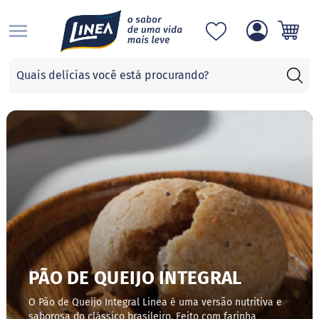
S
Categorias
A
d
o
ç
a
n
t
e
s
S
u
c
r
a
PÃO DE QUEIJO INTEGRAL
l
o
O Pão de Queijo Integral Linea é uma versão nutritiva e
s
saborosa do clássico brasileiro. Feito com farinha
e