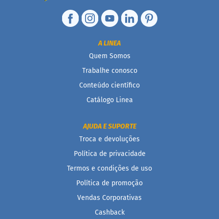
a
t
a
d
o
A LINEA
Quem Somos
C
a
Trabalhe conosco
p
p
Conteúdo científico
u
c
Catálogo Linea
c
i
n
AJUDA E SUPORTE
o
Troca e devoluções
F
Política de privacidade
u
n
Termos e condições de uso
c
Política de promoção
i
o
Vendas Corporativas
n
a
Cashback