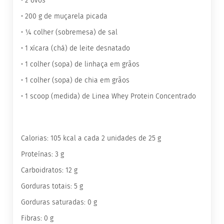
• 2 ovos
G
• 200 g de muçarela picada
e
• ¼ colher (sobremesa) de sal
l
e
• 1 xícara (chá) de leite desnatado
i
a
• 1 colher (sopa) de linhaça em grãos
C
• 1 colher (sopa) de chia em grãos
h
o
• 1 scoop (medida) de Linea Whey Protein Concentrado
c
o
l
a
t
Calorias: 105 kcal a cada 2 unidades de 25 g
e
Proteínas: 3 g
G
Carboidratos: 12 g
e
l
Gorduras totais: 5 g
a
t
Gorduras saturadas: 0 g
i
n
Fibras: 0 g
a