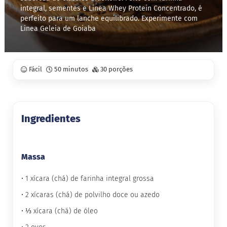
integral, sementes e Linea Whey Protein Concentrado, é
perfeito para um lanche equilibrado. Experimente com
S
t
Linea Geleia de Goiaba
e
v
i
a
Fácil
50 minutos
30 porções
X
i
l
i
t
Ingredientes
o
l
A
Massa
l
i
m
• 1 xícara (chá) de farinha integral grossa
e
• 2 xícaras (chá) de polvilho doce ou azedo
n
t
• ⅓ xícara (chá) de óleo
o
s