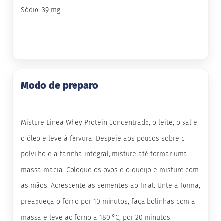
Sódio: 39 mg
B
a
r
r
a
d
e
c
Modo de preparo
e
r
e
a
l
Misture Linea Whey Protein Concentrado, o leite, o sal e
B
o óleo e leve à fervura. Despeje aos poucos sobre o
i
s
polvilho e a farinha integral, misture até formar uma
c
o
massa macia. Coloque os ovos e o queijo e misture com
i
as mãos. Acrescente as sementes ao final. Unte a forma,
t
o
preaqueça o forno por 10 minutos, faça bolinhas com a
D
massa e leve ao forno a 180 °C, por 20 minutos.