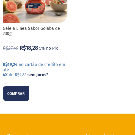
M
i
s
t
u
Geleia Linea Sabor Goiaba de
r
230g
a
p
a
R$18,28
R$27,49
5% no Pix
r
a
b
R$19,24
no cartão de crédito em
o
até
l
4X
de R$4,81
sem juros
*
o
M
o
COMPRAR
l
h
o
s
P
u