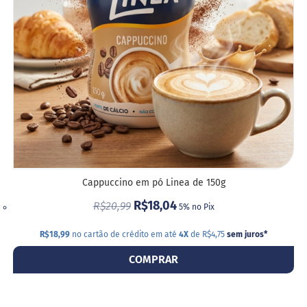
i
DESE
s
S
h
a
k
e
Hummm
Snacks
D
o
c
Cappuccino em pó Linea de 150g
i
n
R$18,04
R$20,99
5% no Pix
h
o
R$18,99
no cartão de crédito em até
4X
de R$4,75
sem juros
*
P
r
COMPRAR
o
t
e
i