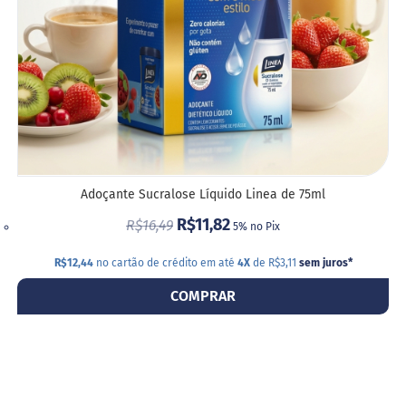
G
e
l
e
i
a
C
h
o
c
Adoçante Sucralose Líquido Linea de 75ml
o
l
R$11,82
R$16,49
5% no Pix
a
t
e
R$12,44
no cartão de crédito em até
4X
de R$3,11
sem juros
*
COMPRAR
G
e
l
a
t
i
n
a