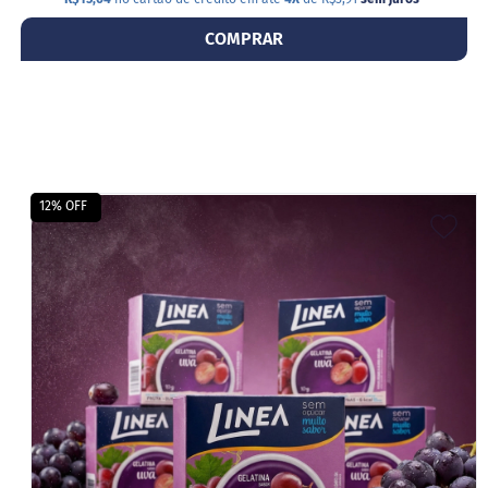
COMPRAR
12% OFF
ADI
A
LIS
DE
DES