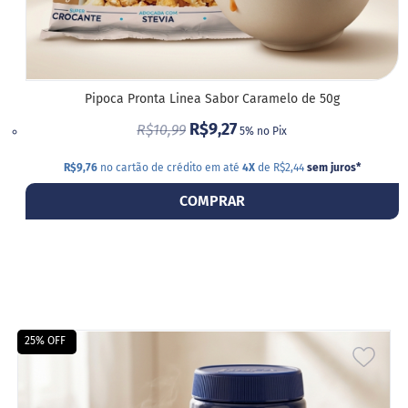
Pipoca Pronta Linea Sabor Caramelo de 50g
R$9,27
R$10,99
5% no Pix
R$9,76
no cartão de crédito em até
4X
de R$2,44
sem juros
*
COMPRAR
25% OFF
ADIC
A