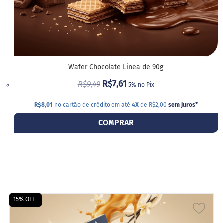
Wafer Chocolate Linea de 90g
R$7,61
R$9,49
5% no Pix
R$8,01
no cartão de crédito em até
4X
de R$2,00
sem juros
*
COMPRAR
15% OFF
ADIC