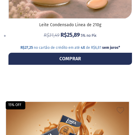
á
r
i
o
s
Leite Condensado Linea de 210g
R$25,89
Kits
R$31,49
5% no Pix
Ofertas
R$27,25
no cartão de crédito em até
4X
de R$6,81
sem juros
*
COMPRAR
Mais
Vendidos
Receitas
Blog
Itens
15% OFF
Exclusivos
ADIC
Outlet
A
Linea
LIST