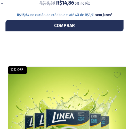
R$14,86
R$18,36
5% no Pix
R$15,64
no cartão de crédito em até
4X
de R$3,91
sem juros
*
COMPRAR
12% OFF
ADI
A
LIS
DE
DES