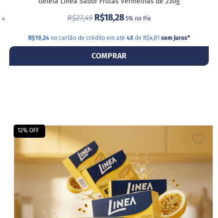
Geleia Linea Sabor Frutas Vermelhas de 230g
R$18,28
R$27,49
5% no Pix
R$19,24
no cartão de crédito em até
4X
de R$4,81
sem juros
*
COMPRAR
12% OFF
ADI
A
LIS
DE
DES