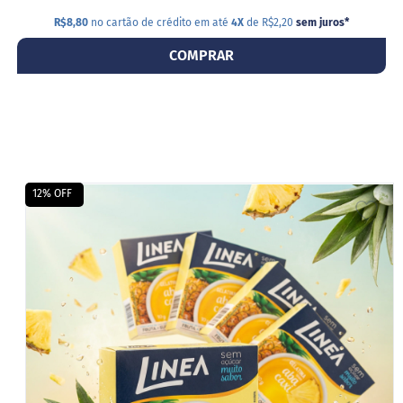
R$8,80
no cartão de crédito em até
4X
de R$2,20
sem juros
*
COMPRAR
12% OFF
ADI
A
LIS
DE
DES