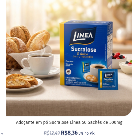
A
LIST
DE
DESE
Adoçante em pó Sucralose Linea 50 Sachês de 500mg
R$8,36
R$12,49
5% no Pix