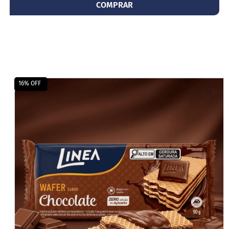
COMPRAR
16% OFF
ADI
A
LIS
DE
DES