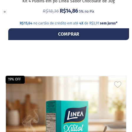
o
Kit 4 Pudins em pó Linea Sabor Chocolate de 30g
c
R$14,86
e
R$18,36
5% no Pix
d
e
R$15,64
no cartão de crédito em até
4X
de R$3,91
sem juros
*
l
e
COMPRAR
i
t
e
L
e
i
t
e
19% OFF
c
ADIC
o
n
A
d
e
LIST
n
s
DE
a
d
DESE
o