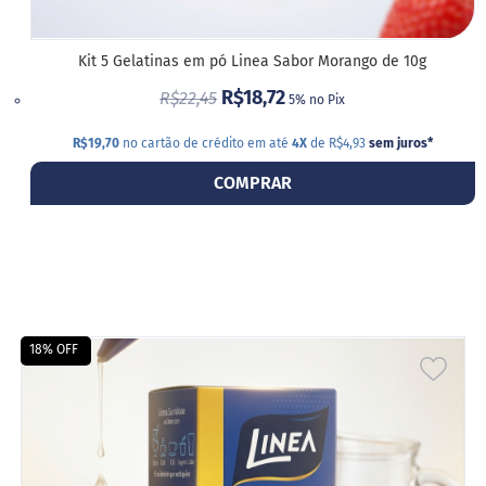
m
a
ç
ú
Kit 5 Gelatinas em pó Linea Sabor Morango de 10g
c
R$18,72
R$22,45
a
5% no Pix
r
R$19,70
no cartão de crédito em até
4X
de R$4,93
sem juros
*
S
e
COMPRAR
m
g
l
ú
t
e
n
18% OFF
S
ADIC
e
m
A
l
a
LIST
c
t
DE