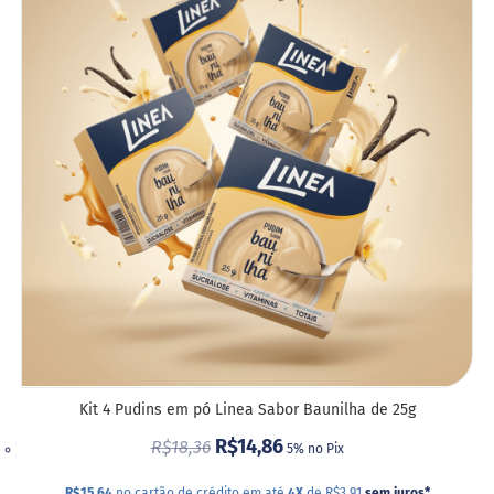
A
LIST
DE
DESE
Kit 4 Pudins em pó Linea Sabor Baunilha de 25g
R$14,86
R$18,36
5% no Pix
R$15,64
no cartão de crédito em até
4X
de R$3,91
sem juros
*