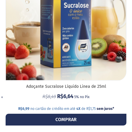
o
s
DESE
e
V
e
g
a
n
o
s
F
u
n
c
Adoçante Sucralose Líquido Linea de 25ml
i
o
R$6,64
R$8,49
5% no Pix
n
a
R$6,99
no cartão de crédito em até
4X
de R$1,75
sem juros
*
i
s
COMPRAR
I
n