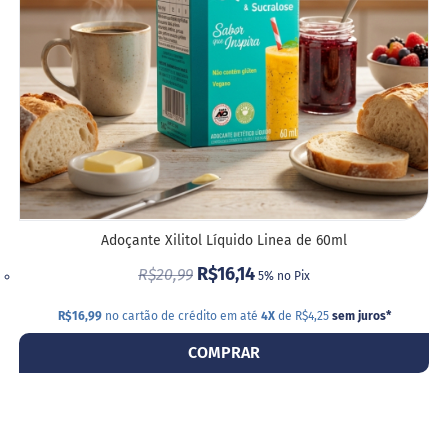
M
i
s
t
u
r
a
p
a
r
a
b
o
l
Adoçante Xilitol Líquido Linea de 60ml
o
R$16,14
R$20,99
5% no Pix
M
o
R$16,99
no cartão de crédito em até
4X
de R$4,25
sem juros
*
l
h
COMPRAR
o
s
P
u