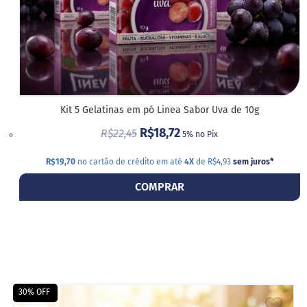
Kit 5 Gelatinas em pó Linea Sabor Uva de 10g
R$18,72
R$22,45
5% no Pix
R$19,70
no cartão de crédito em até
4X
de R$4,93
sem juros
*
COMPRAR
30% OFF
ADIC