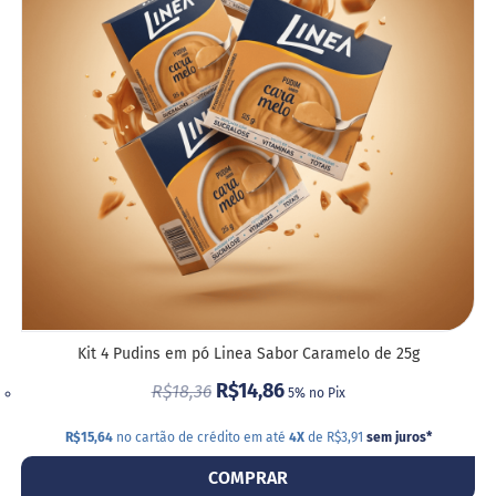
Empresas
DE
DESE
Kit 4 Pudins em pó Linea Sabor Caramelo de 25g
R$14,86
R$18,36
5% no Pix
R$15,64
no cartão de crédito em até
4X
de R$3,91
sem juros
*
COMPRAR