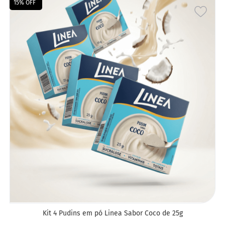
15% OFF
ADIC
A
LIST
DE
DESE
Kit 4 Pudins em pó Linea Sabor Coco de 25g