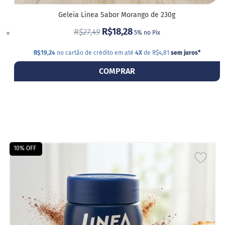
a
t
Geleia Linea Sabor Morango de 230g
a
R$18,28
d
R$27,49
5% no Pix
o
R$19,24
no cartão de crédito em até
4X
de R$4,81
sem juros
*
C
a
COMPRAR
p
p
u
c
c
i
n
o
10% OFF
F
ADIC
u
n
A
c
i
LIST
o
n
DE
a