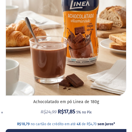
LIST
DE
DESE
Achocolatado em pó Linea de 180g
R$17,85
R$24,99
5% no Pix
R$18,79
no cartão de crédito em até
4X
de R$4,70
sem juros
*