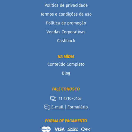
m
a
Política de privacidade
ç
Termos e condições de uso
ú
c
Política de promoção
a
r
Vendas Corporativas
Cashback
S
e
m
NA MÍDIA
g
l
Conteúdo Completo
ú
Blog
t
e
n
FALE CONOSCO
S
11 4210-0163
e
E-mail | Formulário
m
l
a
FORMA DE PAGAMENTO
c
t