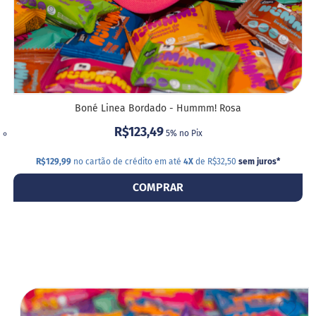
S
t
e
v
i
a
Boné Linea Bordado - Hummm! Rosa
X
i
R$123,49
5% no Pix
l
i
t
R$129,99
no cartão de crédito em até
4X
de R$32,50
sem juros
*
o
l
COMPRAR
A
l
i
m
e
n
t
o
ADI
s