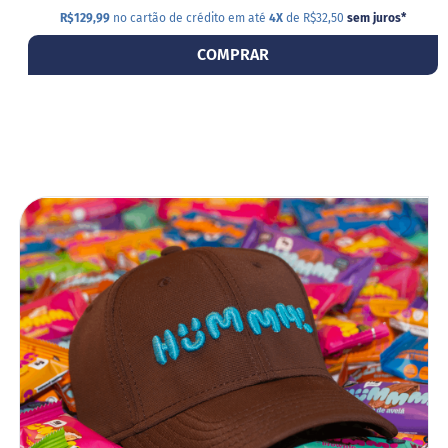
R$129,99
no cartão de crédito em até
4X
de R$32,50
sem juros
*
B
a
COMPRAR
r
r
a
d
e
c
e
r
e
a
ADIC
l
A
B
i
LIST
s
c
DE
o
i
DESE
t
o
D