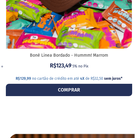
o
c
e
d
e
l
e
i
t
e
Boné Linea Bordado - Hummm! Marrom
L
e
R$123,49
5% no Pix
i
t
R$129,99
no cartão de crédito em até
4X
de R$32,50
sem juros
*
e
c
COMPRAR
o
n
d
e
n
s
a
d
o