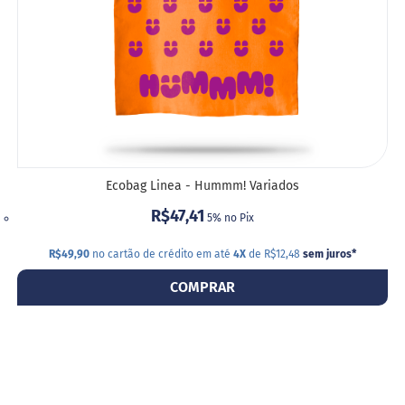
a
t
a
d
o
C
a
p
p
u
c
Ecobag Linea - Hummm! Variados
c
i
R$47,41
5% no Pix
n
o
R$49,90
no cartão de crédito em até
4X
de R$12,48
sem juros
*
F
COMPRAR
u
n
c
i
o
n
a