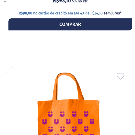
R$93,10
d
5% no Pix
i
m
R$98,00
no cartão de crédito em até
4X
de R$24,50
sem juros
*
P
COMPRAR
i
p
o
c
a
B
e
b
i
ADIC
d
a
A
s
LIST
A
DE
c
h
o
DESE
c
o
l