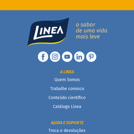
c
o
B
a
r
r
i
n
h
a
P
r
A LINEA
o
t
Quem Somos
e
Trabalhe conosco
i
c
Conteúdo científico
a
Catálogo Linea
Linhas
AJUDA E SUPORTE
S
e
Troca e devoluções