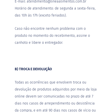
o
E-mail:
atendimento@lineaalimentos.com.br
c
Horário de atendimento: de segunda a sexta-feira,
e
d
das 10h às 17h (exceto feriados).
e
l
e
Caso não encontre nenhum problema com o
i
t
produto no momento do recebimento, assine o
e
canhoto e libere o entregador.
L
e
i
t
e
c
B) TROCA E DEVOLUÇÃO
o
n
d
Todas as ocorrências que envolvem troca ou
e
devolução de produtos adquiridos por meio da loja
n
s
online devem ser comunicadas no prazo de até 7
a
d
dias nos casos de arrependimento ou desistência
o
da compra, e em até 90 dias nos casos de vício ou