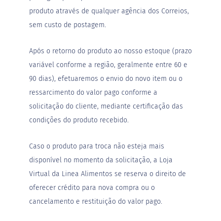
a
produto através de qualquer agência dos Correios,
t
a
sem custo de postagem.
d
o
Após o retorno do produto ao nosso estoque (prazo
C
variável conforme a região, geralmente entre 60 e
a
p
90 dias), efetuaremos o envio do novo item ou o
p
u
ressarcimento do valor pago conforme a
c
solicitação do cliente, mediante certificação das
c
i
condições do produto recebido.
n
o
Caso o produto para troca não esteja mais
F
u
disponível no momento da solicitação, a Loja
n
Virtual da Linea Alimentos se reserva o direito de
c
i
oferecer crédito para nova compra ou o
o
cancelamento e restituição do valor pago.
n
a