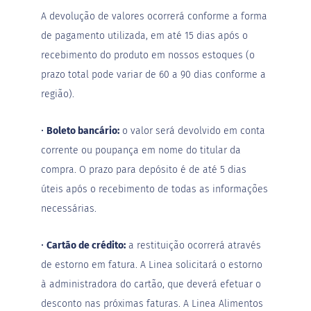
P
A devolução de valores ocorrerá conforme a forma
r
o
de pagamento utilizada, em até 15 dias após o
t
recebimento do produto em nossos estoques (o
e
i
prazo total pode variar de 60 a 90 dias conforme a
c
região).
a
Linhas
•
Boleto bancário:
o valor será devolvido em conta
corrente ou poupança em nome do titular da
S
e
compra. O prazo para depósito é de até 5 dias
m
úteis após o recebimento de todas as informações
a
ç
necessárias.
ú
c
a
•
Cartão de crédito:
a restituição ocorrerá através
r
de estorno em fatura. A Linea solicitará o estorno
S
à administradora do cartão, que deverá efetuar o
e
m
desconto nas próximas faturas. A Linea Alimentos