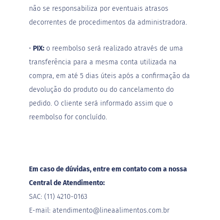
g
não se responsabiliza por eventuais atrasos
l
ú
decorrentes de procedimentos da administradora.
t
e
n
•
PIX:
o reembolso será realizado através de uma
transferência para a mesma conta utilizada na
S
e
compra, em até 5 dias úteis após a confirmação da
m
devolução do produto ou do cancelamento do
l
a
pedido. O cliente será informado assim que o
c
reembolso for concluído.
t
o
s
e
V
Em caso de dúvidas, entre em contato com a nossa
e
g
Central de Atendimento:
a
SAC: (11) 4210-0163
n
o
E-mail:
atendimento@lineaalimentos.com.br
s