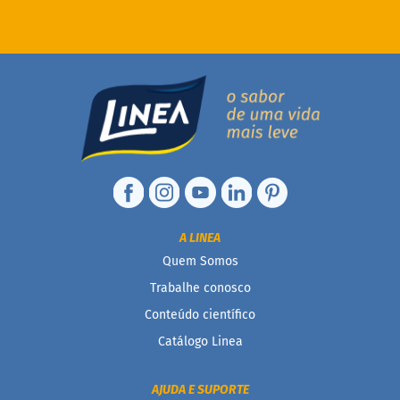
a
b
é
t
i
c
o
s
C
u
l
i
n
á
A LINEA
r
Quem Somos
i
o
Trabalhe conosco
s
Conteúdo científico
Kits
Catálogo Linea
Ofertas
AJUDA E SUPORTE
Mais