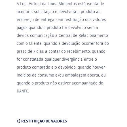
i
A Loja Virtual da Linea Alimentos está isenta de
s
aceitar a solicitação e devolverá o produto ao
S
endereço de entrega sem restituição dos valores
h
a
pagos quando o produto for devolvido sem a
k
devida comunicação à Central de Relacionamento
e
com o Cliente, quando a devolução ocorrer fora do
Hummm
prazo de 7 dias a contar do recebimento, quando
Snacks
for constatada qualquer divergência entre o
W
produto comprado e o devolvido, quando houver
a
f
indícios de consumo e/ou embalagem aberta, ou
e
quando o produto não estiver acompanhado do
r
P
DANFE.
r
o
t
e
i
c
C) RESTITUIÇÃO DE VALORES
o