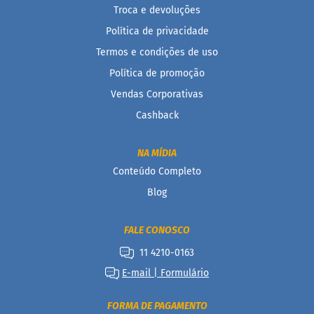
Troca e devoluções
Vendidos
Política de privacidade
Receitas
Termos e condições de uso
Blog
Política de promoção
Vendas Corporativas
Itens
Exclusivos
Cashback
Outlet
NA MÍDIA
Linea
Conteúdo Completo
Empresas
Blog
FALE CONOSCO
11 4210-0163
E-mail | Formulário
FORMA DE PAGAMENTO