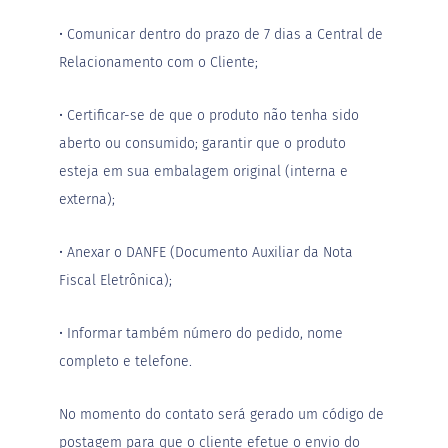
d
i
• Comunicar dentro do prazo de 7 dias a Central de
m
Relacionamento com o Cliente;
P
i
p
• Certificar-se de que o produto não tenha sido
o
c
aberto ou consumido; garantir que o produto
a
esteja em sua embalagem original (interna e
B
externa);
e
b
i
• Anexar o DANFE (Documento Auxiliar da Nota
d
Fiscal Eletrônica);
a
s
• Informar também número do pedido, nome
A
c
completo e telefone.
h
o
c
No momento do contato será gerado um código de
o
l
postagem para que o cliente efetue o envio do