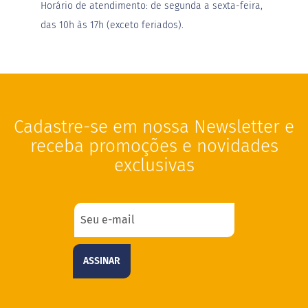
Horário de atendimento: de segunda a sexta-feira,
F
das 10h às 17h (exceto feriados).
u
n
c
i
o
n
a
i
Cadastre-se em nossa Newsletter e
s
receba promoções e novidades
I
exclusivas
n
t
e
g
r
a
i
s
ASSINAR
D
i