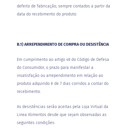
M
defeito de fabricação, sempre contados a partir da
i
data do recebimento do produto.
s
t
u
r
a
p
a
B.1) ARREPENDIMENTO DE COMPRA OU DESISTÊNCIA
r
a
b
Em cumprimento ao artigo 49 do Código de Defesa
o
do Consumidor, o prazo para manifestar a
l
o
insatisfação ou arrependimento em relação ao
produto adquirido é de 7 dias corridos a contar do
M
o
recebimento.
l
h
o
As desistências serão aceitas pela Loja Virtual da
s
Linea Alimentos desde que sejam observadas as
P
seguintes condições:
u