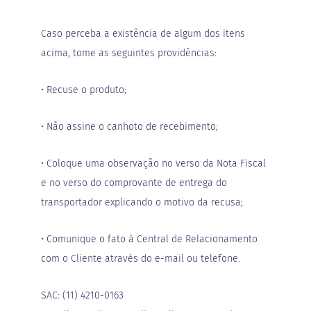
B
Caso perceba a existência de algum dos itens
a
r
acima, tome as seguintes providências:
r
a
d
• Recuse o produto;
e
c
e
• Não assine o canhoto de recebimento;
r
e
a
• Coloque uma observação no verso da Nota Fiscal
l
e no verso do comprovante de entrega do
B
transportador explicando o motivo da recusa;
i
s
c
o
• Comunique o fato à Central de Relacionamento
i
com o Cliente através do e-mail ou telefone.
t
o
SAC: (11) 4210-0163
D