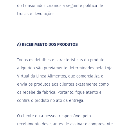
do Consumidor, criamos a seguinte política de
S
trocas e devoluções.
t
e
v
i
a
A) RECEBIMENTO DOS PRODUTOS
X
i
l
Todos os detalhes e características do produto
i
t
adquirido são previamente determinados pela Loja
o
l
Virtual da Linea Alimentos, que comercializa e
envia os produtos aos clientes exatamente como
A
l
os recebe da fábrica. Portanto, fique atento e
i
confira o produto no ato da entrega.
m
e
n
O cliente ou a pessoa responsável pelo
t
o
recebimento deve, antes de assinar o comprovante
s