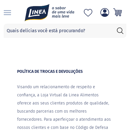
S
Categorias
A
d
o
ç
a
n
t
POLÍTICA DE TROCAS E DEVOLUÇÕES
e
s
Visando um relacionamento de respeito e
S
confiança, a Loja Virtual da Linea Alimentos
u
c
oferece aos seus clientes produtos de qualidade,
r
a
buscando parcerias com os melhores
l
fornecedores. Para aperfeiçoar o atendimento aos
o
s
nossos clientes e com base no Código de Defesa
e