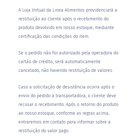
D
A Loja Virtual da Linea Alimentos providenciará a
o
restituição ao cliente após o recebimento do
c
i
produto devolvido em nosso estoque, mediante
n
certificação das condições do item.
h
o
P
Se o pedido não for autorizado pela operadora do
r
o
cartão de crédito, será automaticamente
t
cancelado, não havendo restituição de valores.
e
i
c
Caso a solicitação de desistência ocorra após o
o
envio do pedido à transportadora, o cliente deve
B
recusar o recebimento. Após o retorno do produto
a
r
ao nosso estoque, conforme as regras acima,
r
entraremos em contato para informar sobre a
i
n
restituição do valor pago.
h
a