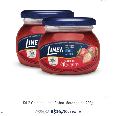
A
LIST
DE
DESE
Kit 2 Geleias Linea Sabor Morango de 230g
R$36,78
R$54,98
5% no Pix