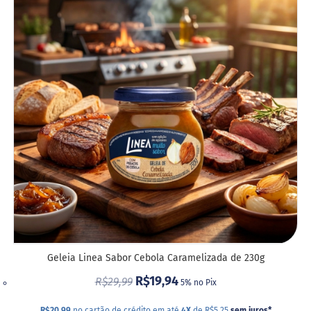
A
LIST
DE
DESE
Geleia Linea Sabor Cebola Caramelizada de 230g
R$19,94
R$29,99
5% no Pix
R$20,99
no cartão de crédito em até
4X
de R$5,25
sem juros
*