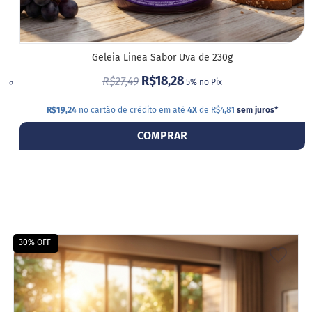
a
b
é
t
i
Geleia Linea Sabor Uva de 230g
c
o
R$18,28
R$27,49
5% no Pix
s
R$19,24
no cartão de crédito em até
4X
de R$4,81
sem juros
*
C
u
COMPRAR
l
i
n
á
r
i
o
s
30% OFF
ADIC
Kits
A
Ofertas
LIST
Mais