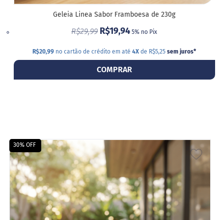
a
t
Geleia Linea Sabor Framboesa de 230g
a
R$19,94
d
R$29,99
5% no Pix
o
R$20,99
no cartão de crédito em até
4X
de R$5,25
sem juros
*
C
a
COMPRAR
p
p
u
c
c
i
n
o
30% OFF
F
ADIC
u
n
A
c
i
LIST
o
n
DE
a