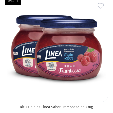
30% OFF
ADIC
A
LIST
DE
DESE
Kit 2 Geleias Linea Sabor Framboesa de 230g