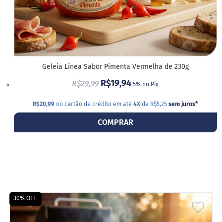
Geleia Linea Sabor Pimenta Vermelha de 230g
R$19,94
R$29,99
5% no Pix
R$20,99
no cartão de crédito em até
4X
de R$5,25
sem juros
*
COMPRAR
30% OFF
ADIC