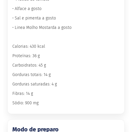
• Alface a gosto
G
e
• Sal e pimenta a gosto
l
e
• Linea Molho Mostarda a gosto
i
a
C
Calorias: 430 kcal
h
o
Proteínas: 36 g
c
Carboidratos: 45 g
o
l
Gorduras totais: 14 g
a
t
Gorduras saturadas: 4 g
e
Fibras: 14 g
G
e
Sódio: 900 mg
l
a
t
i
n
Modo de preparo
a