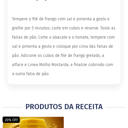
B
a
Tempere o filé de frango com sal e pimenta a gosto e
r
r
grelhe por 5 minutos; corte em cubos e reserve. Toste as
a
d
fatias de pão. Corte o abacate e o tomate, tempere com
e
c
sal e pimenta a gosto e coloque por cima das fatias de
e
r
pão. Adicione os cubos de filé de frango grelado, a
e
a
alface e Linea Molho Mostarda, e finalize cobrindo com
l
a outra fatia de pão.
B
i
s
c
o
i
PRODUTOS DA RECEITA
t
o
20% OFF
D