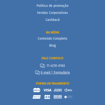
a
Política de promoção
t
a
Vendas Corporativas
d
o
Cashback
C
a
NA MÍDIA
p
Conteúdo Completo
p
u
Blog
c
c
i
FALE CONOSCO
n
o
11 4210-0163
F
E-mail | Formulário
u
n
FORMA DE PAGAMENTO
c
i
o
n
a