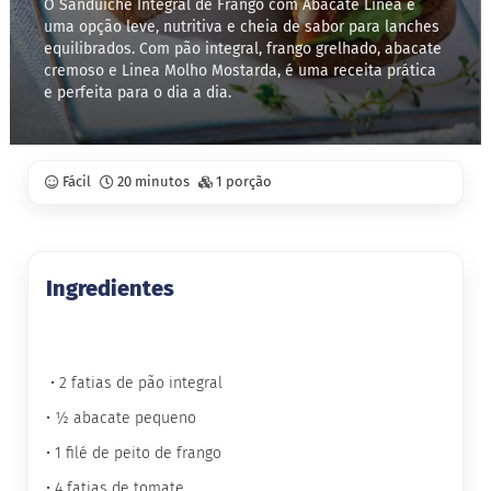
O Sanduíche Integral de Frango com Abacate Linea é
uma opção leve, nutritiva e cheia de sabor para lanches
S
equilibrados. Com pão integral, frango grelhado, abacate
t
cremoso e Linea Molho Mostarda, é uma receita prática
e
e perfeita para o dia a dia.
v
i
a
X
Fácil
20 minutos
1 porção
i
l
i
t
o
Ingredientes
l
A
l
i
• 2 fatias de pão integral
m
e
• ½ abacate pequeno
n
t
• 1 filé de peito de frango
o
s
• 4 fatias de tomate