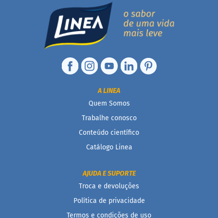
d
i
m
P
i
p
o
c
a
A LINEA
B
e
Quem Somos
b
Trabalhe conosco
i
d
Conteúdo científico
a
s
Catálogo Linea
A
AJUDA E SUPORTE
c
h
Troca e devoluções
o
c
Política de privacidade
o
l
Termos e condições de uso