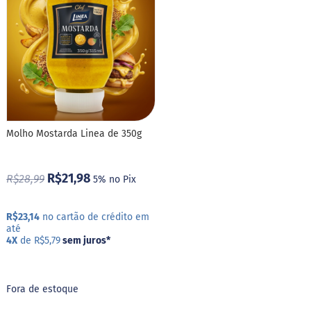
o
c
e
d
e
l
e
i
t
e
L
Molho Mostarda Linea de 350g
e
i
t
R$21,98
R$28,99
5% no Pix
e
c
o
n
R$23,14
no cartão de crédito em
d
até
e
4X
de R$5,79
sem juros
*
n
s
a
d
Fora de estoque
o