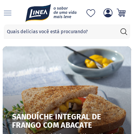
S
Categorias
A
d
o
ç
a
n
t
e
s
S
u
c
r
a
SANDUÍCHE INTEGRAL DE
l
FRANGO COM ABACATE
o
s
e