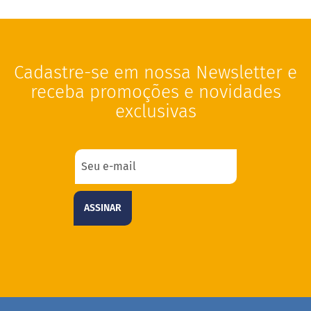
M
i
s
t
u
Cadastre-se em nossa Newsletter e
r
a
receba promoções e novidades
p
exclusivas
a
r
a
b
o
l
o
M
ASSINAR
o
l
h
o
s
P
u