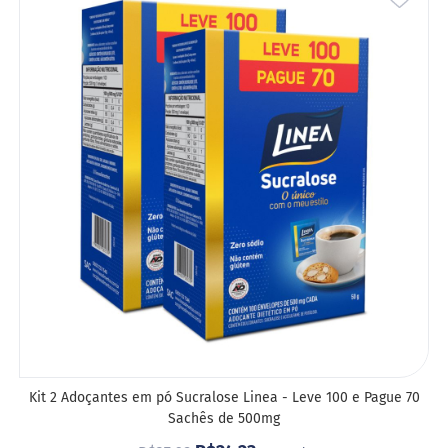
A
LIST
DE
DESE
Kit 2 Adoçantes em pó Sucralose Linea - Leve 100 e Pague 70
Sachês de 500mg