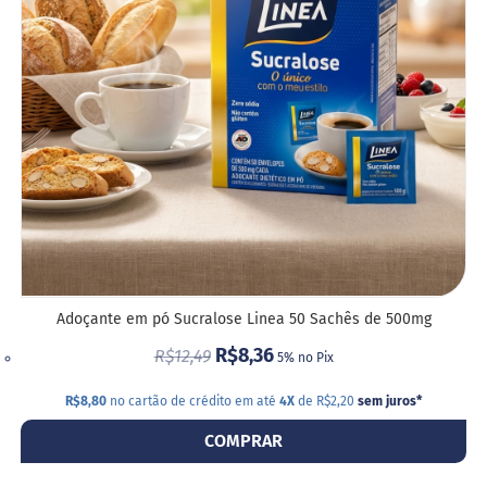
g
l
DESE
ú
t
e
n
S
e
m
l
a
c
t
o
s
Adoçante em pó Sucralose Linea 50 Sachês de 500mg
e
R$8,36
R$12,49
5% no Pix
V
e
R$8,80
no cartão de crédito em até
4X
de R$2,20
sem juros
*
g
a
COMPRAR
n
o
s