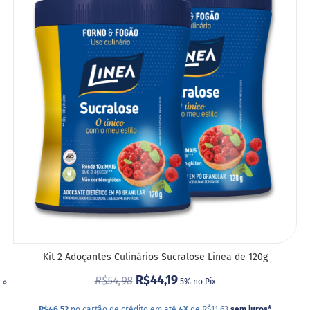
A
LIST
DE
DESE
Kit 2 Adoçantes Culinários Sucralose Linea de 120g
R$44,19
R$54,98
5% no Pix
R$46,52
no cartão de crédito em até
4X
de R$11,63
sem juros
*