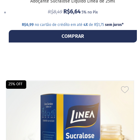
o
Adoçante Sucralose Líquido Linea de 25ml
c
R$6,64
e
R$8,49
5% no Pix
d
e
R$6,99
no cartão de crédito em até
4X
de R$1,75
sem juros
*
l
e
COMPRAR
i
t
e
L
e
i
t
e
25% OFF
c
ADIC
o
n
A
d
e
LIST
n
s
DE
a
d
DESE
o