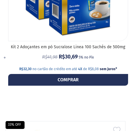
Kit 2 Adoçantes em pó Sucralose Linea 100 Sachês de 500mg
R$30,69
R$41,98
5% no Pix
R$32,30
no cartão de crédito em até
4X
de R$8,08
sem juros
*
COMPRAR
33% OFF
ADIC