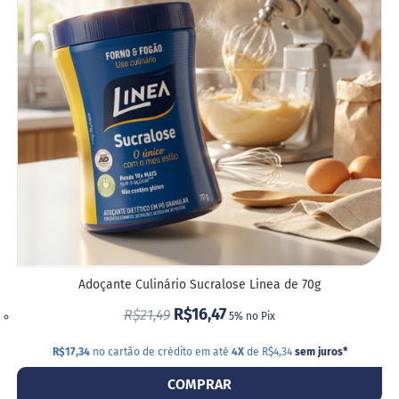
Vendidos
DE
DESE
Receitas
Blog
Itens
Exclusivos
Outlet
Linea
Empresas
Adoçante Culinário Sucralose Linea de 70g
R$16,47
R$21,49
5% no Pix
R$17,34
no cartão de crédito em até
4X
de R$4,34
sem juros
*
COMPRAR