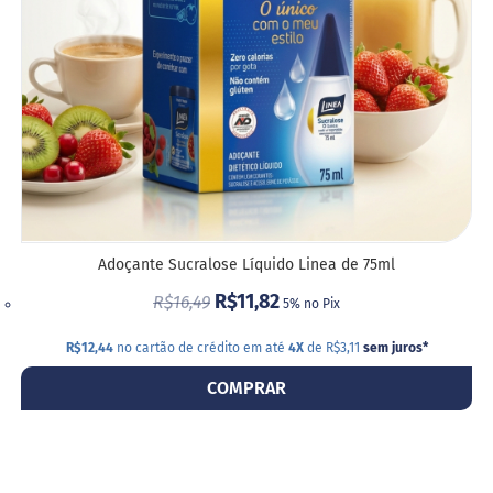
M
i
s
t
u
r
a
p
a
r
a
b
o
l
Adoçante Sucralose Líquido Linea de 75ml
o
R$11,82
R$16,49
5% no Pix
M
o
R$12,44
no cartão de crédito em até
4X
de R$3,11
sem juros
*
l
h
COMPRAR
o
s
P
u