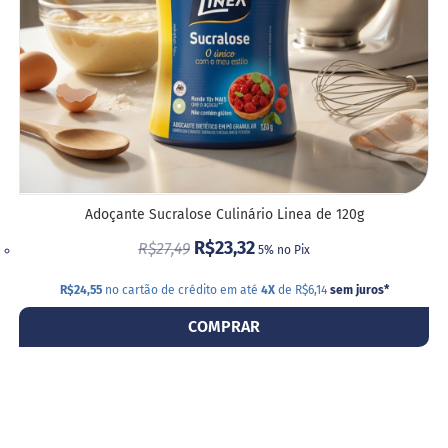
G
e
l
e
i
a
C
h
o
c
Adoçante Sucralose Culinário Linea de 120g
o
l
R$23,32
R$27,49
5% no Pix
a
t
e
R$24,55
no cartão de crédito em até
4X
de R$6,14
sem juros
*
COMPRAR
G
e
l
a
t
i
n
a