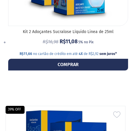
Kit 2 Adoçantes Sucralose Líquido Linea de 25ml
R$11,08
R$16,98
5% no Pix
R$11,66
no cartão de crédito em até
4X
de R$2,92
sem juros
*
COMPRAR
39% OFF
ADIC
A