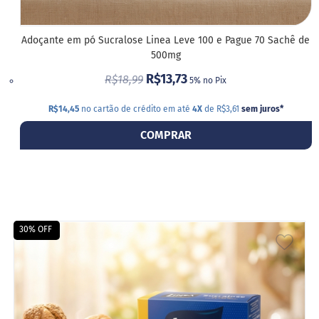
P
r
o
Adoçante em pó Sucralose Linea Leve 100 e Pague 70 Sachê de
t
500mg
e
i
R$13,73
R$18,99
5% no Pix
c
a
R$14,45
no cartão de crédito em até
4X
de R$3,61
sem juros
*
Linhas
COMPRAR
S
e
m
a
ç
ú
30% OFF
c
ADIC
a
r
A
S
LIST
e
m
DE