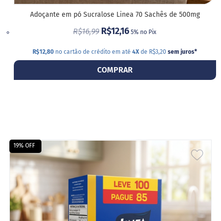
a
t
Adoçante em pó Sucralose Linea 70 Sachês de 500mg
a
R$12,16
d
R$16,99
5% no Pix
o
R$12,80
no cartão de crédito em até
4X
de R$3,20
sem juros
*
C
a
COMPRAR
p
p
u
c
c
i
n
o
19% OFF
F
ADIC
u
n
A
c
i
LIST
o
n
DE
a