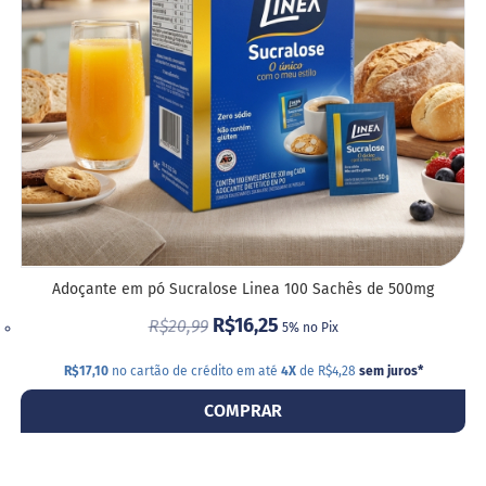
i
DESE
s
S
h
a
k
e
Hummm
Snacks
W
a
f
Adoçante em pó Sucralose Linea 100 Sachês de 500mg
e
r
R$16,25
R$20,99
5% no Pix
P
r
R$17,10
no cartão de crédito em até
4X
de R$4,28
sem juros
*
o
t
COMPRAR
e
i
c
o