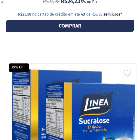
R$24,23
R$37,98
5% no Pix
R$25,50
no cartão de crédito em até
4X
de R$6,38
sem juros
*
COMPRAR
39% OFF
ADI
A
LIS
DE
DES