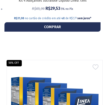
Kit 4 Adoçantes Sucralose Líquido Linea 75ml
R$29,53
R$65,96
5% no Pix
R$31,08
no cartão de crédito em até
4X
de R$7,77
sem juros
*
COMPRAR
56% OFF
ADI
A
LIS
DE
DES