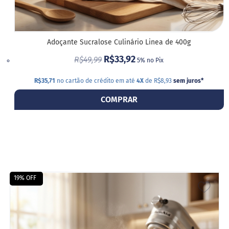
a
b
é
t
i
Adoçante Sucralose Culinário Linea de 400g
c
o
R$33,92
R$49,99
5% no Pix
s
R$35,71
no cartão de crédito em até
4X
de R$8,93
sem juros
*
C
u
COMPRAR
l
i
n
á
r
i
o
s
19% OFF
ADIC
Kits
A
Ofertas
LIST
Mais