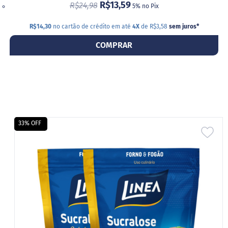
R$13,59
R$24,98
5% no Pix
R$14,30
no cartão de crédito em até
4X
de R$3,58
sem juros
*
COMPRAR
33% OFF
ADI
A
LIS
DE
DES