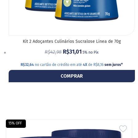
Kit 2 Adoçantes Culinários Sucralose Linea de 70g
R$31,01
R$42,98
5% no Pix
R$32,64
no cartão de crédito em até
4X
de R$8,16
sem juros
*
COMPRAR
15% OFF
ADIC