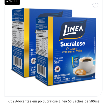
43% OFF
ADIC
A
LIST
DE
DESE
Kit 2 Adoçantes em pó Sucralose Linea 50 Sachês de 500mg