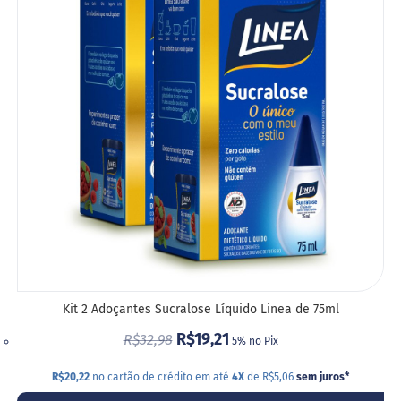
LIST
DE
DESE
Kit 2 Adoçantes Sucralose Líquido Linea de 75ml
R$19,21
R$32,98
5% no Pix
R$20,22
no cartão de crédito em até
4X
de R$5,06
sem juros
*