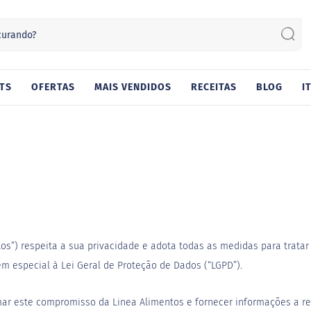
Sear
TS
OFERTAS
MAIS VENDIDOS
RECEITAS
BLOG
I
tos”) respeita a sua privacidade e adota todas as medidas para trat
m especial à Lei Geral de Proteção de Dados (“LGPD”).
rmar este compromisso da Linea Alimentos e fornecer informações a re