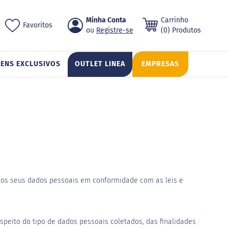
Pular
Minha Conta
Carrinho
ch
Favoritos
para
Registre-se
(0) Produtos
o
conteúdo
TENS EXCLUSIVOS
OUTLET LINEA
EMPRESAS
ar os seus dados pessoais em conformidade com as leis e
speito do tipo de dados pessoais coletados, das finalidades