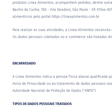
fertas
produtos Linea Alimentos, acompanhem pedidos, dentre outr
ais
Basílio da Cunha, 700 - Vila Deodoro, São Paulo - SP, 01544-0
endidos
alimentícios pelo portal https://lineaalimentos.com.br
eceitas
log
Para realizar as suas atividades, a Linea Alimentos necessita
ens
Os dados pessoais coletados no e-commerce são tratados di
xclusivos
utlet
inea
mpresas
ENCARREGADO
A Linea Alimentos indica a pessoa física abaixo qualificada pa
Aviso de Privacidade ou ao tratamento de dados pessoais rea
Autoridade Nacional de Proteção de Dados (“ANPD”).
TIPOS DE DADOS PESSOAIS TRATADOS