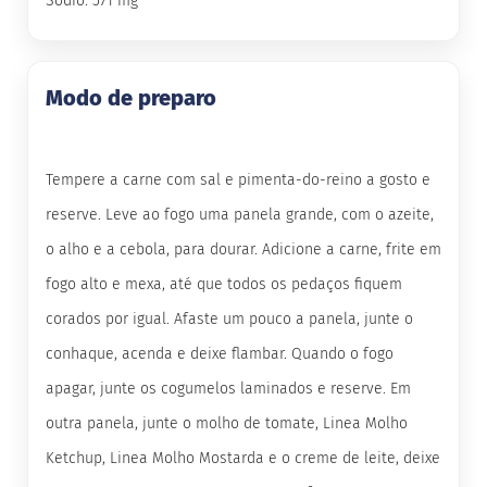
Sódio: 571 mg
B
a
r
r
Modo de preparo
a
d
e
c
Tempere a carne com sal e pimenta-do-reino a gosto e
e
r
reserve. Leve ao fogo uma panela grande, com o azeite,
e
a
o alho e a cebola, para dourar. Adicione a carne, frite em
l
fogo alto e mexa, até que todos os pedaços fiquem
B
i
corados por igual. Afaste um pouco a panela, junte o
s
conhaque, acenda e deixe flambar. Quando o fogo
c
o
apagar, junte os cogumelos laminados e reserve. Em
i
t
outra panela, junte o molho de tomate, Linea Molho
o
Ketchup, Linea Molho Mostarda e o creme de leite, deixe
D