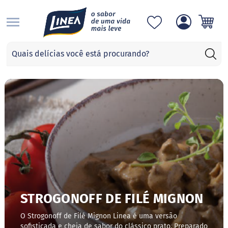
S
Categorias
A
d
o
ç
a
n
t
e
s
S
u
c
r
a
STROGONOFF DE FILÉ MIGNON
l
o
O Strogonoff de Filé Mignon Linea é uma versão
s
sofisticada e cheia de sabor do clássico prato. Preparado
e