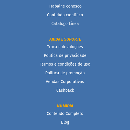
a
Trabalhe conosco
t
a
Conteúdo científico
d
o
Catálogo Linea
C
a
AJUDA E SUPORTE
p
Troca e devoluções
p
u
Política de privacidade
c
c
Termos e condições de uso
i
Política de promoção
n
o
Vendas Corporativas
F
Cashback
u
n
c
NA MÍDIA
i
Conteúdo Completo
o
n
Blog
a