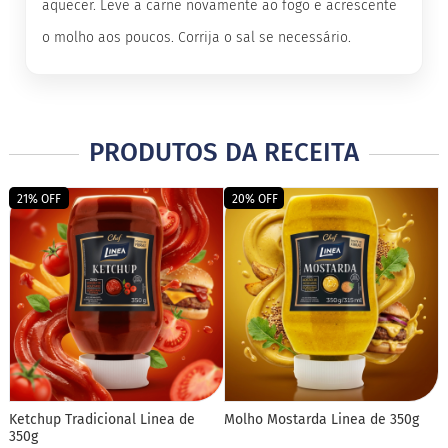
o
aquecer. Leve a carne novamente ao fogo e acrescente
c
e
o molho aos poucos. Corrija o sal se necessário.
d
e
l
e
i
t
PRODUTOS DA RECEITA
e
L
21% OFF
20% OFF
e
i
t
e
c
o
n
d
e
n
s
a
d
Ketchup Tradicional Linea de
Molho Mostarda Linea de 350g
o
350g