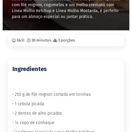
com filé mignon, cogumelos e um molho cremoso com
Linea Molho Ketchup e Linea Molho Mostarda, é perfeito
S
t
para um almoço especial ou jantar prático.
e
v
i
a
Fácil
30 minutos
3 porções
X
i
l
i
t
Ingredientes
o
l
A
l
• 250 g de filé mignon cortado em tirinhas
i
m
• 1 cebola picada
e
• 2 dentes de alho picados
n
t
• ½ copo de conhaque
o
s