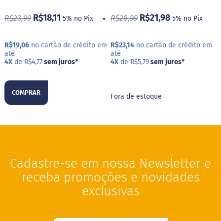
M
R$21,98
R$18,11
i
R$28,99
R$23,99
5% no Pix
5% no Pix
s
t
u
R$23,14
no cartão de crédito em
R$19,06
no cartão de crédito em
r
até
até
a
4X
de R$5,79
sem juros
*
4X
de R$4,77
sem juros
*
p
a
r
a
COMPRAR
Fora de estoque
b
o
l
o
M
o
Cadastre-se em nossa Newsletter e
l
h
receba promoções e novidades
o
s
exclusivas
P
u