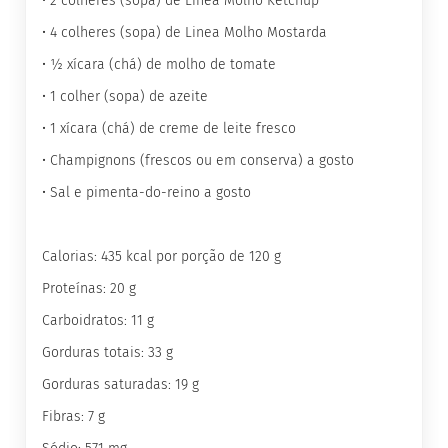
• 2 colheres (sopa) de Linea Molho Ketchup
G
• 4 colheres (sopa) de Linea Molho Mostarda
e
• ½ xícara (chá) de molho de tomate
l
e
• 1 colher (sopa) de azeite
i
a
• 1 xícara (chá) de creme de leite fresco
C
• Champignons (frescos ou em conserva) a gosto
h
o
• Sal e pimenta-do-reino a gosto
c
o
l
a
Calorias: 435 kcal por porção de 120 g
t
Proteínas: 20 g
e
Carboidratos: 11 g
G
e
Gorduras totais: 33 g
l
a
Gorduras saturadas: 19 g
t
i
Fibras: 7 g
n
a