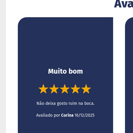
Ava
Muito bom
100%
Não deixa gosto ruim na boca.
Enviado
Avaliado por
Corina
16/12/2025
por