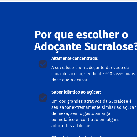
ts
fertas
ais
Por que escolher o
endidos
eceitas
Adoçante Sucralose
log
Altamente concentrada:
ens
xclusivos
A sucralose é um adoçante derivado da
cana-de-açúcar, sendo até 600 vezes mais
utlet
doce que o açúcar.
inea
mpresas
Sabor idêntico ao açúcar:
Um dos grandes atrativos da Sucralose é
seu sabor extremamente similar ao açúcar
de mesa, sem o gosto amargo
ou metálico encontrado em alguns
adoçantes artificiais.