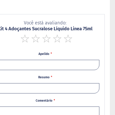
Você está avaliando:
Kit 4 Adoçantes Sucralose Líquido Linea 75ml
1
2
3
4
5
star
stars
stars
stars
stars
Apelido
Resumo
Comentário