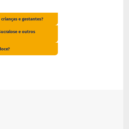
 crianças e gestantes?
Sucralose e outros
doce?