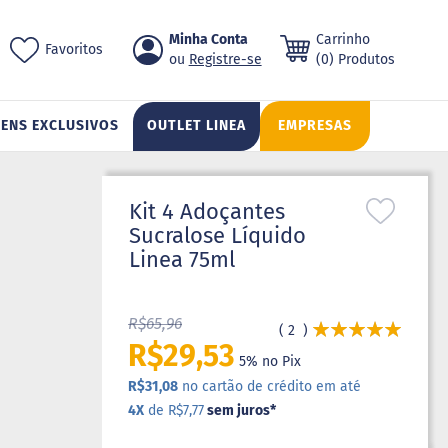
Pular
Minha Conta
Carrinho
ch
Favoritos
para
Registre-se
(0) Produtos
o
conteúdo
TENS EXCLUSIVOS
OUTLET LINEA
EMPRESAS
Kit 4 Adoçantes
Sucralose Líquido
Linea 75ml
R$65,96
Avaliação:
2
100
100
% of
R$29,53
5% no Pix
R$31,08
no cartão de crédito em até
4X
de R$7,77
sem juros
*