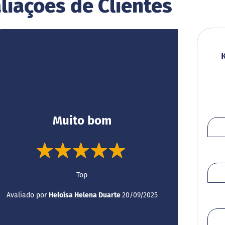
liações de Clientes
Muito bom
100%
Top
Enviado
Avaliado por
Heloísa Helena Duarte
20/09/2025
por