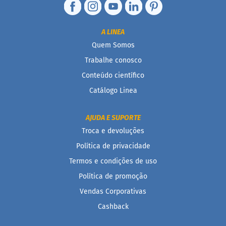
B
a
A LINEA
r
r
Quem Somos
a
Trabalhe conosco
d
e
Conteúdo científico
c
e
Catálogo Linea
r
e
a
AJUDA E SUPORTE
l
Troca e devoluções
B
Política de privacidade
i
s
Termos e condições de uso
c
o
Política de promoção
i
t
Vendas Corporativas
o
Cashback
D