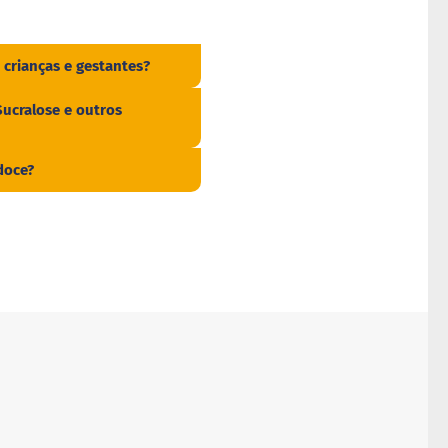
 crianças e gestantes?
Sucralose e outros
doce?