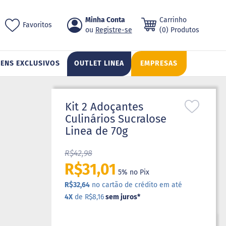
Pular
Minha Conta
Carrinho
ch
Favoritos
para
Registre-se
(0) Produtos
o
conteúdo
TENS EXCLUSIVOS
OUTLET LINEA
EMPRESAS
Kit 2 Adoçantes
Culinários Sucralose
Linea de 70g
R$42,98
R$31,01
5% no Pix
R$32,64
no cartão de crédito em até
4X
de R$8,16
sem juros
*