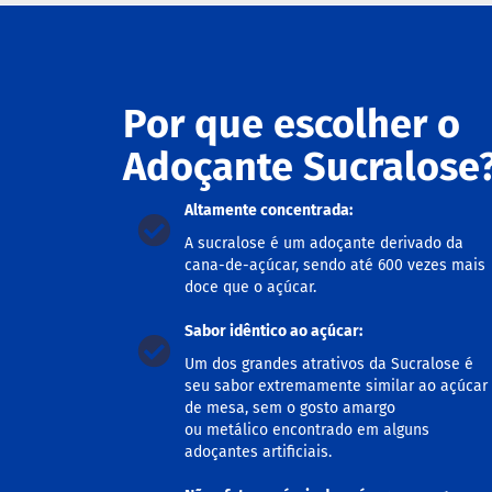
ts
fertas
ais
Por que escolher o
endidos
eceitas
Adoçante Sucralose
log
Altamente concentrada:
ens
xclusivos
A sucralose é um adoçante derivado da
cana-de-açúcar, sendo até 600 vezes mais
utlet
doce que o açúcar.
inea
mpresas
Sabor idêntico ao açúcar:
Um dos grandes atrativos da Sucralose é
seu sabor extremamente similar ao açúcar
de mesa, sem o gosto amargo
ou metálico encontrado em alguns
adoçantes artificiais.