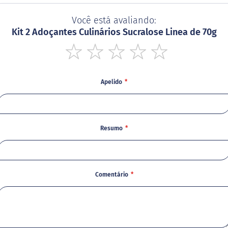
Você está avaliando:
Kit 2 Adoçantes Culinários Sucralose Linea de 70g
1
2
3
4
5
star
stars
stars
stars
stars
Apelido
Resumo
Comentário