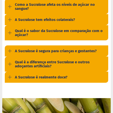
a
Como a Sucralose afeta os níveis de açúcar no
t
sangue?
a
d
A Sucralose tem efeitos colaterais?
o
C
Qual é o sabor da Sucralose em comparação com o
a
açúcar?
p
p
u
c
A Sucralose é segura para crianças e gestantes?
c
i
Qual é a diferença entre Sucralose e outros
n
adoçantes artificiais?
o
A Sucralose é realmente doce?
F
u
n
c
i
o
n
a