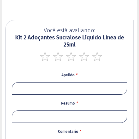
o
s
e
V
Você está avaliando:
e
g
Kit 2 Adoçantes Sucralose Líquido Linea de
a
25ml
n
o
s
1
2
3
4
5
star
stars
stars
stars
stars
F
Apelido
u
n
c
i
o
Resumo
n
a
i
s
Comentário
I
n