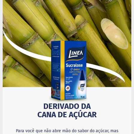
i
s
S
h
a
k
e
Hummm
Snacks
D
o
c
i
n
h
o
DERIVADO DA
P
r
CANA DE AÇÚCAR
o
t
e
Para você que não abre mão do sabor do açúcar, mas
i