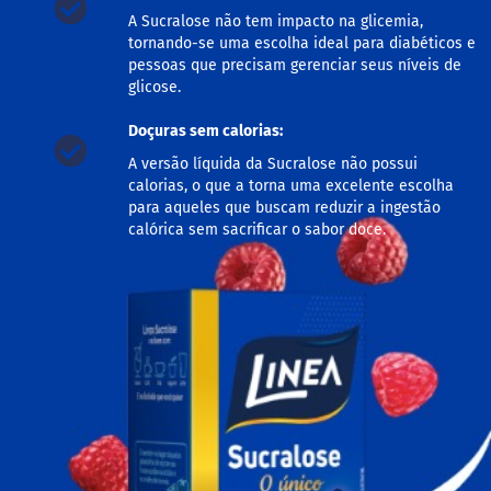
M
A Sucralose não tem impacto na glicemia,
i
tornando-se uma escolha ideal para diabéticos e
s
pessoas que precisam gerenciar seus níveis de
t
glicose.
u
r
Doçuras sem calorias:
a
p
A versão líquida da Sucralose não possui
a
calorias, o que a torna uma excelente escolha
r
a
para aqueles que buscam reduzir a ingestão
b
calórica sem sacrificar o sabor doce.
o
l
o
M
o
l
h
o
s
P
u