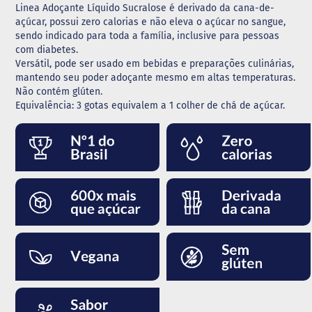
Linea Adoçante Líquido Sucralose é derivado da cana-de-
açúcar, possui zero calorias e não eleva o açúcar no sangue,
G
e
sendo indicado para toda a família, inclusive para pessoas
l
com diabetes.
e
Versátil, pode ser usado em bebidas e preparações culinárias,
i
mantendo seu poder adoçante mesmo em altas temperaturas.
a
Não contém glúten.
Equivalência: 3 gotas equivalem a 1 colher de chá de açúcar.
C
h
o
c
o
l
a
t
e
G
e
l
a
t
i
n
a