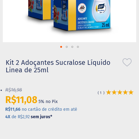
S
t
e
v
i
a
X
Saltar
i
l
para
Kit 2 Adoçantes Sucralose Líquido
i
o
Linea de 25ml
t
início
o
da
l
Galeria
R$16,98
de
Avaliação:
A
1
100
100
R$11,08
% of
imagens
l
5% no Pix
i
m
R$11,66
no cartão de crédito em até
e
4X
de R$2,92
sem juros
*
n
t
o
s