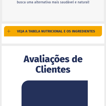
c
busca uma alternativa mais saudável e natural!
o
B
a
r
r
VEJA A TABELA NUTRICIONAL E OS INGREDIENTES
i
n
h
a
P
r
Avaliações de
o
t
Clientes
e
i
c
a
Linhas
S
e