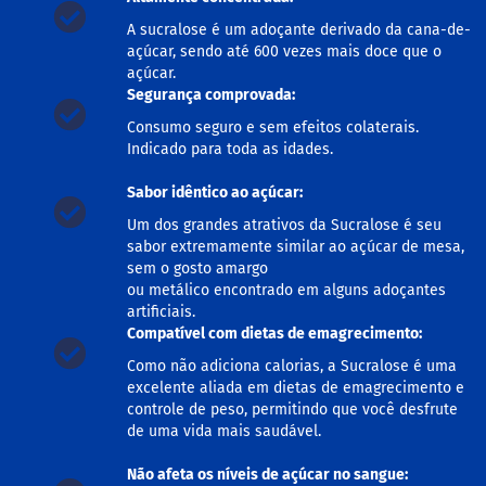
o
c
A sucralose é um adoçante derivado da cana-de-
e
açúcar, sendo até 600 vezes mais doce que o
d
açúcar.
e
l
Segurança comprovada:
e
Consumo seguro e sem efeitos colaterais.
i
t
Indicado para toda as idades.
e
Sabor idêntico ao açúcar:
L
Um dos grandes atrativos da Sucralose é seu
e
i
sabor extremamente similar ao açúcar de mesa,
t
sem o gosto amargo
e
ou metálico encontrado em alguns adoçantes
c
artificiais.
o
Compatível com dietas de emagrecimento:
n
d
Como não adiciona calorias, a Sucralose é uma
e
excelente aliada em dietas de emagrecimento e
n
controle de peso, permitindo que você desfrute
s
a
de uma vida mais saudável.
d
o
Não afeta os níveis de açúcar no sangue: