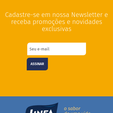
o
s
e
Cadastre-se em nossa Newsletter e
receba promoções e novidades
V
e
exclusivas
g
a
n
o
s
F
u
ASSINAR
n
c
i
o
n
a
i
s
I
n