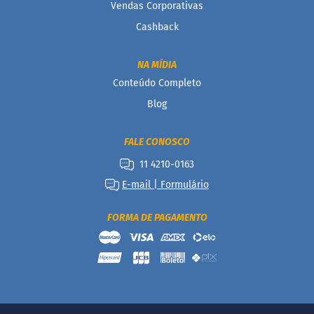
á
Vendas Corporativas
r
Cashback
i
o
s
NA MÍDIA
Kits
Conteúdo Completo
Blog
Ofertas
Mais
FALE CONOSCO
Vendidos
11 4210-0163
Receitas
E-mail | Formulário
Blog
FORMA DE PAGAMENTO
Itens
Exclusivos
Outlet
Linea