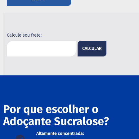
B
a
r
r
a
Calcule seu frete:
d
e
c
CALCULAR
e
r
e
a
l
B
i
s
c
Por que escolher o
o
i
Adoçante Sucralose?
t
o
Altamente concentrada:
D