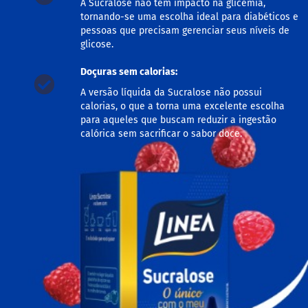
A Sucralose não tem impacto na glicemia,
M
tornando-se uma escolha ideal para diabéticos e
i
pessoas que precisam gerenciar seus níveis de
s
glicose.
t
u
r
Doçuras sem calorias:
a
A versão líquida da Sucralose não possui
p
a
calorias, o que a torna uma excelente escolha
r
para aqueles que buscam reduzir a ingestão
a
calórica sem sacrificar o sabor doce.
b
o
l
o
M
o
l
h
o
s
P
u