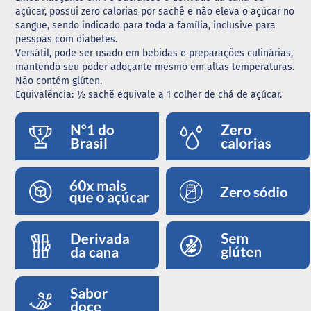
açúcar, possui zero calorias por sachê e não eleva o açúcar no
G
sangue, sendo indicado para toda a família, inclusive para
e
pessoas com diabetes.
l
Versátil, pode ser usado em bebidas e preparações culinárias,
e
mantendo seu poder adoçante mesmo em altas temperaturas.
i
Não contém glúten.
a
Equivalência: ½ sachê equivale a 1 colher de chá de açúcar.
C
h
o
c
o
l
a
t
e
G
e
l
a
t
i
n
a