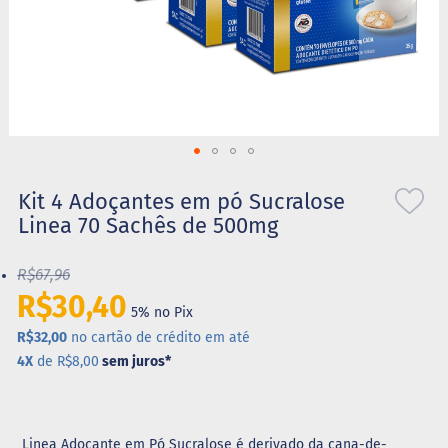
S
t
e
v
i
a
X
Saltar
i
l
para
Kit 4 Adoçantes em pó Sucralose
i
o
Linea 70 Sachês de 500mg
t
início
o
da
l
R$67,96
Galeria
de
R$30,40
A
5% no Pix
imagens
l
i
R$32,00
no cartão de crédito em até
m
4X
de R$8,00
sem juros
*
e
n
t
o
s
Linea Adoçante em Pó Sucralose é derivado da cana-de-