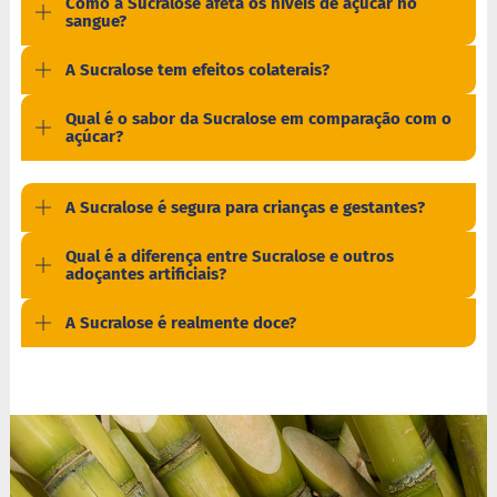
Como a Sucralose afeta os níveis de açúcar no
a
sangue?
t
a
d
A Sucralose tem efeitos colaterais?
o
Qual é o sabor da Sucralose em comparação com o
C
açúcar?
a
p
p
u
A Sucralose é segura para crianças e gestantes?
c
c
Qual é a diferença entre Sucralose e outros
i
adoçantes artificiais?
n
o
A Sucralose é realmente doce?
F
u
n
c
i
o
n
a