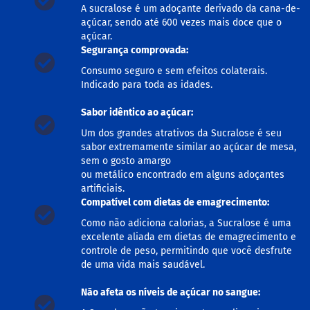
o
A sucralose é um adoçante derivado da cana-de-
c
açúcar, sendo até 600 vezes mais doce que o
e
d
açúcar.
e
Segurança comprovada:
l
Consumo seguro e sem efeitos colaterais.
e
i
Indicado para toda as idades.
t
e
Sabor idêntico ao açúcar:
L
Um dos grandes atrativos da Sucralose é seu
e
sabor extremamente similar ao açúcar de mesa,
i
sem o gosto amargo
t
ou metálico encontrado em alguns adoçantes
e
artificiais.
c
Compatível com dietas de emagrecimento:
o
n
Como não adiciona calorias, a Sucralose é uma
d
excelente aliada em dietas de emagrecimento e
e
n
controle de peso, permitindo que você desfrute
s
de uma vida mais saudável.
a
d
Não afeta os níveis de açúcar no sangue:
o