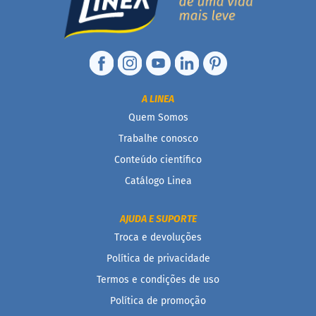
t
e
g
r
a
i
s
A LINEA
D
Quem Somos
i
Trabalhe conosco
a
b
Conteúdo científico
é
t
Catálogo Linea
i
c
o
AJUDA E SUPORTE
s
Troca e devoluções
C
Política de privacidade
u
Termos e condições de uso
l
i
Política de promoção
n