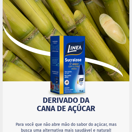
i
s
S
h
a
k
e
Hummm
Snacks
D
o
c
i
n
h
o
DERIVADO DA
P
CANA DE AÇÚCAR
r
o
t
e
Para você que não abre mão do sabor do açúcar, mas
i
busca uma alternativa mais saudável e natural!