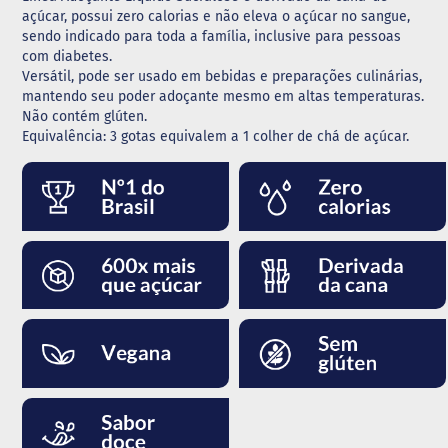
açúcar, possui zero calorias e não eleva o açúcar no sangue,
G
sendo indicado para toda a família, inclusive para pessoas
e
com diabetes.
l
Versátil, pode ser usado em bebidas e preparações culinárias,
e
mantendo seu poder adoçante mesmo em altas temperaturas.
i
Não contém glúten.
a
Equivalência: 3 gotas equivalem a 1 colher de chá de açúcar.
C
h
o
c
o
l
a
t
e
G
e
l
a
t
i
n
a