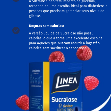
A Sucralose não tem impacto na glicemia,
M
tornando-se uma escolha ideal para diabéticos e
i
pessoas que precisam gerenciar seus níveis de
s
glicose.
t
u
r
Doçuras sem calorias:
a
A versão líquida da Sucralose não possui
p
a
calorias, o que a torna uma excelente escolha
r
para aqueles que buscam reduzir a ingestão
a
calórica sem sacrificar o sabor doce.
b
o
l
o
M
o
l
h
o
s
P
u