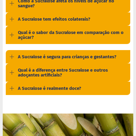
Como a Sucralose afeta os níveis de açúcar no
a
sangue?
t
a
d
A Sucralose tem efeitos colaterais?
o
Qual é o sabor da Sucralose em comparação com o
C
açúcar?
a
p
p
u
A Sucralose é segura para crianças e gestantes?
c
c
Qual é a diferença entre Sucralose e outros
i
adoçantes artificiais?
n
o
A Sucralose é realmente doce?
F
u
n
c
i
o
n
a