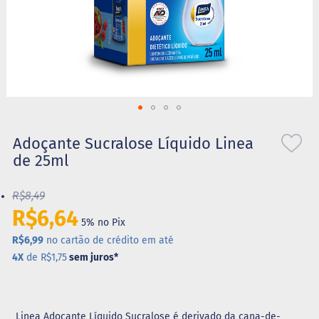
S
t
e
v
i
a
X
Saltar
i
l
para
Adoçante Sucralose Líquido Linea
i
o
de 25ml
t
início
o
da
l
R$8,49
Galeria
de
R$6,64
A
5% no Pix
imagens
l
i
R$6,99
no cartão de crédito em até
m
4X
de R$1,75
sem juros
*
e
n
t
o
s
Linea Adoçante Líquido Sucralose é derivado da cana-de-