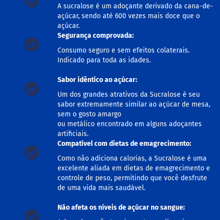
o
A sucralose é um adoçante derivado da cana-de-
c
açúcar, sendo até 600 vezes mais doce que o
e
d
açúcar.
e
Segurança comprovada:
l
Consumo seguro e sem efeitos colaterais.
e
i
Indicado para toda as idades.
t
e
Sabor idêntico ao açúcar:
L
Um dos grandes atrativos da Sucralose é seu
e
sabor extremamente similar ao açúcar de mesa,
i
sem o gosto amargo
t
ou metálico encontrado em alguns adoçantes
e
artificiais.
c
Compatível com dietas de emagrecimento:
o
n
Como não adiciona calorias, a Sucralose é uma
d
excelente aliada em dietas de emagrecimento e
e
n
controle de peso, permitindo que você desfrute
s
de uma vida mais saudável.
a
d
Não afeta os níveis de açúcar no sangue:
o