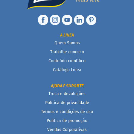
t
e
g
r
a
i
A LINEA
s
Quem Somos
D
Trabalhe conosco
i
a
Conteúdo científico
b
é
Catálogo Linea
t
i
c
AJUDA E SUPORTE
o
Troca e devoluções
s
Política de privacidade
C
Termos e condições de uso
u
l
Política de promoção
i
n
Vendas Corporativas