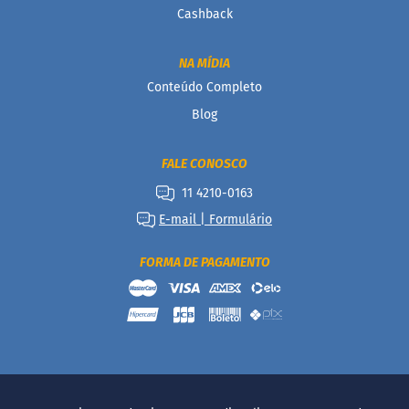
á
Cashback
r
i
o
NA MÍDIA
s
Conteúdo Completo
Kits
Blog
Ofertas
FALE CONOSCO
Mais
11 4210-0163
Vendidos
E-mail | Formulário
Receitas
FORMA DE PAGAMENTO
Blog
Itens
Exclusivos
Outlet
Linea