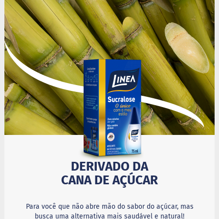
i
s
S
h
a
k
e
Hummm
Snacks
D
o
c
i
n
h
o
DERIVADO DA
P
CANA DE AÇÚCAR
r
o
t
e
Para você que não abre mão do sabor do açúcar, mas
i
busca uma alternativa mais saudável e natural!