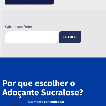
B
a
r
r
a
Calcule seu frete:
d
e
c
CALCULAR
e
r
e
a
l
B
i
s
c
Por que escolher o
o
i
Adoçante Sucralose?
t
o
Altamente concentrada:
D