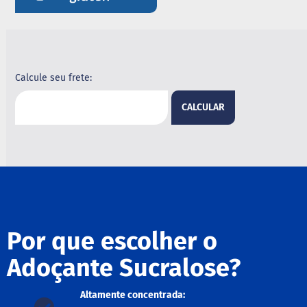
B
a
r
r
a
Calcule seu frete:
d
e
c
CALCULAR
e
r
e
a
l
B
i
s
c
Por que escolher o
o
i
Adoçante Sucralose?
t
o
Altamente concentrada:
D