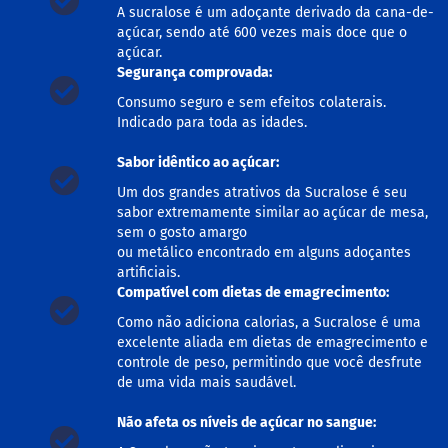
o
A sucralose é um adoçante derivado da cana-de-
c
açúcar, sendo até 600 vezes mais doce que o
e
d
açúcar.
e
Segurança comprovada:
l
Consumo seguro e sem efeitos colaterais.
e
i
Indicado para toda as idades.
t
e
Sabor idêntico ao açúcar:
L
Um dos grandes atrativos da Sucralose é seu
e
sabor extremamente similar ao açúcar de mesa,
i
sem o gosto amargo
t
ou metálico encontrado em alguns adoçantes
e
artificiais.
c
Compatível com dietas de emagrecimento:
o
n
Como não adiciona calorias, a Sucralose é uma
d
excelente aliada em dietas de emagrecimento e
e
n
controle de peso, permitindo que você desfrute
s
de uma vida mais saudável.
a
d
Não afeta os níveis de açúcar no sangue:
o