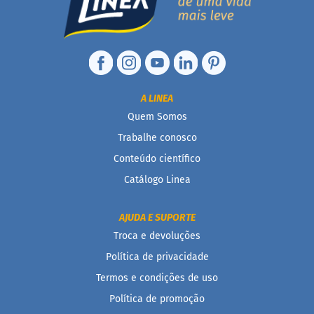
F
u
n
c
i
o
A LINEA
n
a
Quem Somos
i
s
Trabalhe conosco
Conteúdo científico
I
n
Catálogo Linea
t
e
g
AJUDA E SUPORTE
r
Troca e devoluções
a
i
Política de privacidade
s
Termos e condições de uso
D
Política de promoção
i