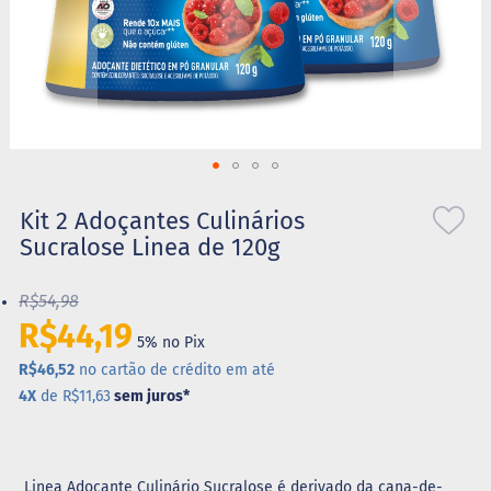
S
t
e
v
i
a
X
Saltar
i
l
para
Kit 2 Adoçantes Culinários
i
o
Sucralose Linea de 120g
t
início
o
da
l
R$54,98
Galeria
de
R$44,19
A
5% no Pix
imagens
l
i
R$46,52
no cartão de crédito em até
m
4X
de R$11,63
sem juros
*
e
n
t
o
s
Linea Adoçante Culinário Sucralose é derivado da cana-de-