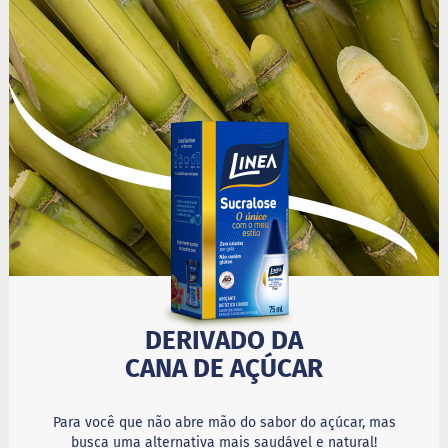
i
s
S
h
a
k
e
Hummm
Snacks
W
a
f
e
r
P
r
DERIVADO DA
o
CANA DE AÇÚCAR
t
e
i
c
Para você que não abre mão do sabor do açúcar, mas
o
busca uma alternativa mais saudável e natural!