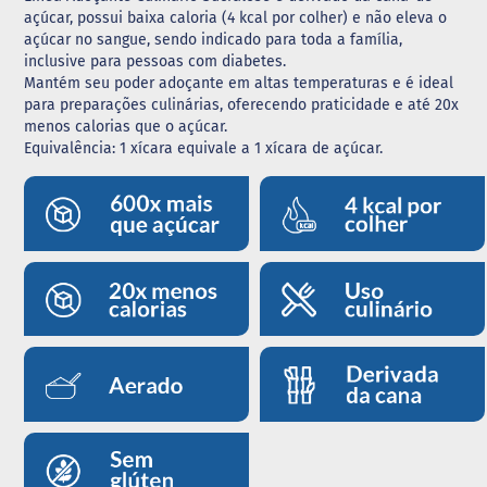
açúcar, possui baixa caloria (4 kcal por colher) e não eleva o
G
açúcar no sangue, sendo indicado para toda a família,
e
inclusive para pessoas com diabetes.
l
Mantém seu poder adoçante em altas temperaturas e é ideal
e
para preparações culinárias, oferecendo praticidade e até 20x
i
menos calorias que o açúcar.
a
Equivalência: 1 xícara equivale a 1 xícara de açúcar.
C
h
o
c
o
l
a
t
e
G
e
l
a
t
i
n
a