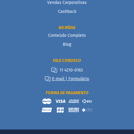
a
Vendas Corporativas
b
Cashback
é
t
i
NA MÍDIA
c
o
Conteúdo Completo
s
Blog
C
u
FALE CONOSCO
l
i
11 4210-0163
n
á
E-mail | Formulário
r
i
FORMA DE PAGAMENTO
o
s
Kits
Ofertas
Mais