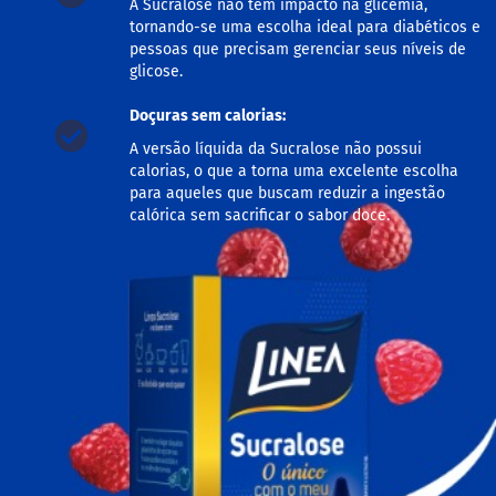
A Sucralose não tem impacto na glicemia,
M
tornando-se uma escolha ideal para diabéticos e
i
pessoas que precisam gerenciar seus níveis de
s
glicose.
t
u
r
Doçuras sem calorias:
a
A versão líquida da Sucralose não possui
p
a
calorias, o que a torna uma excelente escolha
r
para aqueles que buscam reduzir a ingestão
a
calórica sem sacrificar o sabor doce.
b
o
l
o
M
o
l
h
o
s
P
u