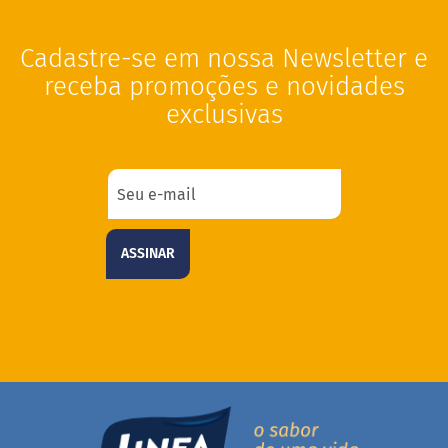
g
l
ú
Cadastre-se em nossa Newsletter e
t
e
receba promoções e novidades
n
exclusivas
S
e
m
l
a
c
t
ASSINAR
o
s
e
V
e
g
a
n
o
s