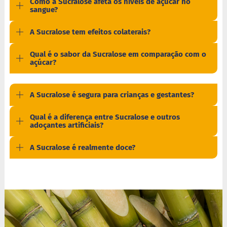
Como a Sucralose afeta os níveis de açúcar no
a
sangue?
t
a
d
A Sucralose tem efeitos colaterais?
o
Qual é o sabor da Sucralose em comparação com o
C
açúcar?
a
p
p
u
A Sucralose é segura para crianças e gestantes?
c
c
Qual é a diferença entre Sucralose e outros
i
adoçantes artificiais?
n
o
A Sucralose é realmente doce?
F
u
n
c
i
o
n
a