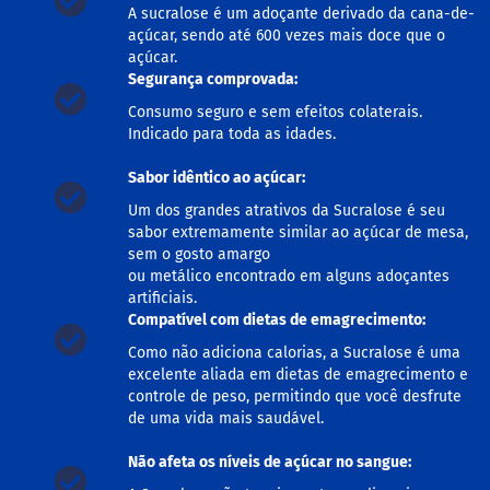
o
A sucralose é um adoçante derivado da cana-de-
c
açúcar, sendo até 600 vezes mais doce que o
e
d
açúcar.
e
Segurança comprovada:
l
Consumo seguro e sem efeitos colaterais.
e
i
Indicado para toda as idades.
t
e
Sabor idêntico ao açúcar:
L
Um dos grandes atrativos da Sucralose é seu
e
sabor extremamente similar ao açúcar de mesa,
i
sem o gosto amargo
t
ou metálico encontrado em alguns adoçantes
e
artificiais.
c
Compatível com dietas de emagrecimento:
o
n
Como não adiciona calorias, a Sucralose é uma
d
excelente aliada em dietas de emagrecimento e
e
n
controle de peso, permitindo que você desfrute
s
de uma vida mais saudável.
a
d
Não afeta os níveis de açúcar no sangue:
o