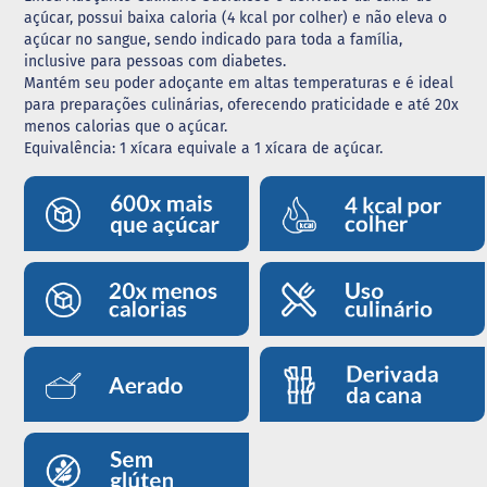
açúcar, possui baixa caloria (4 kcal por colher) e não eleva o
G
açúcar no sangue, sendo indicado para toda a família,
e
inclusive para pessoas com diabetes.
l
Mantém seu poder adoçante em altas temperaturas e é ideal
e
para preparações culinárias, oferecendo praticidade e até 20x
i
menos calorias que o açúcar.
a
Equivalência: 1 xícara equivale a 1 xícara de açúcar.
C
h
o
c
o
l
a
t
e
G
e
l
a
t
i
n
a