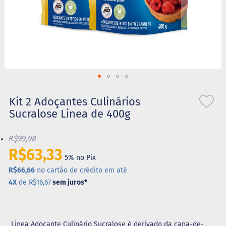
S
t
e
v
i
a
X
Saltar
i
l
para
Kit 2 Adoçantes Culinários
i
o
Sucralose Linea de 400g
t
início
o
da
l
R$99,98
Galeria
de
R$63,33
A
5% no Pix
imagens
l
i
R$66,66
no cartão de crédito em até
m
4X
de R$16,67
sem juros
*
e
n
t
o
s
Linea Adoçante Culinário Sucralose é derivado da cana-de-