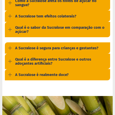
Como a Sucralose afeta os níveis de açúcar no
a
sangue?
t
a
d
A Sucralose tem efeitos colaterais?
o
Qual é o sabor da Sucralose em comparação com o
C
açúcar?
a
p
p
u
A Sucralose é segura para crianças e gestantes?
c
c
Qual é a diferença entre Sucralose e outros
i
adoçantes artificiais?
n
o
A Sucralose é realmente doce?
F
u
n
c
i
o
n
a