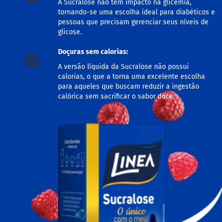
A Sucralose não tem impacto na glicemia,
M
tornando-se uma escolha ideal para diabéticos e
i
pessoas que precisam gerenciar seus níveis de
s
glicose.
t
u
r
Doçuras sem calorias:
a
A versão líquida da Sucralose não possui
p
a
calorias, o que a torna uma excelente escolha
r
para aqueles que buscam reduzir a ingestão
a
calórica sem sacrificar o sabor doce.
b
o
l
o
M
o
l
h
o
s
P
u