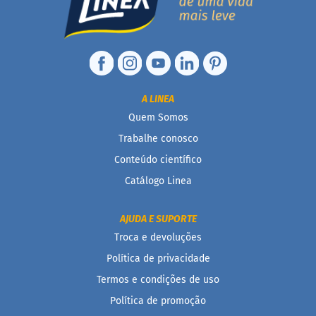
t
e
g
r
a
i
s
A LINEA
D
Quem Somos
i
Trabalhe conosco
a
b
Conteúdo científico
é
t
Catálogo Linea
i
c
o
AJUDA E SUPORTE
s
Troca e devoluções
C
Política de privacidade
u
Termos e condições de uso
l
i
Política de promoção
n