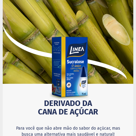
i
s
S
h
a
k
e
Hummm
Snacks
D
o
c
i
n
h
o
DERIVADO DA
P
CANA DE AÇÚCAR
r
o
t
e
Para você que não abre mão do sabor do açúcar, mas
i
busca uma alternativa mais saudável e natural!