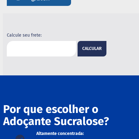
B
a
r
r
a
Calcule seu frete:
d
e
c
CALCULAR
e
r
e
a
l
B
i
s
c
Por que escolher o
o
i
Adoçante Sucralose?
t
o
Altamente concentrada:
D