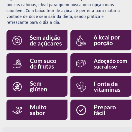
poucas calorias, ideal para quem busca uma opção mais
G
saudável. Com baixo teor de açúcar, é perfeita para matar a
e
vontade de doce sem sair da dieta, sendo prática e
l
refrescante para o dia a dia.
e
i
a
C
h
o
c
o
l
a
t
e
G
e
l
a
t
i
n
a