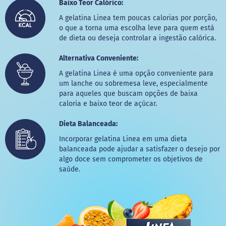
o
Baixo Teor Calórico:
c
e
A gelatina Linea tem poucas calorias por porção,
d
o que a torna uma escolha leve para quem está
e
de dieta ou deseja controlar a ingestão calórica.
l
e
Alternativa Conveniente:
i
t
A gelatina Linea é uma opção conveniente para
e
um lanche ou sobremesa leve, especialmente
para aqueles que buscam opções de baixa
L
caloria e baixo teor de açúcar.
e
i
t
Dieta Balanceada:
e
Incorporar gelatina Linea em uma dieta
c
o
balanceada pode ajudar a satisfazer o desejo por
n
algo doce sem comprometer os objetivos de
d
saúde.
e
n
s
a
d
o