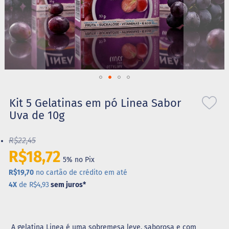
S
t
e
v
i
a
X
Saltar
i
l
para
Kit 5 Gelatinas em pó Linea Sabor
i
o
Uva de 10g
t
início
o
da
l
R$22,45
Galeria
de
R$18,72
A
5% no Pix
imagens
l
i
R$19,70
no cartão de crédito em até
m
4X
de R$4,93
sem juros
*
e
n
t
o
s
A gelatina Linea é uma sobremesa leve, saborosa e com