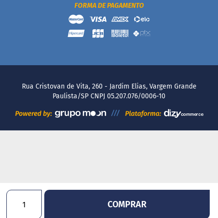
m
FORMA DE PAGAMENTO
a
ç
ú
c
a
r
S
e
Rua Cristovan de Vita, 260 - Jardim Elias, Vargem Grande
m
Paulista/SP CNPJ 05.207.076/0006-10
g
l
ú
t
e
n
S
e
m
l
a
COMPRAR
c
t