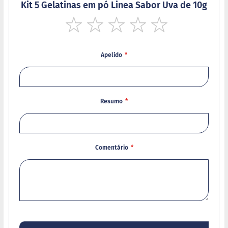
d
Kit 5 Gelatinas em pó Linea Sabor Uva de 10g
i
m
P
1
2
3
4
5
i
star
stars
stars
stars
stars
p
Apelido
o
c
a
B
Resumo
e
b
i
d
a
Comentário
s
A
c
h
o
c
o
l