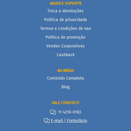
c
AJUDA E SUPORTE
o
Troca e devoluções
B
Política de privacidade
a
Termos e condições de uso
r
r
Política de promoção
i
n
Vendas Corporativas
h
Cashback
a
P
r
NA MÍDIA
o
t
Conteúdo Completo
e
Blog
i
c
a
FALE CONOSCO
Linhas
11 4210-0163
E-mail | Formulário
S
e