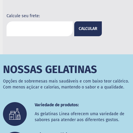
B
a
Calcule seu frete:
r
r
CALCULAR
a
d
e
c
e
r
e
NOSSAS GELATINAS
a
l
Opções de sobremesas mais saudáveis e com baixo teor calórico.
B
i
Com menos açúcar e calorias, mantendo o sabor e a qualidade.
s
c
o
Variedade de produtos:
i
t
As gelatinas Linea oferecem uma variedade de
o
sabores para atender aos diferentes gostos.
D