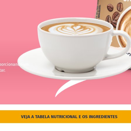
oporcionando um
ar.
VEJA A TABELA NUTRICIONAL E OS INGREDIENTES