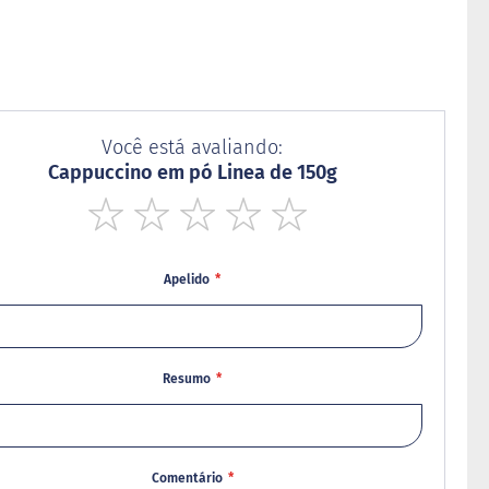
Você está avaliando:
Cappuccino em pó Linea de 150g
1
2
3
4
5
star
stars
stars
stars
stars
Apelido
Resumo
Comentário