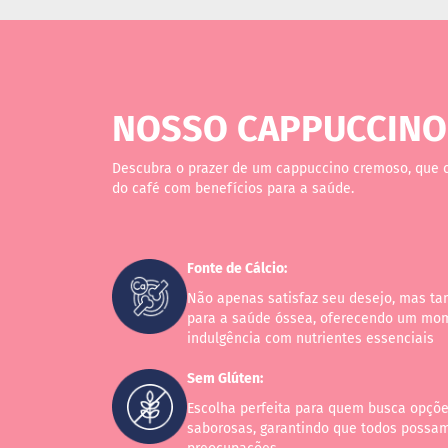
ts
fertas
ais
endidos
NOSSO CAPPUCCINO
eceitas
log
Descubra o prazer de um cappuccino cremoso, que 
do café com benefícios para a saúde.
ens
xclusivos
utlet
inea
Fonte de Cálcio:
mpresas
Não apenas satisfaz seu desejo, mas ta
para a saúde óssea, oferecendo um mo
indulgência com nutrientes essenciais
Sem Glúten:
Escolha perfeita para quem busca opçõe
saborosas, garantindo que todos possa