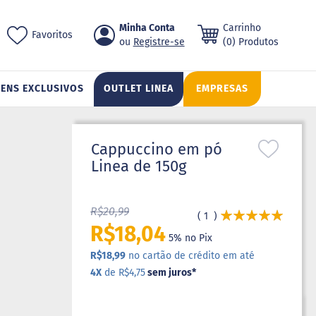
Pular
Minha Conta
Carrinho
ch
Favoritos
para
Registre-se
(0) Produtos
o
conteúdo
TENS EXCLUSIVOS
OUTLET LINEA
EMPRESAS
Cappuccino em pó
Linea de 150g
R$20,99
Avaliação:
1
100
100
% of
R$18,04
5% no Pix
R$18,99
no cartão de crédito em até
4X
de R$4,75
sem juros
*