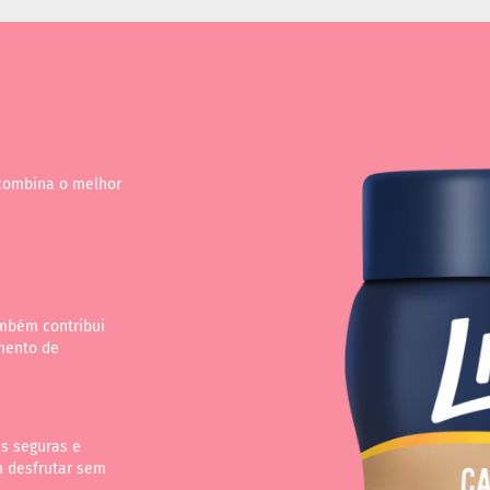
combina o melhor
mbém contribui
mento de
s seguras e
m desfrutar sem