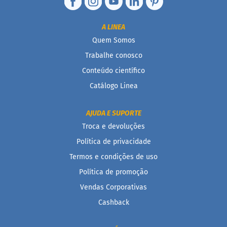
g
l
ú
A LINEA
t
e
Quem Somos
n
Trabalhe conosco
S
Conteúdo científico
e
Catálogo Linea
m
l
a
AJUDA E SUPORTE
c
t
Troca e devoluções
o
s
Política de privacidade
e
Termos e condições de uso
V
Política de promoção
e
Vendas Corporativas
g
a
Cashback
n
o
s