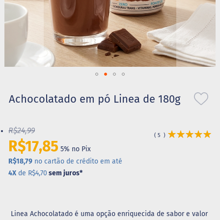
S
t
e
v
i
a
X
Saltar
i
l
para
Achocolatado em pó Linea de 180g
i
o
t
início
o
da
l
R$24,99
Avaliação:
Galeria
5
100
100
R$17,85
% of
de
A
5% no Pix
imagens
l
R$18,79
no cartão de crédito em até
i
m
4X
de R$4,70
sem juros
*
e
n
t
o
Linea Achocolatado é uma opção enriquecida de sabor e valor
s