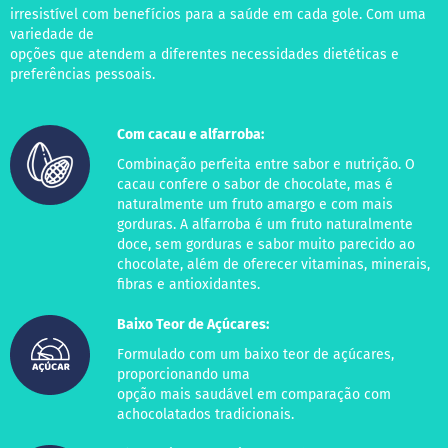
o
irresistível com benefícios para a saúde em cada gole. Com uma
c
variedade de
e
d
opções que atendem a diferentes necessidades dietéticas e
e
preferências pessoais.
l
e
i
Com cacau e alfarroba:
t
e
Combinação perfeita entre sabor e nutrição. O
cacau confere o sabor de chocolate, mas é
L
naturalmente um fruto amargo e com mais
e
gorduras. A alfarroba é um fruto naturalmente
i
t
doce, sem gorduras e sabor muito parecido ao
e
chocolate, além de oferecer vitaminas, minerais,
c
fibras e antioxidantes.
o
n
Baixo Teor de Açúcares:
d
e
Formulado com um baixo teor de açúcares,
n
proporcionando uma
s
opção mais saudável em comparação com
a
d
achocolatados tradicionais.
o