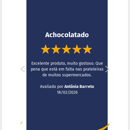
a
t
a
d
o
Achocolatado
C
!!!
a
p
p
u
100%
c
100%
c
Excelente produto, muito gostoso. Que
ontinua
i
pena que está em falta nas prateleiras
 sendo
n
de muitos supermercados.
o
Enviado
Avaliado por
Antônia Barreto
F
do
2024
por
18/02/2026
u
n
c
i
o
n
a