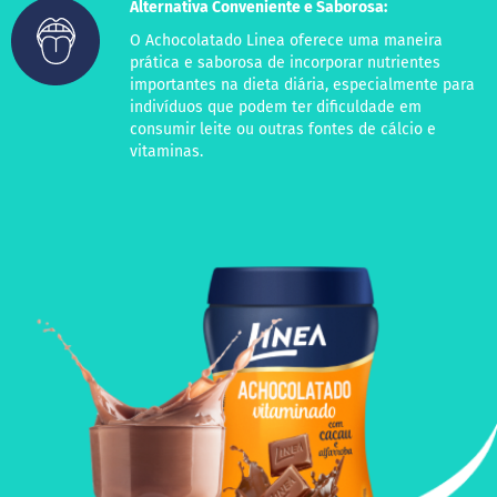
Alternativa Conveniente e Saborosa:
M
i
O Achocolatado Linea oferece uma maneira
s
prática e saborosa de incorporar nutrientes
t
importantes na dieta diária, especialmente para
u
indivíduos que podem ter dificuldade em
r
consumir leite ou outras fontes de cálcio e
a
vitaminas.
p
a
r
a
b
o
l
o
M
o
l
h
o
s
P
u