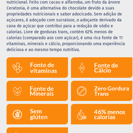
nutricional. Feito com cacau e alfarroba, um fruto da árvore
Ceratonia, é uma alternativa do chocolate devido a suas
G
propriedades nutricionais e sabor adocicado. Sem adição de
e
l
açúcares, é adoçado com sucralose, o adoçante derivado da
e
cana de açúcar que contribui para a redução de sódio e
i
calorias. Livre de gorduras trans, contém 62% menos de
a
calorias (comparado aos com açúcar), é uma rica fonte de 11
vitaminas, minerais e cálcio, proporcionando uma experiência
C
deliciosa e ao mesmo tempo nutritiva.
h
o
c
o
l
a
t
e
G
e
l
a
t
i
n
a