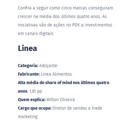
d
i
Confira a seguir como cinco marcas conseguiram
m
crescer na média dos últimos quatro anos. As
P
iniciativas vão de ações no PDV a investimentos
i
p
em canais digitais
o
c
Linea
a
B
e
Categoria:
Adoçante
b
Fabricante:
Linea Alimentos
i
d
Alta média do share of mind nos últimos quatro
a
anos
: 1,61 pp
s
Quem explica:
Wilton Oliveira
A
Cargo que ocupa:
Diretor de vendas e trade
c
h
marketing
o
c
o
l