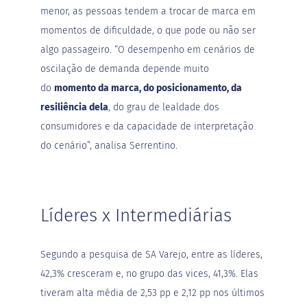
menor, as pessoas tendem a trocar de marca em
G
momentos de dificuldade, o que pode ou não ser
e
l
algo passageiro. “O desempenho em cenários de
e
i
oscilação de demanda depende muito
a
do
momento da marca, do posicionamento, da
C
resiliência dela
, do grau de lealdade dos
h
consumidores e da capacidade de interpretação
o
c
do cenário”, analisa Serrentino.
o
l
a
t
e
Líderes x Intermediárias
G
e
l
Segundo a pesquisa de SA Varejo, entre as líderes,
a
t
42,3% cresceram e, no grupo das vices, 41,3%. Elas
i
tiveram alta média de 2,53 pp e 2,12 pp nos últimos
n
a