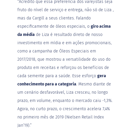
m
“Acredito que essa preferência dos varejistas seja
a
fruto do nível de serviço e entrega, não só de
Liza
,
ç
ú
mas da Cargill a seus clientes. Falando
c
especificamente de óleos especiais, o
giro acima
a
r
da média
de Liza é resultado direto de nosso
investimento em mídia e em ações promocionais,
S
e
como a campanha de Óleos Especiais em
m
g
2017/2018, que mostrou a versatilidade do uso do
l
produto em receitas e reforçou os benefícios de
ú
t
cada semente para a saúde. Esse esforço
gera
e
conhecimento para a categoria
. Mesmo diante de
n
um cenário desfavorável, Liza cresceu, no longo
S
prazo, em volume, enquanto o mercado caiu -1,3%.
e
m
Agora, no curto prazo, o crescimento acelera 7,4%
l
no primeiro mês de 2019 (Nielsen Retail Index
a
c
Jan’19).”
t