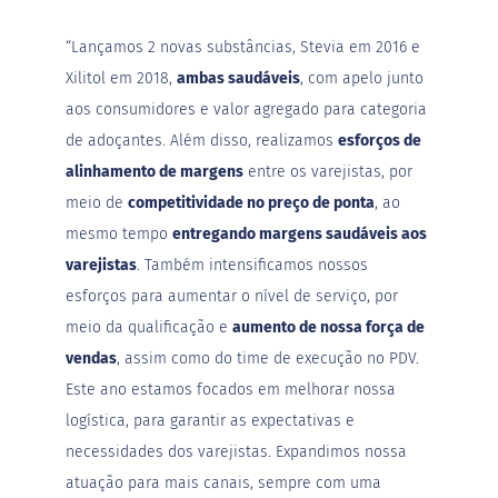
a
t
“Lançamos 2 novas substâncias,
Stevia
em 2016 e
a
d
Xilitol em 2018,
ambas saudáveis
, com apelo junto
o
aos consumidores e valor agregado para categoria
C
de adoçantes. Além disso, realizamos
esforços de
a
p
alinhamento de margens
entre os varejistas, por
p
meio de
competitividade no preço de ponta
, ao
u
c
mesmo tempo
entregando margens saudáveis aos
c
i
varejistas
. Também intensificamos nossos
n
esforços para aumentar o nível de serviço, por
o
meio da qualificação e
aumento de nossa força de
F
vendas
, assim como do time de execução no PDV.
u
n
Este ano estamos focados em melhorar nossa
c
i
logística, para garantir as expectativas e
o
necessidades dos varejistas. Expandimos nossa
n
a
atuação para mais canais, sempre com uma