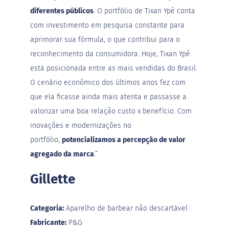
t
diferentes públicos
. O portfólio de Tixan Ypê conta
e
com investimento em pesquisa constante para
g
r
aprimorar sua fórmula, o que contribui para o
a
i
reconhecimento da consumidora. Hoje, Tixan Ypê
s
está posicionada entre as mais vendidas do Brasil.
D
O cenário econômico dos últimos anos fez com
i
que ela ficasse ainda mais atenta e passasse a
a
b
valorizar uma boa relação custo x benefício. Com
é
inovações e modernizações no
t
i
portfólio,
potencializamos a percepção de valor
c
agregado da marca
.”
o
s
Gillette
C
u
l
Categoria:
Aparelho de barbear não descartável
i
n
Fabricante:
P&G