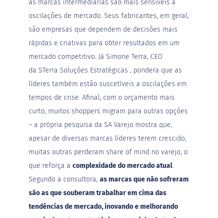
o
as marcas intermediárias são mais sensíveis a
c
oscilações de mercado. Seus fabricantes, em geral,
e
d
são empresas que dependem de decisões mais
e
l
rápidas e criativas para obter resultados em um
e
mercado competitivo. Já Simone Terra, CEO
i
t
da
STerra Soluções Estratégicas
, pondera que as
e
líderes também estão suscetíveis a oscilações em
L
tempos de crise. Afinal, com o orçamento mais
e
i
curto, muitos shoppers migram para outras opções
t
– a própria pesquisa da SA Varejo mostra que,
e
c
apesar de diversas marcas líderes terem crescido,
o
n
muitas outras perderam share of mind no varejo, o
d
que reforça a
complexidade do mercado atual
.
e
n
Segundo a consultora,
as marcas que não sofreram
s
a
são as que souberam trabalhar em cima das
d
tendências de mercado, inovando e melhorando
o