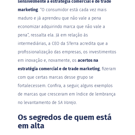
sensivelmente a estratégia comercial e de trade
M
marketing
. “O consumidor está cada vez mais
i
s
maduro e já aprendeu que não vale a pena
t
u
economizar adquirindo marca que não vale a
r
pena”, ressalta ela. Já em relação às
a
p
intermediárias, a CEO da STerra acredita que a
a
r
profissionalização das empresas, os investimentos
a
em inovação e, novamente, os
acertos na
b
o
estratégia comercial e de trade marketing
, fizeram
l
o
com que certas marcas desse grupo se
fortalecessem. Confira, a seguir, alguns exemplos
M
o
de marcas que cresceram em índice de lembrança
l
no levantamento de
SA Varejo
.
h
o
s
Os segredos de quem está
em alta
P
u