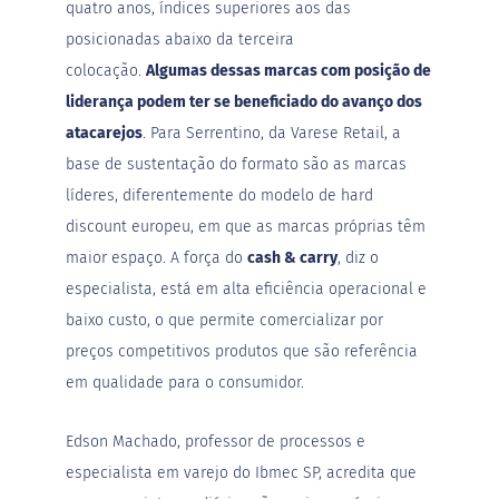
quatro anos, índices superiores aos das
B
posicionadas abaixo da terceira
a
colocação.
Algumas dessas marcas com posição de
r
r
liderança podem ter se beneficiado do avanço dos
a
atacarejos
. Para Serrentino, da Varese Retail, a
d
e
base de sustentação do formato são as marcas
c
e
líderes, diferentemente do modelo de hard
r
discount europeu, em que as marcas próprias têm
e
a
maior espaço. A força do
cash & carry
, diz o
l
especialista, está em alta eficiência operacional e
B
baixo custo, o que permite comercializar por
i
s
preços competitivos produtos que são referência
c
em qualidade para o consumidor.
o
i
t
o
Edson Machado, professor de processos e
especialista em varejo do
Ibmec SP
, acredita que
D