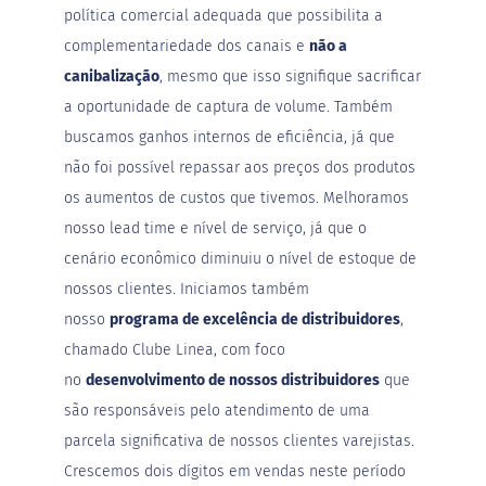
i
política comercial adequada que possibilita a
s
complementariedade dos canais e
não a
S
canibalização
, mesmo que isso signifique sacrificar
h
a
a oportunidade de captura de volume. Também
k
e
buscamos ganhos internos de eficiência, já que
não foi possível repassar aos preços dos produtos
Hummm
os aumentos de custos que tivemos. Melhoramos
Snacks
nosso lead time e nível de serviço, já que o
D
cenário econômico diminuiu o nível de estoque de
o
c
nossos clientes. Iniciamos também
i
nosso
programa de excelência de distribuidores
,
n
h
chamado Clube Linea, com foco
o
P
no
desenvolvimento de nossos distribuidores
que
r
são responsáveis pelo atendimento de uma
o
t
parcela significativa de nossos clientes varejistas.
e
Crescemos dois dígitos em vendas neste período
i