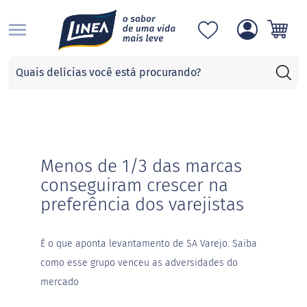
S
Categorias
A
d
o
ç
a
n
Menos de 1/3 das marcas
t
e
conseguiram crescer na
s
preferência dos varejistas
S
u
c
É o que aponta levantamento de SA Varejo. Saiba
r
a
como esse grupo venceu as adversidades do
l
mercado
o
s
e