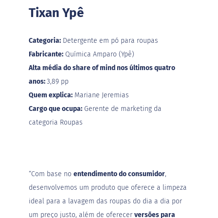
o
Tixan Ypê
s
e
V
Categoria:
Detergente em pó para roupas
e
Fabricante:
Química Amparo (Ypê)
g
a
Alta média do share of mind nos últimos quatro
n
anos:
3,89 pp
o
s
Quem explica:
Mariane Jeremias
Cargo que ocupa:
Gerente de marketing da
F
u
categoria Roupas
n
c
i
o
n
a
“Com base no
entendimento do consumidor
,
i
desenvolvemos um produto que oferece a limpeza
s
ideal para a lavagem das roupas do dia a dia por
I
um preço justo, além de oferecer
versões para
n