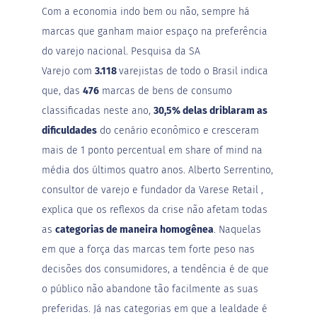
Com a economia indo bem ou não, sempre há
S
marcas que ganham maior espaço na preferência
t
e
do varejo nacional.
Pesquisa da SA
v
Varejo
com
3.118
varejistas de todo o Brasil indica
i
a
que, das
476
marcas de bens de consumo
classificadas neste ano,
30,5% delas driblaram as
X
i
dificuldades
do cenário econômico e cresceram
l
i
mais de 1 ponto percentual em share of mind na
t
média dos últimos quatro anos. Alberto Serrentino,
o
l
consultor de varejo e fundador da
Varese Retail
,
explica que os reflexos da crise não afetam todas
A
l
as
categorias de maneira homogênea
. Naquelas
i
m
em que a força das marcas tem forte peso nas
e
decisões dos consumidores, a tendência é de que
n
t
o público não abandone tão facilmente as suas
o
preferidas. Já nas categorias em que a lealdade é
s