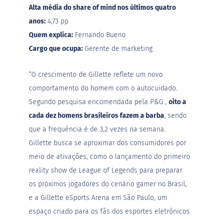
á
Alta média do share of mind nos últimos quatro
r
i
anos:
4,73 pp
o
Quem explica:
Fernando Bueno
s
Cargo que ocupa:
Gerente de marketing
Kits
“O crescimento de
Gillette
reflete um novo
Ofertas
comportamento do homem com o autocuidado.
Mais
Segundo pesquisa encomendada pela
P&G
,
oito a
Vendidos
cada dez homens brasileiros fazem a barba
, sendo
Receitas
que a frequência é de 3,2 vezes na semana.
Gillette busca se aproximar dos consumidores por
Blog
meio de ativações, como o lançamento do primeiro
Itens
reality show de League of Legends para preparar
Exclusivos
os próximos jogadores do cenário gamer no Brasil,
Outlet
e a Gillette eSports Arena em São Paulo, um
Linea
espaço criado para os fãs dos esportes eletrônicos