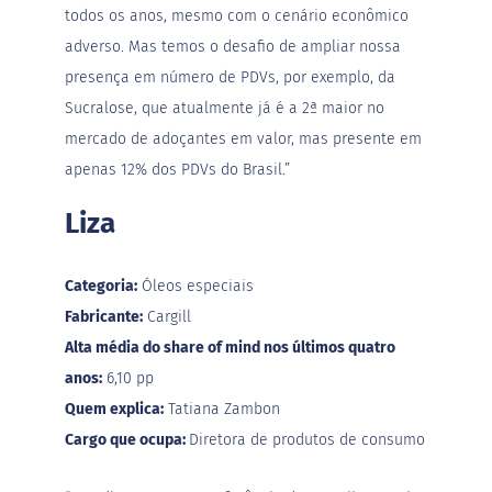
c
todos os anos, mesmo com o cenário econômico
o
adverso. Mas temos o desafio de ampliar nossa
B
presença em número de PDVs, por exemplo, da
a
Sucralose, que atualmente já é a 2ª maior no
r
r
mercado de adoçantes em valor, mas presente em
i
apenas 12% dos PDVs do Brasil.”
n
h
a
Liza
P
r
o
Categoria:
Óleos especiais
t
e
Fabricante:
Cargill
i
Alta média do share of mind nos últimos quatro
c
a
anos:
6,10 pp
Quem explica:
Tatiana Zambon
Linhas
Cargo que ocupa:
Diretora de produtos de consumo
S
e