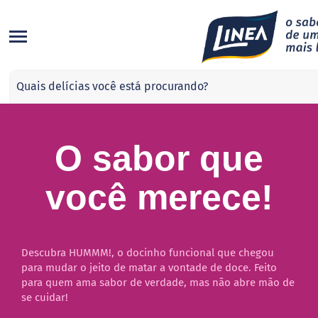
Categorias
A
d
o
ç
O sabor que
a
n
t
você merece!
e
s
S
u
c
Descubra HUMMM!, o docinho funcional que chegou
r
para mudar o jeito de matar a vontade de doce. Feito
a
para quem ama sabor de verdade, mas não abre mão de
l
se cuidar!
o
s