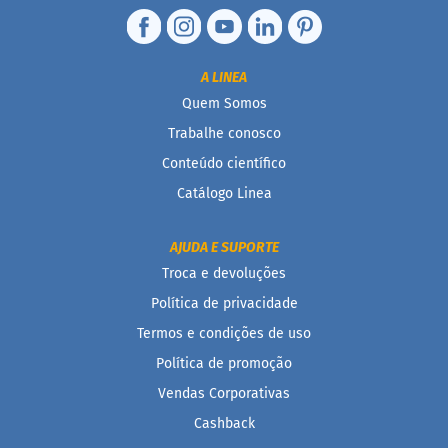
s
F
u
n
A LINEA
c
Quem Somos
i
o
Trabalhe conosco
n
Conteúdo científico
a
i
Catálogo Linea
s
I
AJUDA E SUPORTE
n
Troca e devoluções
t
e
Política de privacidade
g
r
Termos e condições de uso
a
Política de promoção
i
s
Vendas Corporativas
D
Cashback
i