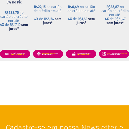
a
5% no Pix
P
R$22,15
no cartão
R$6,49
no cartão
R$85,87
no
de crédito em até
de crédito em até
cartão de crédito
r
R$188,75
no
em até
o
cartão de crédito
4X
de R$5,54
sem
4X
de R$1,62
sem
4X
de R$21,47
em até
t
juros
*
juros
*
sem juros
*
4X
de R$47,19
sem
e
juros
*
i
c
a
Linhas
S
e
m
a
ç
ú
c
a
r
S
e
Cadastre-se em nossa Newsletter e
m