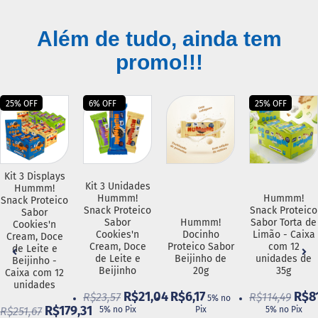
D
Além de tudo, ainda tem
o
c
promo!!!
i
n
h
o
25% OFF
6% OFF
25% OFF
P
r
o
t
e
Kit 3 Displays
i
Kit 3 Unidades
Hummm!
c
Hummm!
Hummm!
Snack Proteico
o
Snack Proteico
Snack Proteico
Sabor
Sabor
Hummm!
Sabor Torta de
Cookies'n
B
Cookies'n
Docinho
Limão - Caixa
Cream, Doce
a
Cream, Doce
Proteico Sabor
com 12
de Leite e
r
de Leite e
Beijinho de
unidades de
Beijinho -
r
Beijinho
20g
35g
Caixa com 12
i
unidades
R$21,04
R$6,17
R$8
n
R$23,57
R$114,49
5% no
h
R$179,31
R$251,67
5% no Pix
Pix
5% no Pix