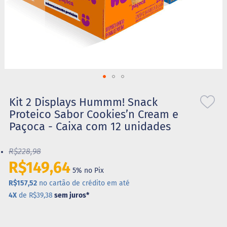
S
t
e
v
i
a
X
Saltar
i
l
para
Kit 2 Displays Hummm! Snack
i
o
Proteico Sabor Cookies’n Cream e
t
início
o
Paçoca - Caixa com 12 unidades
da
l
Galeria
de
R$228,98
A
imagens
l
R$149,64
i
5% no Pix
m
R$157,52
no cartão de crédito em até
e
4X
de R$39,38
sem juros
*
n
t
o
s