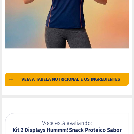
M
i
s
t
u
r
a
p
a
r
a
b
o
l
o
VEJA A TABELA NUTRICIONAL E OS INGREDIENTES
M
o
l
h
o
s
Você está avaliando:
P
u
Kit 2 Displays Hummm! Snack Proteico Sabor