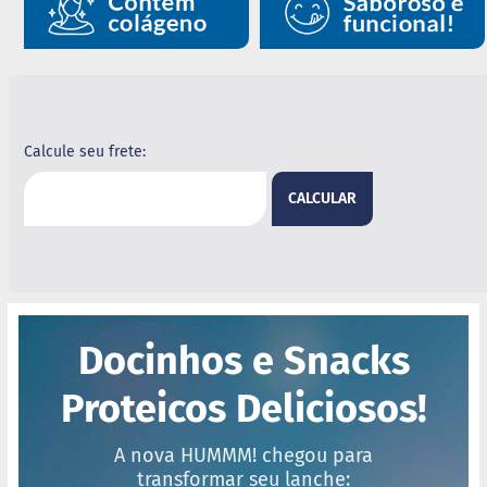
B
a
r
r
a
d
e
Calcule seu frete:
c
e
CALCULAR
r
e
a
l
B
i
s
Docinhos e Snacks
c
o
i
Proteicos Deliciosos!
t
o
A nova HUMMM! chegou para
D
transformar seu lanche: