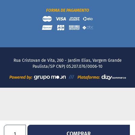
P
r
FORMA DE PAGAMENTO
o
t
e
i
c
a
Linhas
Rua Cristovan de Vita, 260 - Jardim Elias, Vargem Grande
S
Paulista/SP CNPJ 05.207.076/0006-10
e
m
a
ç
ú
c
a
r
S
e
m
COMPRAR