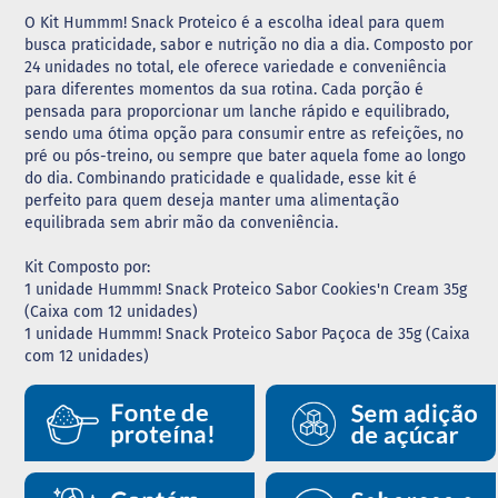
O Kit Hummm! Snack Proteico é a escolha ideal para quem
G
busca praticidade, sabor e nutrição no dia a dia. Composto por
e
24 unidades no total, ele oferece variedade e conveniência
l
para diferentes momentos da sua rotina. Cada porção é
e
i
pensada para proporcionar um lanche rápido e equilibrado,
a
sendo uma ótima opção para consumir entre as refeições, no
pré ou pós-treino, ou sempre que bater aquela fome ao longo
C
do dia. Combinando praticidade e qualidade, esse kit é
h
perfeito para quem deseja manter uma alimentação
o
equilibrada sem abrir mão da conveniência.
c
o
l
Kit Composto por:
a
1 unidade Hummm! Snack Proteico Sabor Cookies'n Cream 35g
t
(Caixa com 12 unidades)
e
1 unidade Hummm! Snack Proteico Sabor Paçoca de 35g (Caixa
com 12 unidades)
G
e
l
a
t
i
n
a