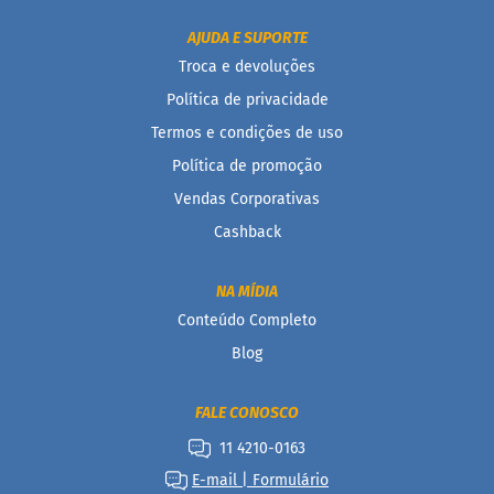
D
AJUDA E SUPORTE
o
Troca e devoluções
c
i
Política de privacidade
n
h
Termos e condições de uso
o
Política de promoção
P
r
Vendas Corporativas
o
t
Cashback
e
i
c
NA MÍDIA
o
Conteúdo Completo
B
Blog
a
r
r
FALE CONOSCO
i
11 4210-0163
n
h
E-mail | Formulário
a