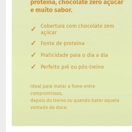
proteína, chocolate zero açúcar
fertas
e muito sabor.
ais
endidos
eceitas
Cobertura com chocolate zero
✓
açúcar
log
✓
Fonte de proteína
ens
xclusivos
✓
Praticidade para o dia a dia
utlet
inea
✓
Perfeito pré ou pós-treino
mpresas
Ideal para matar a fome entre
compromissos,
depois do treino ou quando bater aquela
vontade de doce.