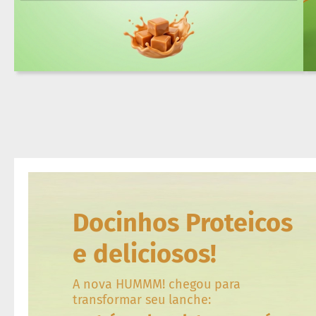
Docinho
Proteico
Barrinha
Proteica
inhas
Sem
açúcar
Sem
glúten
Sem
lactose
Veganos
Docinhos Proteicos
Funcionais
Integrais
e deliciosos!
Diabéticos
Culinários
A nova HUMMM! chegou para
transformar seu lanche:
ts