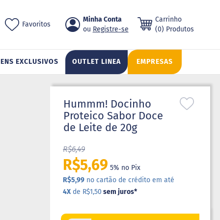
Pular
Minha Conta
Carrinho
ch
Favoritos
para
Registre-se
(0) Produtos
o
conteúdo
TENS EXCLUSIVOS
OUTLET LINEA
EMPRESAS
Hummm! Docinho
Proteico Sabor Doce
de Leite de 20g
R$6,49
R$5,69
5% no Pix
R$5,99
no cartão de crédito em até
4X
de R$1,50
sem juros
*