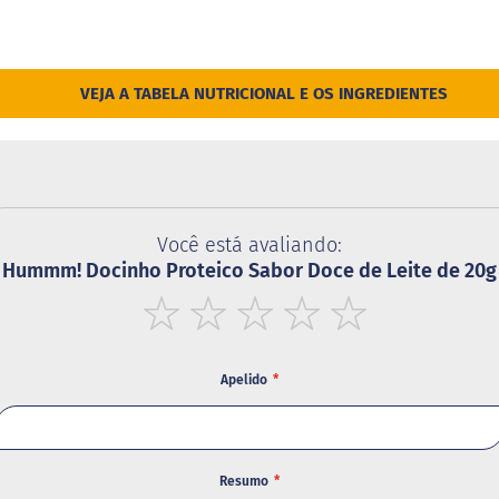
VEJA A TABELA NUTRICIONAL E OS INGREDIENTES
Você está avaliando:
Hummm! Docinho Proteico Sabor Doce de Leite de 20g
1
2
3
4
5
star
stars
stars
stars
stars
Apelido
Resumo