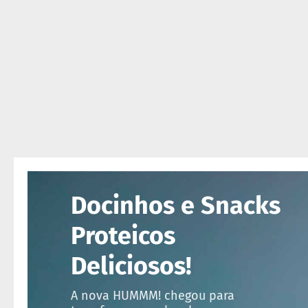
fertas
ais
endidos
eceitas
log
ens
xclusivos
utlet
inea
mpresas
Docinhos e Snacks
Proteicos
Deliciosos!
A nova HUMMM! chegou para