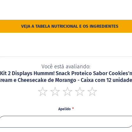
VEJA A TABELA NUTRICIONAL E OS INGREDIENTES
Você está avaliando:
Kit 2 Displays Hummm! Snack Proteico Sabor Cookies’
ream e Cheesecake de Morango - Caixa com 12 unidad
1
2
3
4
5
star
stars
stars
stars
stars
Apelido