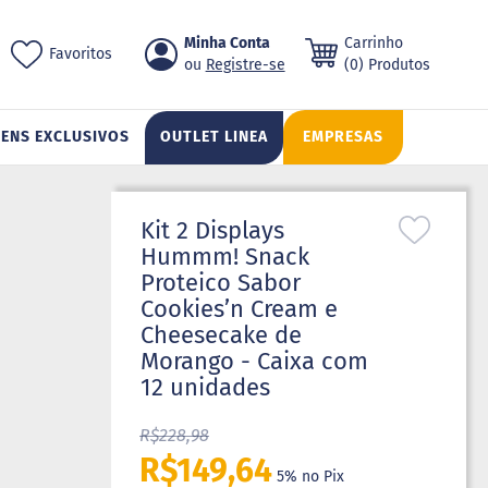
Pular
Minha Conta
Carrinho
ch
Favoritos
para
Registre-se
(0) Produtos
o
conteúdo
TENS EXCLUSIVOS
OUTLET LINEA
EMPRESAS
Kit 2 Displays
Hummm! Snack
Proteico Sabor
Cookies’n Cream e
Cheesecake de
Morango - Caixa com
12 unidades
R$228,98
R$149,64
5% no Pix