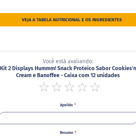
VEJA A TABELA NUTRICIONAL E OS INGREDIENTES
Você está avaliando:
Kit 2 Displays Hummm! Snack Proteico Sabor Cookies’
Cream e Banoffee - Caixa com 12 unidades
1
2
3
4
5
star
stars
stars
stars
stars
Apelido
Resumo