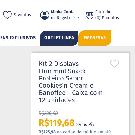
Pular
Minha Conta
Carrinho
ch
Favoritos
para
Registre-se
(0) Produtos
o
conteúdo
TENS EXCLUSIVOS
OUTLET LINEA
EMPRESAS
Kit 2 Displays
Hummm! Snack
Proteico Sabor
Cookies’n Cream e
Banoffee - Caixa com
12 unidades
R$228,98
R$119,68
5% no Pix
R$125,98
no cartão de crédito em até