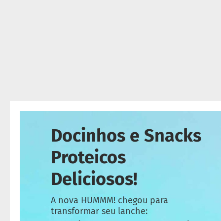
ts
fertas
ais
endidos
eceitas
log
ens
xclusivos
utlet
Docinhos e Snacks
inea
mpresas
Proteicos
Deliciosos!
A nova HUMMM! chegou para
transformar seu lanche: