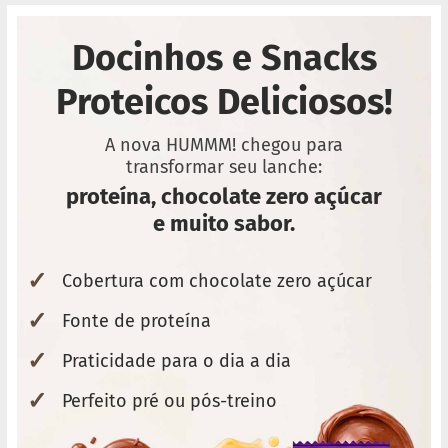
o
c
e
Docinhos e Snacks
d
e
l
Proteicos Deliciosos!
e
i
t
A nova HUMMM! chegou para
e
transformar seu lanche:
L
proteína, chocolate zero açúcar
e
e muito sabor.
i
t
e
✓
c
Cobertura com chocolate zero açúcar
o
n
✓
Fonte de proteína
d
e
✓
Praticidade para o dia a dia
n
s
a
✓
Perfeito pré ou pós-treino
d
o