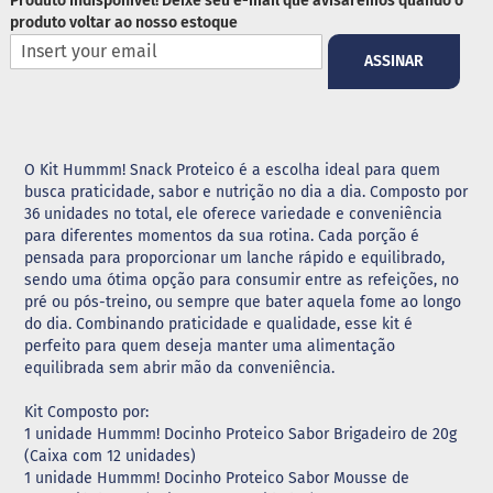
Produto Indisponível! Deixe seu e-mail que avisaremos quando o
produto voltar ao nosso estoque
G
e
ASSINAR
l
e
i
a
C
O Kit Hummm! Snack Proteico é a escolha ideal para quem
h
busca praticidade, sabor e nutrição no dia a dia. Composto por
o
36 unidades no total, ele oferece variedade e conveniência
c
para diferentes momentos da sua rotina. Cada porção é
o
pensada para proporcionar um lanche rápido e equilibrado,
l
sendo uma ótima opção para consumir entre as refeições, no
a
t
pré ou pós-treino, ou sempre que bater aquela fome ao longo
e
do dia. Combinando praticidade e qualidade, esse kit é
perfeito para quem deseja manter uma alimentação
G
equilibrada sem abrir mão da conveniência.
e
l
Kit Composto por:
a
1 unidade Hummm! Docinho Proteico Sabor Brigadeiro de 20g
t
i
(Caixa com 12 unidades)
n
1 unidade Hummm! Docinho Proteico Sabor Mousse de
a