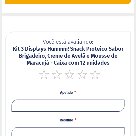
d
i
m
P
i
p
o
Você está avaliando:
c
a
Kit 3 Displays Hummm! Snack Proteico Sabor
Brigadeiro, Creme de Avelã e Mousse de
B
Maracujá - Caixa com 12 unidades
e
b
i
d
1
2
3
4
5
a
star
stars
stars
stars
stars
s
Apelido
A
c
h
o
Resumo
c
o
l