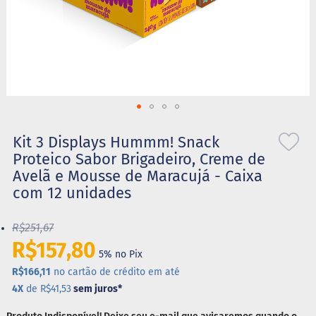
S
t
e
v
i
a
X
Saltar
i
l
para
Kit 3 Displays Hummm! Snack
i
o
Proteico Sabor Brigadeiro, Creme de
t
início
o
Avelã e Mousse de Maracujá - Caixa
da
l
com 12 unidades
Galeria
de
A
imagens
l
R$251,67
i
R$157,80
m
5% no Pix
e
R$166,11
no cartão de crédito em até
n
t
4X
de R$41,53
sem juros
*
o
s