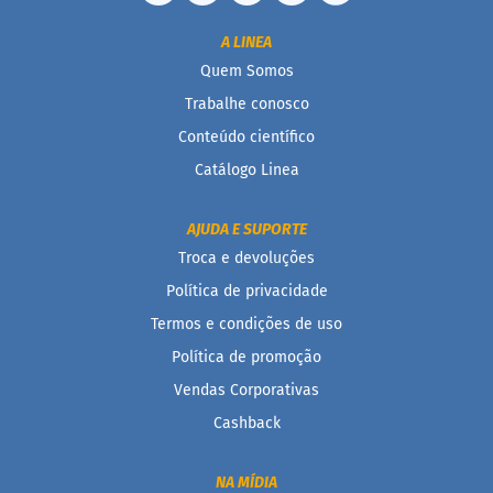
D
A LINEA
o
Quem Somos
c
i
Trabalhe conosco
n
h
Conteúdo científico
o
Catálogo Linea
P
r
o
AJUDA E SUPORTE
t
e
Troca e devoluções
i
c
Política de privacidade
o
Termos e condições de uso
B
Política de promoção
a
Vendas Corporativas
r
r
Cashback
i
n
h
NA MÍDIA
a