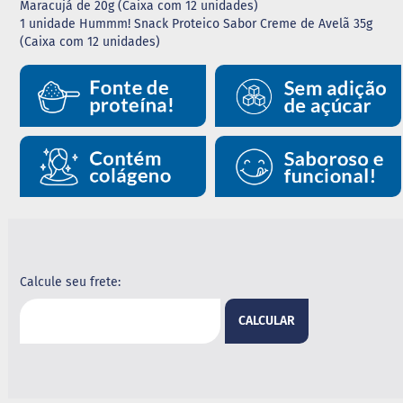
Maracujá de 20g (Caixa com 12 unidades)
1 unidade Hummm! Snack Proteico Sabor Creme de Avelã 35g
B
(Caixa com 12 unidades)
a
r
r
a
d
e
c
e
r
e
a
l
B
i
s
Calcule seu frete:
c
o
CALCULAR
i
t
o
D