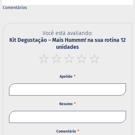
d
i
Comentários
m
P
i
p
Você está avaliando:
o
Kit Degustação – Mais Hummm! na sua rotina 12
c
unidades
a
B
e
1
2
3
4
5
b
star
stars
stars
stars
stars
i
Apelido
d
a
s
A
Resumo
c
h
o
c
o
Comentário
l