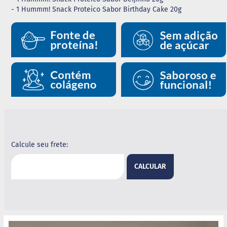
- 1 Hummm! Snack Proteico Sabor Birthday Cake 20g
B
a
r
r
a
d
e
c
e
r
e
a
l
B
Calcule seu frete:
i
s
c
CALCULAR
o
i
t
o
D