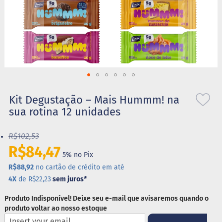
S
t
e
v
i
a
X
Saltar
i
l
para
Kit Degustação – Mais Hummm! na
i
o
sua rotina 12 unidades
t
início
o
da
l
R$102,53
Galeria
de
R$84,47
A
5% no Pix
imagens
l
i
R$88,92
no cartão de crédito em até
m
4X
de R$22,23
sem juros
*
e
n
Produto Indisponível! Deixe seu e-mail que avisaremos quando o
t
produto voltar ao nosso estoque
o
s