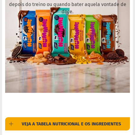
depois do treino ou quando bater aquela vontade de
M
i
doce.
s
t
u
r
a
p
a
r
a
b
o
l
o
M
o
l
h
o
s
VEJA A TABELA NUTRICIONAL E OS INGREDIENTES
P
u