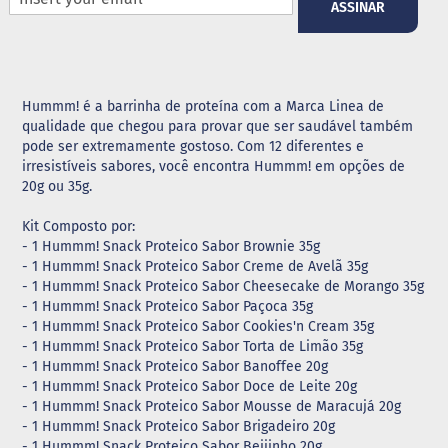
ASSINAR
G
e
l
e
i
Hummm! é a barrinha de proteína com a Marca Linea de
a
qualidade que chegou para provar que ser saudável também
pode ser extremamente gostoso. Com 12 diferentes e
C
irresistíveis sabores, você encontra Hummm! em opções de
h
20g ou 35g.
o
c
o
Kit Composto por:
l
- 1 Hummm! Snack Proteico Sabor Brownie 35g
a
- 1 Hummm! Snack Proteico Sabor Creme de Avelã 35g
t
- 1 Hummm! Snack Proteico Sabor Cheesecake de Morango 35g
e
- 1 Hummm! Snack Proteico Sabor Paçoca 35g
- 1 Hummm! Snack Proteico Sabor Cookies'n Cream 35g
G
e
- 1 Hummm! Snack Proteico Sabor Torta de Limão 35g
l
- 1 Hummm! Snack Proteico Sabor Banoffee 20g
a
- 1 Hummm! Snack Proteico Sabor Doce de Leite 20g
t
- 1 Hummm! Snack Proteico Sabor Mousse de Maracujá 20g
i
- 1 Hummm! Snack Proteico Sabor Brigadeiro 20g
n
a
- 1 Hummm! Snack Proteico Sabor Beijinho 20g