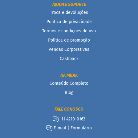
AJUDA E SUPORTE
B
Troca e devoluções
a
r
Política de privacidade
r
Termos e condições de uso
a
d
Política de promoção
e
c
Vendas Corporativas
e
r
Cashback
e
a
l
NA MÍDIA
Conteúdo Completo
B
i
Blog
s
c
o
FALE CONOSCO
i
t
11 4210-0163
o
E-mail | Formulário
D