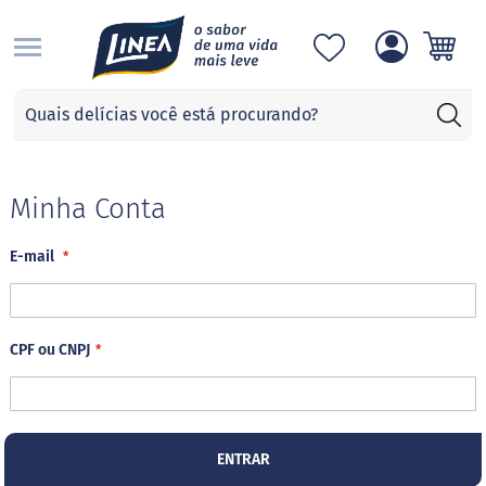
S
Categorias
A
d
o
ç
Minha Conta
a
n
E-mail
t
e
s
S
CPF ou CNPJ
u
c
r
a
l
o
ENTRAR
s
e