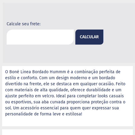
G
e
l
Calcule seu frete:
e
i
a
CALCULAR
C
h
o
c
o
O Boné Linea Bordado Hummm é a combinação perfeita de
l
a
estilo e conforto. Com um design moderno e um bordado
t
divertido na frente, ele se destaca em qualquer ocasião. Feito
e
com materiais de alta qualidade, oferece durabilidade e um
ajuste perfeito em velcro. Ideal para completar looks casuais
G
ou esportivos, sua aba curvada proporciona proteção contra o
e
sol. Um acessório essencial para quem quer expressar sua
l
a
personalidade de forma leve e estilosa!
t
i
n
a