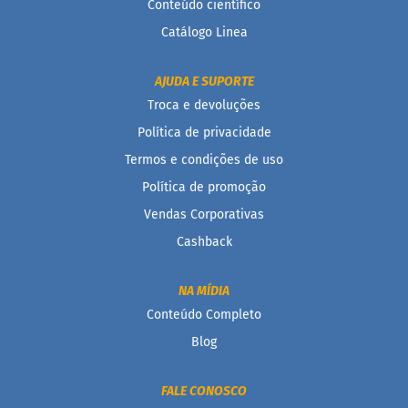
d
Conteúdo científico
i
m
Catálogo Linea
P
i
AJUDA E SUPORTE
p
Troca e devoluções
o
c
Política de privacidade
a
Termos e condições de uso
B
Política de promoção
e
b
Vendas Corporativas
i
Cashback
d
a
s
NA MÍDIA
A
Conteúdo Completo
c
h
Blog
o
c
o
FALE CONOSCO
l