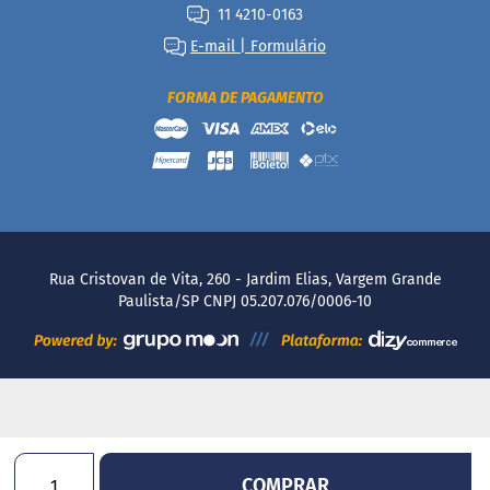
a
11 4210-0163
t
E-mail | Formulário
a
d
o
FORMA DE PAGAMENTO
C
a
p
p
u
c
c
i
n
Rua Cristovan de Vita, 260 - Jardim Elias, Vargem Grande
o
Paulista/SP CNPJ 05.207.076/0006-10
F
u
n
c
i
o
n
a
COMPRAR