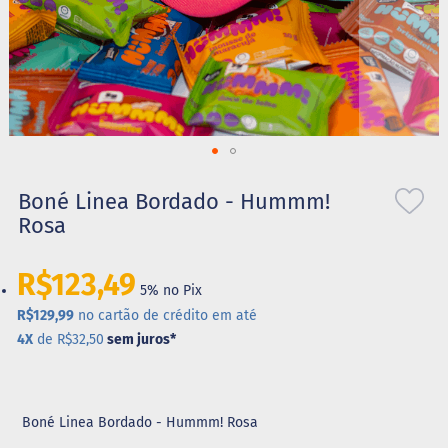
S
t
e
v
i
a
X
Saltar
i
l
para
Boné Linea Bordado - Hummm!
i
o
Rosa
t
início
o
da
l
Galeria
R$123,49
5% no Pix
de
A
imagens
R$129,99
no cartão de crédito em até
l
i
4X
de R$32,50
sem juros
*
m
e
n
t
Boné Linea Bordado - Hummm! Rosa
o
s