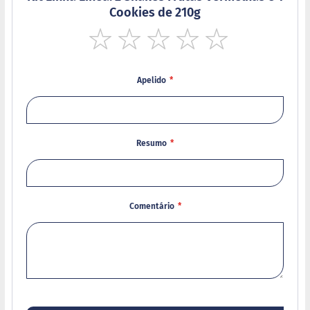
Cookies de 210g
B
a
r
1
2
3
4
5
r
star
stars
stars
stars
stars
a
Apelido
d
e
c
e
r
e
Resumo
a
l
B
i
Comentário
s
c
o
i
t
o
D