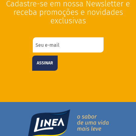
Cadastre-se em nossa Newsletter e
a
t
receba promoções e novidades
a
exclusivas
d
o
C
a
p
p
u
c
ASSINAR
c
i
n
o
F
u
n
c
i
o
n
a