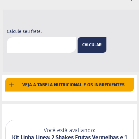
G
e
l
e
i
Calcule seu frete:
a
CALCULAR
C
h
o
c
o
l
a
VEJA A TABELA NUTRICIONAL E OS INGREDIENTES
t
e
G
e
l
a
t
i
Você está avaliando:
n
Kit Linha Linea: 2 Shakes Frutas Vermelhas e 1
a