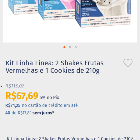
S
t
e
v
i
a
X
Saltar
i
l
para
Kit Linha Linea: 2 Shakes Frutas
i
o
Vermelhas e 1 Cookies de 210g
t
início
o
da
l
R$113,07
Galeria
de
R$67,69
A
5% no Pix
imagens
l
i
R$71,25
no cartão de crédito em até
m
4X
de R$17,81
sem juros
*
e
n
t
o
s
Kit Linha Linea: 2 Shakes Frutas Vermelhas e 1 Cookies de 210g