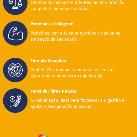
Oferece os mesmos nutrientes de uma refeição
M
completa com menos calorias.
i
s
t
Proteínas e Colágeno:
u
r
Proteínas com alto valor nutritivo e auxilia na
a
sensação de saciedade.
p
a
r
a
Fórmula Completa:
b
o
Contém 23 vitaminas e minerais essenciais,
l
garantindo uma nutrição equilibrada.
o
M
Fonte de Fibras e BCAA:
o
l
A combinação ideal para favorecer a digestão e
h
apoiar a recuperação muscular.
o
s
P
u