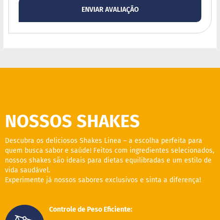
o
c
ENVIAR AVALIAÇÃO
e
d
e
l
e
i
t
e
L
e
i
NOSSOS SHAKES
t
e
c
Descubra os deliciosos Shakes Linea – a escolha perfeita para
o
quem busca sabor e saúde! Feitos com ingredientes selecionados,
n
nossos shakes são ideais para dietas equilibradas e um estilo de
d
e
vida saudável.
n
Experimente já nossos sabores exclusivos e sinta a diferença!
s
a
d
Controle de Peso Eficiente:
o