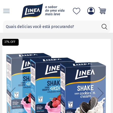
S
Categorias
A
d
Pular
o
37% OFF
para
ç
a
o
n
final
t
da
e
Galeria
s
de
imagens
S
u
c
r
a
l
o
s
e