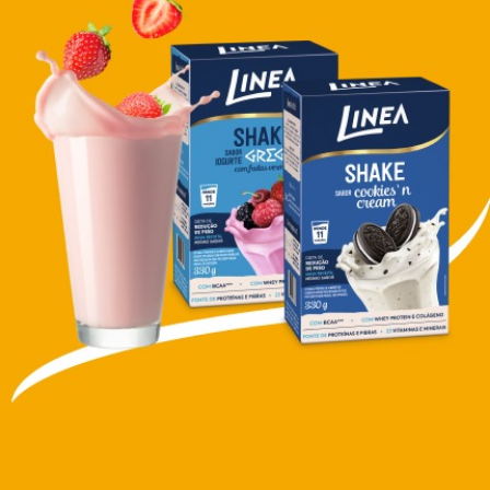
d
i
m
P
i
p
o
c
a
B
e
b
i
d
a
s
A
c
h
o
c
o
l