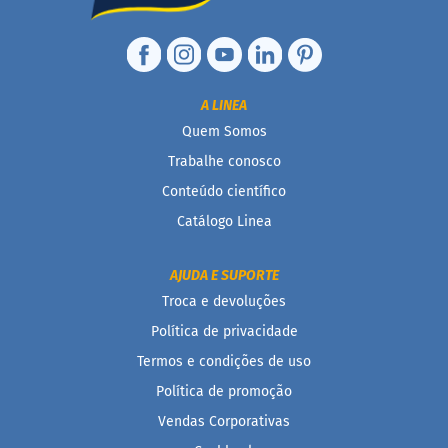
D
o
c
i
n
A LINEA
h
Quem Somos
o
P
Trabalhe conosco
r
o
Conteúdo científico
t
Catálogo Linea
e
i
c
AJUDA E SUPORTE
o
Troca e devoluções
B
Política de privacidade
a
r
Termos e condições de uso
r
i
Política de promoção
n
Vendas Corporativas
h
a