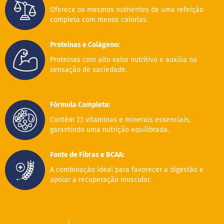
d
i
Oferece os mesmos nutrientes de uma refeição
m
completa com menos calorias.
P
i
Proteínas e Colágeno:
p
Proteínas com alto valor nutritivo e auxilia na
o
sensação de saciedade.
c
a
B
Fórmula Completa:
e
b
Contém 23 vitaminas e minerais essenciais,
i
garantindo uma nutrição equilibrada.
d
a
s
Fonte de Fibras e BCAA:
A combinação ideal para favorecer a digestão e
A
c
apoiar a recuperação muscular.
h
o
c
o
l