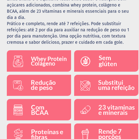
açúcares adicionados, combina whey protein, colágeno e
G
BCAA, além de 23 vitaminas e minerais essenciais para o seu
e
dia a dia.
l
Prático e completo, rende até 7 refeições. Pode substituir
e
refeições: até 2 por dia para auxiliar na redução de peso ou 1
i
por dia para manutenção. Uma opção nutritiva, com textura
a
cremosa e sabor delicioso, prazer e cuidado em cada gole.
C
h
o
c
o
l
a
t
e
G
e
l
a
t
i
n
a