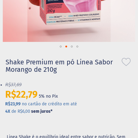
S
t
e
v
i
a
X
Saltar
i
l
para
Shake Premium em pó Linea Sabor
i
o
Morango de 210g
t
início
o
da
l
R$37,69
Galeria
de
R$22,79
A
5% no Pix
imagens
l
i
R$23,99
no cartão de crédito em até
m
4X
de R$6,00
sem juros
*
e
n
t
o
s
Linea Shake é o equilíbrio ideal entre sabor e nutrição. Sem