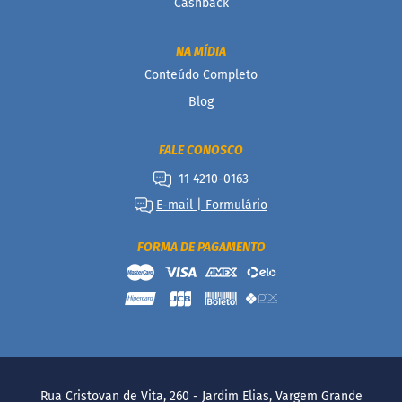
Cashback
P
r
o
NA MÍDIA
t
Conteúdo Completo
e
i
Blog
c
a
FALE CONOSCO
Linhas
11 4210-0163
S
E-mail | Formulário
e
m
a
FORMA DE PAGAMENTO
ç
ú
c
a
r
S
e
m
Rua Cristovan de Vita, 260 - Jardim Elias, Vargem Grande