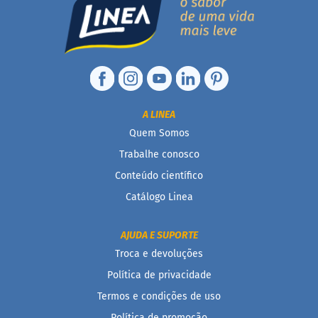
i
s
S
h
a
k
e
A LINEA
Hummm
Snacks
Quem Somos
Trabalhe conosco
D
o
Conteúdo científico
c
i
Catálogo Linea
n
h
o
AJUDA E SUPORTE
P
Troca e devoluções
r
o
Política de privacidade
t
Termos e condições de uso
e
i
Política de promoção