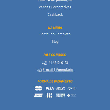
c
o
Vendas Corporativas
Cashback
B
a
r
NA MÍDIA
r
i
Conteúdo Completo
n
Blog
h
a
P
FALE CONOSCO
r
o
11 4210-0163
t
e
E-mail | Formulário
i
c
FORMA DE PAGAMENTO
a
Linhas
S
e