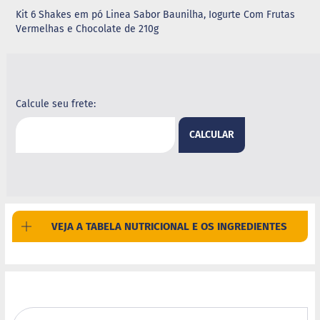
Kit 6 Shakes em pó Linea Sabor Baunilha, Iogurte Com Frutas
G
Vermelhas e Chocolate de 210g
e
l
e
i
a
Calcule seu frete:
C
h
o
CALCULAR
c
o
l
a
t
e
VEJA A TABELA NUTRICIONAL E OS INGREDIENTES
G
e
l
a
t
i
n
a