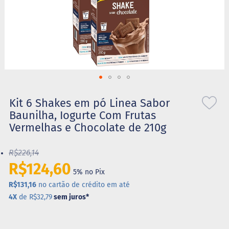
S
t
e
v
i
a
X
Saltar
i
l
para
Kit 6 Shakes em pó Linea Sabor
i
o
Baunilha, Iogurte Com Frutas
t
início
o
Vermelhas e Chocolate de 210g
da
l
Galeria
de
R$226,14
A
imagens
l
R$124,60
i
5% no Pix
m
R$131,16
no cartão de crédito em até
e
4X
de R$32,79
sem juros
*
n
t
o
s