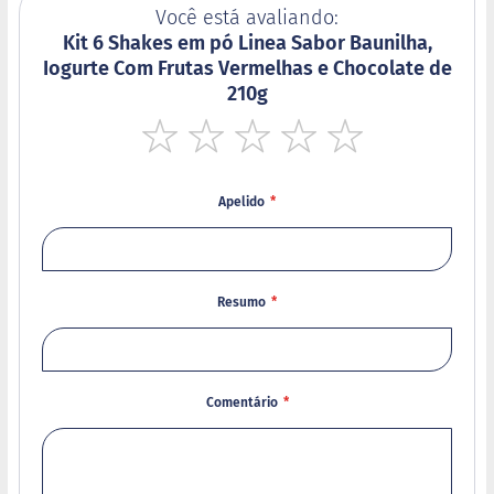
Você está avaliando:
B
Kit 6 Shakes em pó Linea Sabor Baunilha,
a
Iogurte Com Frutas Vermelhas e Chocolate de
r
210g
r
a
d
e
1
2
3
4
5
c
star
stars
stars
stars
stars
e
Apelido
r
e
a
l
Resumo
B
i
s
c
o
i
Comentário
t
o
D