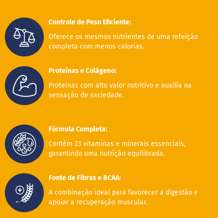
M
i
Controle de Peso Eficiente:
s
t
Oferece os mesmos nutrientes de uma refeição
u
completa com menos calorias.
r
a
p
Proteínas e Colágeno:
a
r
Proteínas com alto valor nutritivo e auxilia na
a
sensação de saciedade.
b
o
l
o
Fórmula Completa:
M
Contém 23 vitaminas e minerais essenciais,
o
garantindo uma nutrição equilibrada.
l
h
o
Fonte de Fibras e BCAA:
s
A combinação ideal para favorecer a digestão e
P
apoiar a recuperação muscular.
u