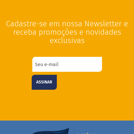
a
t
a
d
Cadastre-se em nossa Newsletter e
o
receba promoções e novidades
C
exclusivas
a
p
p
u
c
c
i
n
o
ASSINAR
F
u
n
c
i
o
n
a