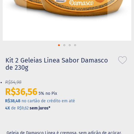
S
t
e
v
i
a
X
Saltar
i
l
para
Kit 2 Geleias Linea Sabor Damasco
i
o
de 230g
t
início
o
da
l
R$54,98
Galeria
de
R$36,56
A
5% no Pix
imagens
l
i
R$38,48
no cartão de crédito em até
m
4X
de R$9,62
sem juros
*
e
n
t
o
s
Geleia de Damasco Linea é cremosa, sem adição de açúcar,