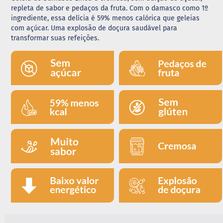
repleta de sabor e pedaços da fruta. Com o damasco como 1º
G
ingrediente, essa delícia é 59% menos calórica que geleias
e
com açúcar. Uma explosão de doçura saudável para
l
transformar suas refeições.
e
i
a
C
h
o
c
o
l
a
t
e
G
e
l
a
t
i
n
a