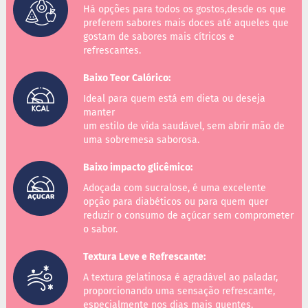
o
Há opções para todos os gostos,desde os que
c
preferem sabores mais doces até aqueles que
e
d
gostam de sabores mais cítricos e
e
refrescantes.
l
e
Baixo Teor Calórico:
i
t
Ideal para quem está em dieta ou deseja
e
manter
um estilo de vida saudável, sem abrir mão de
L
uma sobremesa saborosa.
e
i
t
Baixo impacto glicêmico:
e
Adoçada com sucralose, é uma excelente
c
o
opção para diabéticos ou para quem quer
n
reduzir o consumo de açúcar sem comprometer
d
o sabor.
e
n
Textura Leve e Refrescante:
s
a
A textura gelatinosa é agradável ao paladar,
d
proporcionando uma sensação refrescante,
o
especialmente nos dias mais quentes.