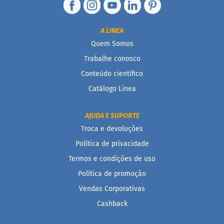
D
o
A LINEA
c
i
Quem Somos
n
Trabalhe conosco
h
o
Conteúdo científico
P
r
Catálogo Linea
o
t
e
AJUDA E SUPORTE
i
Troca e devoluções
c
o
Política de privacidade
Termos e condições de uso
B
a
Política de promoção
r
r
Vendas Corporativas
i
Cashback
n
h
a