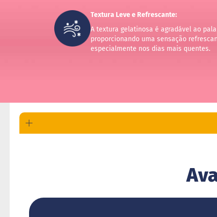
Textura Leve e Refrescante:
A textura gelatinosa é agradável ao pala
proporcionando uma sensação refrescan
especialmente nos dias mais quentes.
Ava