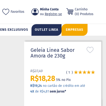
Pular
Minha Conta
Carrinho
ch
Favoritos
para
Registre-se
(0) Produtos
o
conteúdo
TENS EXCLUSIVOS
OUTLET LINEA
EMPRESAS
Geleia Linea Sabor
Amora de 230g
R$27,49
Avaliação:
1
100
100
% of
R$18,28
5% no Pix
R$19,24
no cartão de crédito em até
4X
de R$4,81
sem juros
*