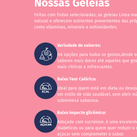
Nossas Geléias
ts
Feitas com frutas selecionadas, as geleias Linea m
fertas
natural e oferecem nutrientes provenientes das próp
ais
como vitaminas, minerais e antioxidantes.
endidos
eceitas
Variedade de sabores:
log
Há opções para todos os gostos,desde 
ens
sabores mais doces até aqueles que go
xclusivos
mais cítricos e refrescantes.
utlet
Baixo Teor Calórico:
inea
Ideal para quem está em dieta ou desej
mpresas
um estilo de vida saudável, sem abrir 
sobremesa saborosa.
Baixo impacto glicêmico:
Adoçada com sucralose, é uma excelent
diabéticos ou para quem quer reduzir o
açúcar sem comprometer o sabor.