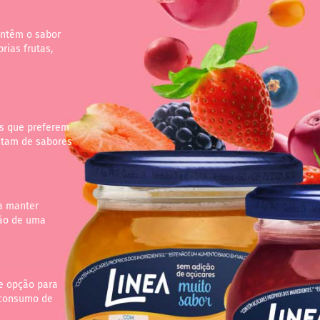
antêm o sabor
rias frutas,
os que preferem
stam de sabores
a manter
mão de uma
e opção para
 consumo de