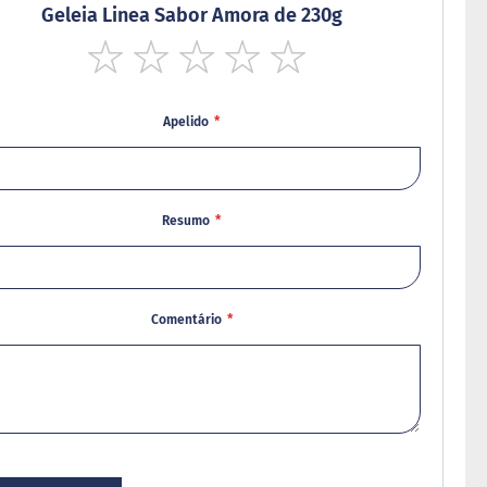
Geleia Linea Sabor Amora de 230g
1
2
3
4
5
star
stars
stars
stars
stars
Apelido
Resumo
Comentário