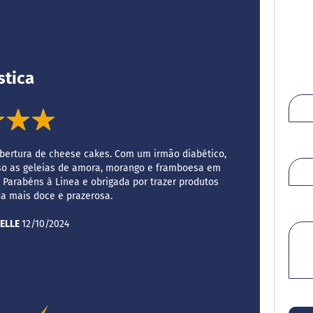
stica
100%
cobertura de cheese cakes. Com um irmão diabético,
so as geleias de amora, morango e framboesa em
 Parabéns à Linea e obrigada por trazer produtos
a mais doce e prazerosa.
Enviado
ELLE
12/10/2024
por