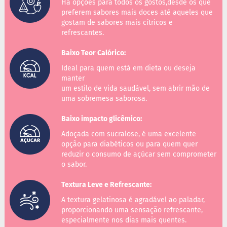
o
Há opções para todos os gostos,desde os que
c
preferem sabores mais doces até aqueles que
e
gostam de sabores mais cítricos e
d
refrescantes.
e
l
e
Baixo Teor Calórico:
i
Ideal para quem está em dieta ou deseja
t
e
manter
um estilo de vida saudável, sem abrir mão de
L
uma sobremesa saborosa.
e
i
Baixo impacto glicêmico:
t
e
Adoçada com sucralose, é uma excelente
c
opção para diabéticos ou para quem quer
o
reduzir o consumo de açúcar sem comprometer
n
o sabor.
d
e
n
Textura Leve e Refrescante:
s
A textura gelatinosa é agradável ao paladar,
a
d
proporcionando uma sensação refrescante,
o
especialmente nos dias mais quentes.