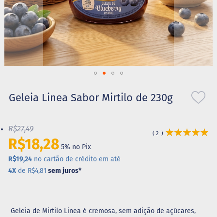
S
t
e
v
i
a
X
Saltar
i
l
para
Geleia Linea Sabor Mirtilo de 230g
i
o
t
início
o
da
l
R$27,49
Avaliação:
Galeria
2
100
100
R$18,28
% of
de
A
5% no Pix
imagens
l
R$19,24
no cartão de crédito em até
i
m
4X
de R$4,81
sem juros
*
e
n
t
o
Geleia de Mirtilo Linea é cremosa, sem adição de açúcares,
s