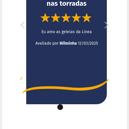
nas torradas
a
t
a
d
100%
o
100%
 SOU
G
Eu amo as geleias da Linea
C
a
Enviado
p
Avaliado por
Wilminha
12/03/2025
o
2024
p
por
u
c
c
i
n
o
F
u
n
c
i
o
n
a