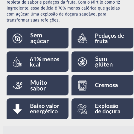
repleta de sabor e pedaços da fruta. Com o Mirtilo como 1º
ingrediente, essa delícia é 70% menos calórica que geleias
G
com açúcar. Uma explosão de doçura saudável para
e
l
transformar suas refeições.
e
i
a
C
h
o
c
o
l
a
t
e
G
e
l
a
t
i
n
a