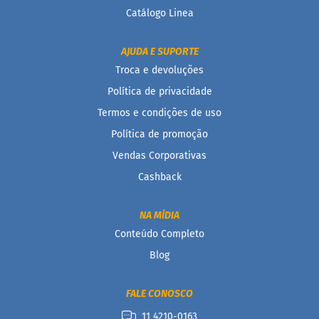
o
Catálogo Linea
s
e
AJUDA E SUPORTE
V
Troca e devoluções
e
g
Política de privacidade
a
n
Termos e condições de uso
o
Política de promoção
s
Vendas Corporativas
F
u
Cashback
n
c
i
NA MÍDIA
o
Conteúdo Completo
n
a
Blog
i
s
FALE CONOSCO
I
11 4210-0163
n