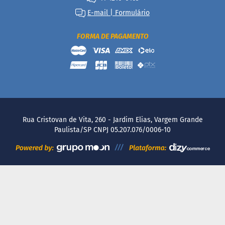
t
E-mail | Formulário
e
g
r
FORMA DE PAGAMENTO
a
i
s
D
i
a
b
é
Rua Cristovan de Vita, 260 - Jardim Elias, Vargem Grande
t
Paulista/SP CNPJ 05.207.076/0006-10
i
c
o
s
C
u
l
i
n