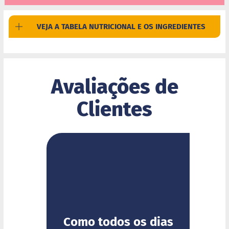
d
i
m
VEJA A TABELA NUTRICIONAL E OS INGREDIENTES
P
i
p
o
c
Avaliações de
a
B
Clientes
e
b
i
d
a
s
A
c
h
o
c
COM
G
o
Como todos os dias
l