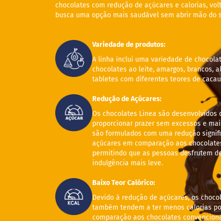
fertas
chocolates com redução de açúcares e calorias, vo
busca uma opção mais saudável sem abrir mão do s
ais
endidos
eceitas
Variedade de produtos:
log
A linha inclui uma variedade de chocola
chocolates ao leite, amargos, brancos, a
ens
tabletes com diferentes teores de cacau
xclusivos
utlet
Redução de Açúcares:
inea
Os chocolates Linea são desenvolvidos 
mpresas
proporcionar prazer sem excessos e mais
são formulados com uma redução signifi
açúcares em comparação aos chocolates 
permitindo que as pessoas desfrutem d
indulgência mais leve.
Baixo Teor Calórico:
Devido à redução de açúcares, os choco
também tendem a ter menos calorias po
comparação aos chocolates convenciona