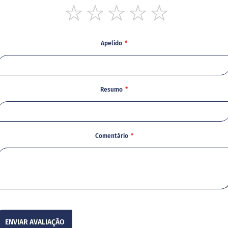
1
2
3
4
5
star
stars
stars
stars
stars
Apelido
Resumo
Comentário
ENVIAR AVALIAÇÃO