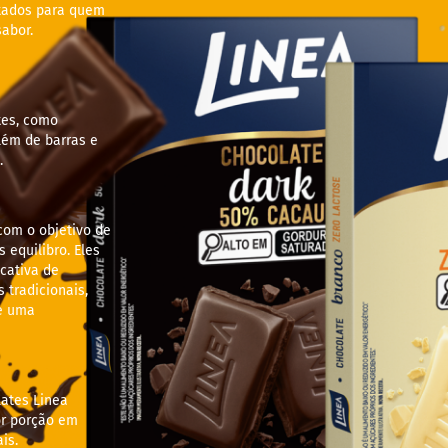
ltados para quem
abor.
tes, como
lém de barras e
.
com o objetivo de
 equilibro. Eles
cativa de
tradicionais,
e uma
lates Linea
r porção em
is.