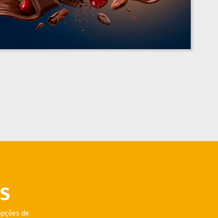
S
opções de