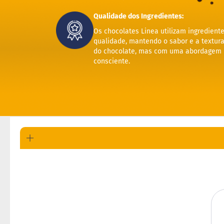
Qualidade dos Ingredientes:
Os chocolates Linea utilizam ingrediente
qualidade, mantendo o sabor e a textura
do chocolate, mas com uma abordagem n
consciente.