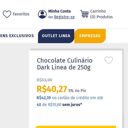
Pular
Minha Conta
Carrinho
ch
Favoritos
para
Registre-se
(0) Produtos
o
conteúdo
TENS EXCLUSIVOS
OUTLET LINEA
EMPRESAS
Chocolate Culinário
Dark Linea de 250g
R$53,99
R$40,27
5% no Pix
R$42,39
no cartão de crédito em até
4X
de R$10,60
sem juros
*