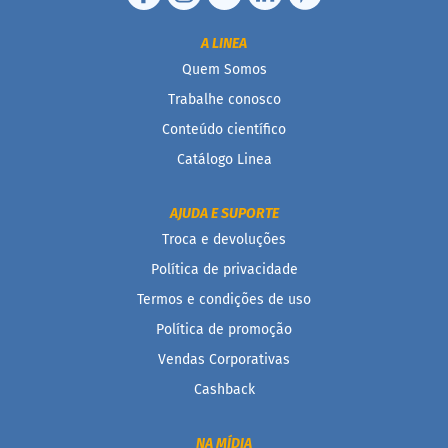
D
A LINEA
o
c
Quem Somos
i
Trabalhe conosco
n
h
Conteúdo científico
o
P
Catálogo Linea
r
o
t
AJUDA E SUPORTE
e
Troca e devoluções
i
c
Política de privacidade
o
Termos e condições de uso
B
Política de promoção
a
r
Vendas Corporativas
r
Cashback
i
n
h
NA MÍDIA
a