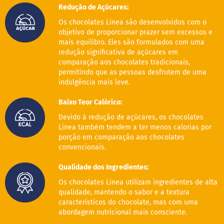
o
Redução de Açúcares:
c
e
Os chocolates Linea são desenvolvidos com o
d
objetivo de proporcionar prazer sem excessos e
e
mais equilibro. Eles são formulados com uma
l
e
redução significativa de açúcares em
i
comparação aos chocolates tradicionais,
t
permitindo que as pessoas desfrutem de uma
e
indulgência mais leve.
L
Baixo Teor Calórico:
e
i
Devido à redução de açúcares, os chocolates
t
Linea também tendem a ter menos calorias por
e
porção em comparação aos chocolates
c
o
convencionais.
n
d
Qualidade dos Ingredientes:
e
n
Os chocolates Linea utilizam ingredientes de alta
s
qualidade, mantendo o sabor e a textura
a
característicos do chocolate, mas com uma
d
abordagem nutricional mais consciente.
o