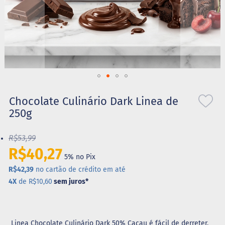
S
t
e
v
i
a
X
Saltar
i
l
para
Chocolate Culinário Dark Linea de
i
o
250g
t
início
o
da
l
R$53,99
Galeria
de
R$40,27
A
5% no Pix
imagens
l
i
R$42,39
no cartão de crédito em até
m
4X
de R$10,60
sem juros
*
e
n
t
o
s
Linea Chocolate Culinário Dark 50% Cacau é fácil de derreter,