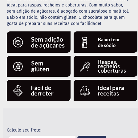
ideal para raspas, recheios e coberturas. Com muito sabor,
G
sem adição de açúcares, é adoçado com sucralose e maltitol.
e
Baixo em sódio, não contém glúten. O chocolate para quem
l
gosta de preparar suas receitas com facilidade!
e
i
a
C
h
o
c
o
l
a
t
e
G
e
l
a
t
i
Calcule seu frete:
n
a