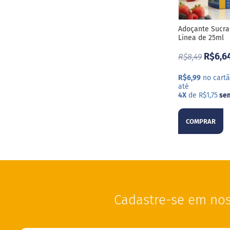
Adoçante Sucra
Linea de 25ml
R$6,6
R$8,49
R$6,99
no cartã
até
4X
de R$1,75
sem
COMPRAR
Cadastre-se em nos