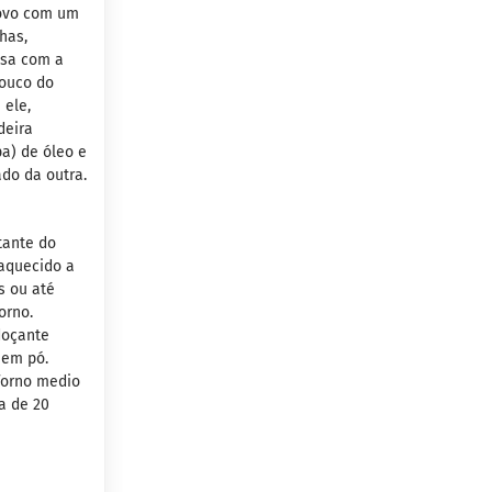
 ovo com um
has,
ssa com a
pouco do
 ele,
deira
a) de óleo e
do da outra.
tante do
eaquecido a
s ou até
orno.
doçante
 em pó.
 forno medio
a de 20