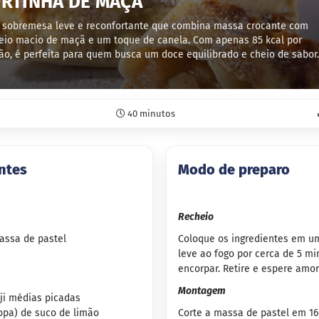
RTINHA DE MAÇÃ
sobremesa leve e reconfortante que combina massa crocante com
eio macio de maçã e um toque de canela. Com apenas 85 kcal por
ão, é perfeita para quem busca um doce equilibrado e cheio de sabor.
40 minutos
ntes
Modo de preparo
Recheio
massa de pastel
Coloque os ingredientes em u
leve ao fogo por cerca de 5 mi
encorpar. Retire e espere amor
Montagem
uji médias picadas
sopa) de suco de limão
Corte a massa de pastel em 16