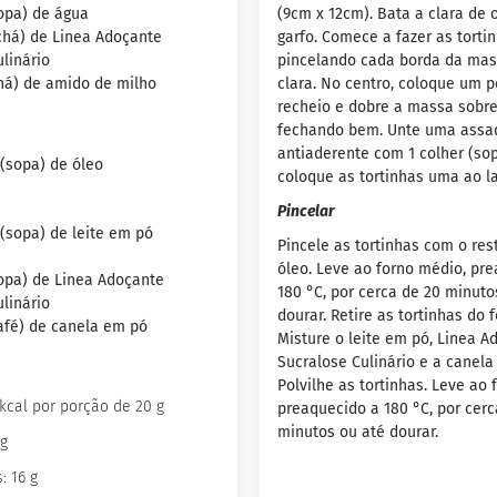
sopa) de água
(9cm x 12cm). Bata a clara de
(chá) de Linea Adoçante
garfo. Comece a fazer as tortin
linário
pincelando cada borda da ma
chá) de amido de milho
clara. No centro, coloque um 
recheio e dobre a massa sobre
fechando bem. Unte uma assa
antiaderente com 1 colher (sop
 (sopa) de óleo
coloque as tortinhas uma ao la
Pincelar
 (sopa) de leite em pó
Pincele as tortinhas com o res
óleo. Leve ao forno médio, pr
sopa) de Linea Adoçante
180 °C, por cerca de 20 minuto
linário
dourar. Retire as tortinhas do f
café) de canela em pó
Misture o leite em pó, Linea A
Sucralose Culinário e a canela
Polvilhe as tortinhas. Leve ao
 kcal por porção de 20 g
preaquecido a 180 °C, por cerc
minutos ou até dourar.
 g
: 16 g