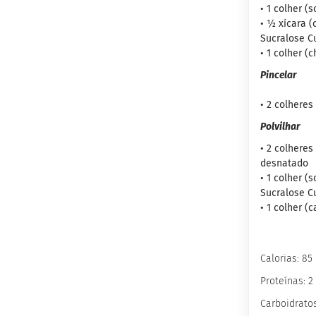
Wafer
• 1 colher (
Proteico
• ½ xícara 
Docinho
Sucralose Cu
Proteico
• 1 colher (
Barrinha
Pincelar
Proteica
• 2 colheres
inhas
Sem
Polvilhar
açúcar
• 2 colheres
Sem
desnatado
glúten
• 1 colher (
Sem
Sucralose Cu
lactose
• 1 colher (
Veganos
Funcionais
Calorias: 85
Integrais
Proteínas: 2
Diabéticos
Carboidratos
Culinários