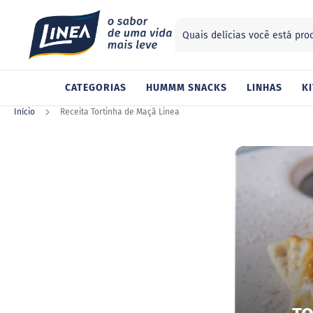
Search
ategorias
CATEGORIAS
HUMMM SNACKS
LINHAS
KI
Adoçantes
Sucralose
Início
Receita Tortinha de Maçã Linea
Stevia
Xilitol
Alimentos
Geleia
Chocolate
Gelatina
Barra
de
cereal
Biscoito