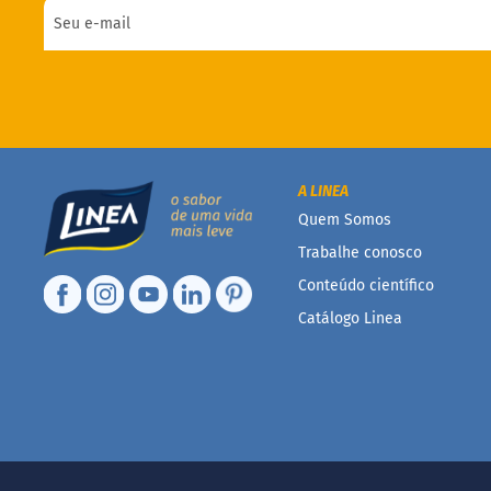
A LINEA
Quem Somos
Trabalhe conosco
Conteúdo científico
Catálogo Linea