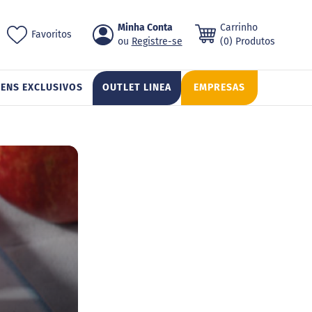
Pular
Minha Conta
Carrinho
ch
Favoritos
para
Registre-se
(0) Produtos
o
conteúdo
TENS EXCLUSIVOS
OUTLET LINEA
EMPRESAS