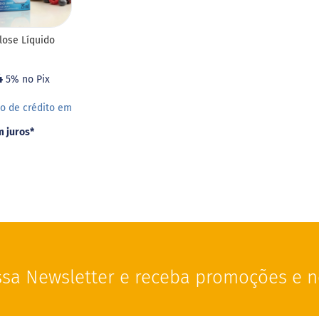
lose Líquido
4
5% no Pix
o de crédito em
 juros
*
sa Newsletter e receba promoções e n