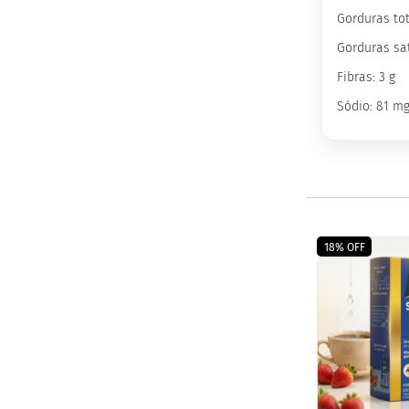
Gorduras tot
ts
Gorduras sat
fertas
ais
Fibras: 3 g
endidos
Sódio: 81 m
eceitas
log
ens
xclusivos
utlet
inea
18% OFF
mpresas