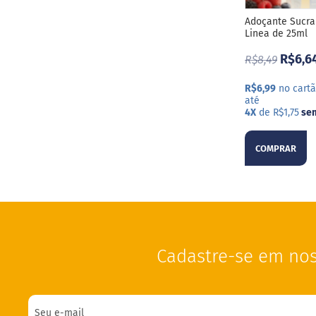
Adoçante Sucra
Linea de 25ml
R$6,6
R$8,49
R$6,99
no cartã
até
4X
de R$1,75
sem
COMPRAR
Cadastre-se em nos