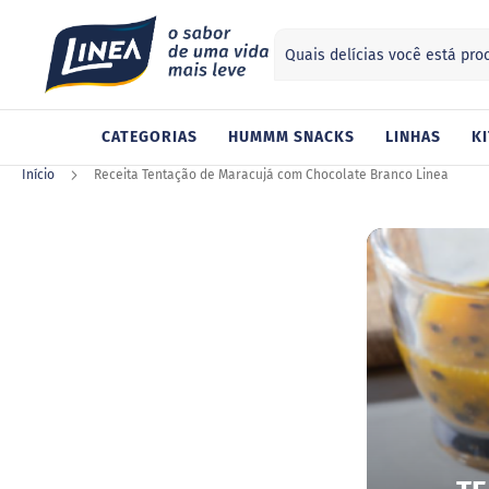
Search
ategorias
CATEGORIAS
HUMMM SNACKS
LINHAS
KI
Adoçantes
Sucralose
Início
Receita Tentação de Maracujá com Chocolate Branco Linea
Stevia
Xilitol
Alimentos
Geleia
Chocolate
Gelatina
Barra
de
cereal
Biscoito