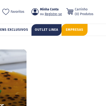
Pular
Minha Conta
Carrinho
ch
Favoritos
para
Registre-se
(0) Produtos
o
conteúdo
TENS EXCLUSIVOS
OUTLET LINEA
EMPRESAS