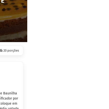
TE
20 porções
de Baunilha
ificador por
 coloque em
édia untada