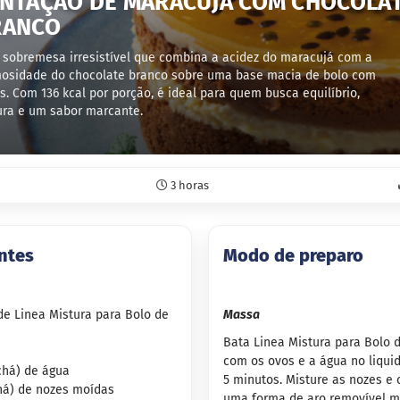
NTAÇÃO DE MARACUJÁ COM CHOCOLA
RANCO
sobremesa irresistível que combina a acidez do maracujá com a
osidade do chocolate branco sobre uma base macia de bolo com
s. Com 136 kcal por porção, é ideal para quem busca equilíbrio,
ura e um sabor marcante.
3 horas
ntes
Modo de preparo
de Linea Mistura para Bolo de
Massa
Bata Linea Mistura para Bolo 
com os ovos e a água no liquid
chá) de água
5 minutos. Misture as nozes e
chá) de nozes moídas
uma forma de aro removível m