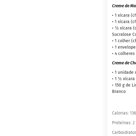
Wafer
Creme de Ma
Proteico
• 1 xícara (
Docinho
• 1 xícara (
Proteico
• ½ xícara 
Barrinha
Sucralose Cu
Proteica
• 1 colher (
inhas
• 1 envelop
Sem
• 4 colheres
açúcar
Creme de Ch
Sem
• 1 unidade
glúten
• 1 ½ xícara
Sem
• 150 g de L
lactose
Branco
Veganos
Funcionais
Calorias: 13
Integrais
Proteínas: 2
Diabéticos
Carboidratos
Culinários