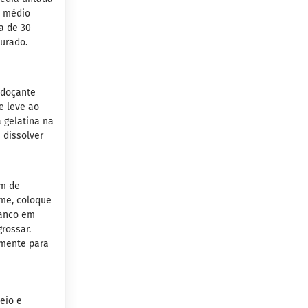
o médio
a de 30
ourado.
Adoçante
e leve ao
a gelatina na
 dissolver
im de
me, coloque
ranco em
rossar.
lmente para
eio e