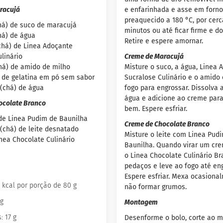
racujá
e enfarinhada e asse em forn
preaquecido a 180 °C, por cerc
chá) de suco de maracujá
minutos ou até ficar firme e d
chá) de água
Retire e espere amornar.
(chá) de Linea Adoçante
linário
Creme de Maracujá
chá) de amido de milho
Misture o suco, a água, Linea 
e de gelatina em pó sem sabor
Sucralose Culinário e o amido 
 (chá) de água
fogo para engrossar. Dissolva 
água e adicione ao creme para
ocolate Branco
bem. Espere esfriar.
 de Linea Pudim de Baunilha
Creme de Chocolate Branco
 (chá) de leite desnatado
Misture o leite com Linea Pud
inea Chocolate Culinário
Baunilha. Quando virar um cre
o Linea Chocolate Culinário B
pedaços e leve ao fogo até eng
Espere esfriar. Mexa ocasiona
6 kcal por porção de 80 g
não formar grumos.
 g
Montagem
: 17 g
Desenforme o bolo, corte ao m