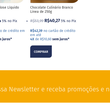
lose Líquido
Chocolate Culinário Branco
Linea de 250g
4
R$40,27
R$53,99
5% no Pix
5% no Pix
o de crédito em
R$42,39
no cartão de crédito
em até
 juros
*
4X
de R$10,60
sem juros
*
COMPRAR
sa Newsletter e receba promoções e n