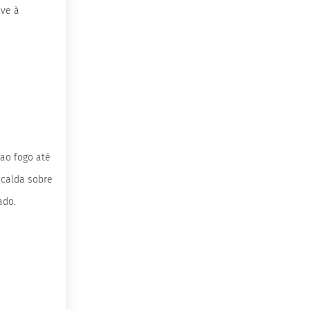
eve à
 ao fogo até
a calda sobre
ado.