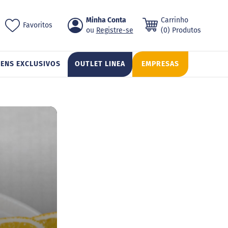
Pular
Minha Conta
Carrinho
ch
Favoritos
para
Registre-se
(0) Produtos
o
conteúdo
TENS EXCLUSIVOS
OUTLET LINEA
EMPRESAS