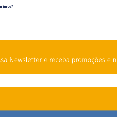
m juros
*
sa Newsletter e receba promoções e n