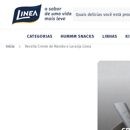
Search
ategorias
CATEGORIAS
HUMMM SNACKS
LINHAS
KI
Adoçantes
Sucralose
Início
Receita Creme de Mamão e Laranja Linea
Stevia
Xilitol
Alimentos
Geleia
Chocolate
Gelatina
Barra
de
cereal
Biscoito