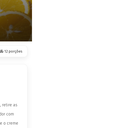
12 porções
retire as
ador com
 e o creme