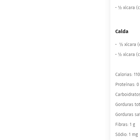
Wafer
Proteico
• ½ xícara (
Docinho
Proteico
Calda
Barrinha
Proteica
• ½ xícara 
inhas
Sem
• ½ xícara (
açúcar
Sem
Calorias: 11
glúten
Proteínas: 0
Sem
lactose
Carboidratos
Veganos
Gorduras tot
Funcionais
Gorduras sat
Integrais
Fibras: 1 g
Diabéticos
Sódio: 1 mg
Culinários