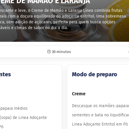
EME DE MAMÃO E LARANJA
escante e leve, o Creme de Mamão e Laranja Linea combina frutas
rais com a doçura equilibrada do adoçante eritritol. Uma sobremesa
ica, sem adição de açúcares, perfeita para quem busca opções
áveis e cheias de sabor no dia a dia.
30 minutos
ntes
Modo de preparo
Creme
Descasque os mamões-papaia, 
-papaia médios
sementes e bata no liquidific
 (sopa) de Linea Adoçante
Linea Adoçante Eritritol em Pó
Pó