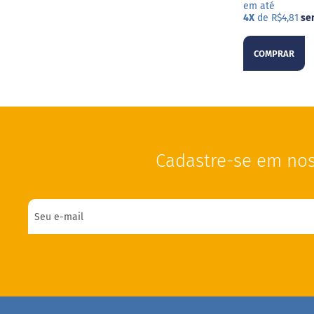
em até
4X
de R$4,81
se
COMPRAR
Cadastre-se em nos