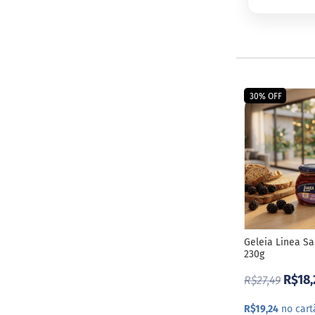
ts
fertas
ais
endidos
eceitas
30% OFF
log
ens
xclusivos
utlet
inea
mpresas
Geleia Linea S
230g
R$18,
R$27,49
R$19,24
no cart