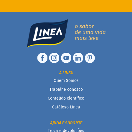
d
i
m
P
i
p
o
c
a
B
e
b
A LINEA
i
d
Quem Somos
a
s
Trabalhe conosco
Conteúdo científico
A
c
Catálogo Linea
h
o
c
AJUDA E SUPORTE
o
l
Troca e devoluções