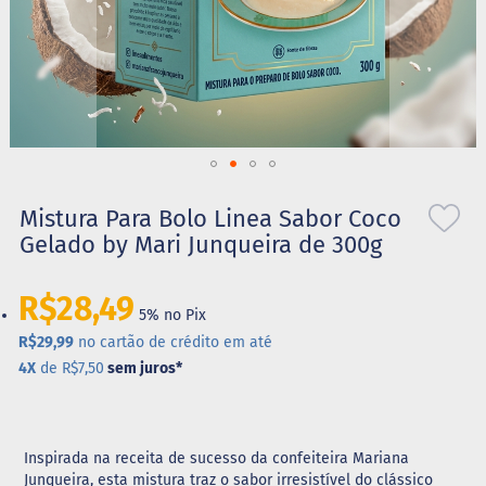
S
t
e
v
i
a
X
Saltar
i
l
para
Mistura Para Bolo Linea Sabor Coco
i
o
Gelado by Mari Junqueira de 300g
t
início
o
da
l
Galeria
R$28,49
5% no Pix
de
A
imagens
R$29,99
no cartão de crédito em até
l
i
4X
de R$7,50
sem juros
*
m
e
n
t
Inspirada na receita de sucesso da confeiteira Mariana
o
s
Junqueira, esta mistura traz o sabor irresistível do clássico