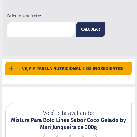
B
a
Calcule seu frete:
r
r
CALCULAR
a
d
e
c
e
r
e
a
VEJA A TABELA NUTRICIONAL E OS INGREDIENTES
l
B
i
s
c
o
i
Você está avaliando:
t
Mistura Para Bolo Linea Sabor Coco Gelado by
o
Mari Junqueira de 300g
D