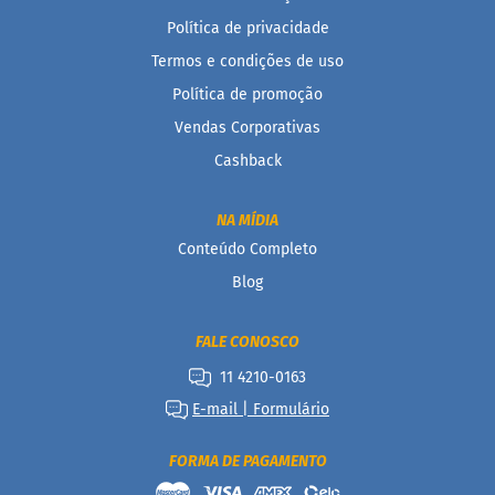
a
Política de privacidade
t
a
Termos e condições de uso
d
o
Política de promoção
Vendas Corporativas
C
a
Cashback
p
p
u
NA MÍDIA
c
c
Conteúdo Completo
i
n
Blog
o
F
FALE CONOSCO
u
11 4210-0163
n
c
E-mail | Formulário
i
o
n
FORMA DE PAGAMENTO
a