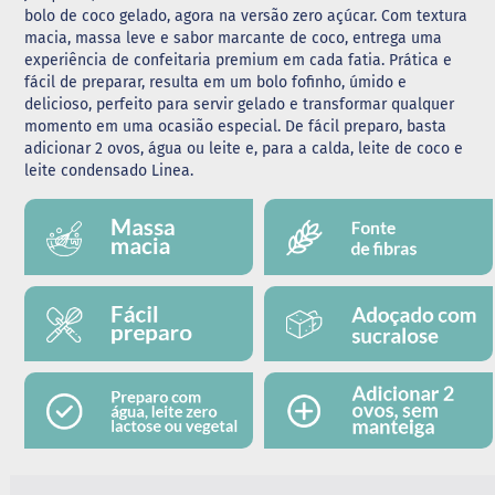
bolo de coco gelado, agora na versão zero açúcar. Com textura
G
macia, massa leve e sabor marcante de coco, entrega uma
e
experiência de confeitaria premium em cada fatia. Prática e
l
fácil de preparar, resulta em um bolo fofinho, úmido e
e
delicioso, perfeito para servir gelado e transformar qualquer
i
momento em uma ocasião especial. De fácil preparo, basta
a
adicionar 2 ovos, água ou leite e, para a calda, leite de coco e
C
leite condensado Linea.
h
o
c
o
l
a
t
e
G
e
l
a
t
i
n
a