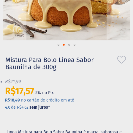
S
t
e
v
i
a
X
Saltar
i
l
para
Mistura Para Bolo Linea Sabor
i
o
Baunilha de 300g
t
início
o
da
l
R$21,99
Galeria
de
R$17,57
A
5% no Pix
imagens
l
i
R$18,49
no cartão de crédito em até
m
4X
de R$4,62
sem juros
*
e
n
t
o
s
Linea Mistura para Bolo Sabor Baunilha é macia, saborosa e