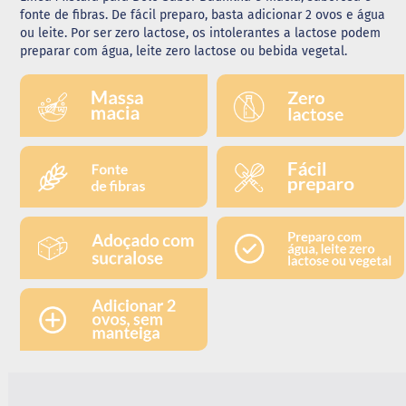
fonte de fibras. De fácil preparo, basta adicionar 2 ovos e água
G
ou leite. Por ser zero lactose, os intolerantes a lactose podem
e
preparar com água, leite zero lactose ou bebida vegetal.
l
e
i
a
C
h
o
c
o
l
a
t
e
G
e
l
a
t
i
n
a