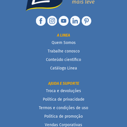
c
o
B
a
r
r
A LINEA
i
Quem Somos
n
h
Trabalhe conosco
a
P
Conteúdo científico
r
Catálogo Linea
o
t
e
AJUDA E SUPORTE
i
c
Troca e devoluções
a
Política de privacidade
Linhas
Termos e condições de uso
Política de promoção
S
e
Vendas Corporativas