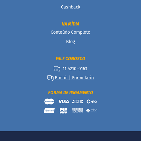
m
a
Cashback
ç
ú
c
NA MÍDIA
a
Conteúdo Completo
r
Blog
S
e
m
FALE CONOSCO
g
11 4210-0163
l
ú
E-mail | Formulário
t
e
n
FORMA DE PAGAMENTO
S
e
m
l
a
c
t