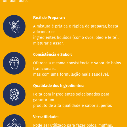
o
um bom bolo.
c
e
d
Fácil de Preparar:
e
l
A mistura é prática e rápida de preparar, basta
e
adicionar os
i
ingredientes líquidos (como ovos, óleo e leite),
t
misturar e assar.
e
L
Consistência e Sabor:
e
Oferece a mesma consistência e sabor de bolos
i
t
tradicionais,
e
mas com uma formulação mais saudável.
c
o
Qualidade dos Ingredientes:
n
d
Feita com ingredientes selecionados para
e
garantir um
n
produto de alta qualidade e sabor superior.
s
a
d
Versatilidade:
o
Pode ser utilizado para fazer bolos, muffins,