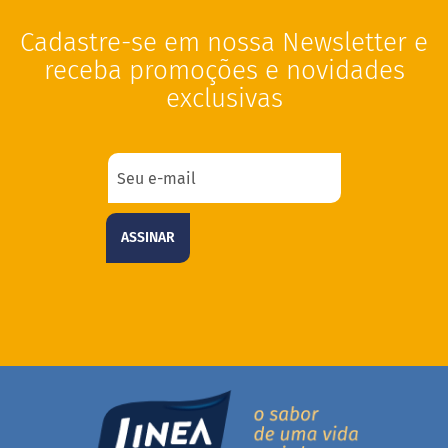
i
s
Cadastre-se em nossa Newsletter e
S
receba promoções e novidades
h
exclusivas
a
k
e
Hummm
Snacks
D
ASSINAR
o
c
i
n
h
o
P
r
o
t
e
i