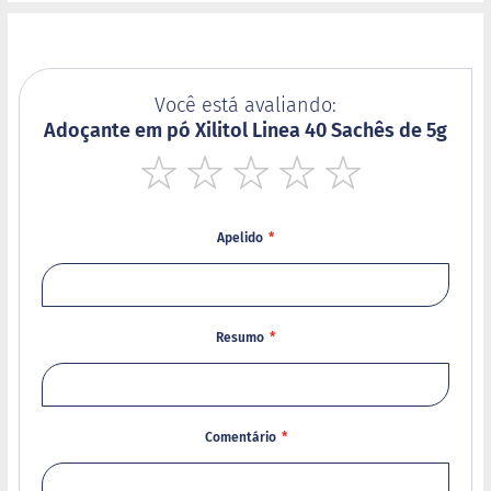
o
s
e
V
Você está avaliando:
e
Adoçante em pó Xilitol Linea 40 Sachês de 5g
g
a
n
o
1
2
3
4
5
s
star
stars
stars
stars
stars
Apelido
F
u
n
c
i
Resumo
o
n
a
i
s
Comentário
I
n