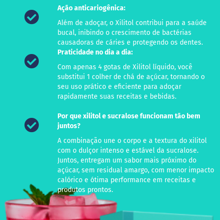
d
Ação anticariogênica:
i
m
Além de adoçar, o Xilitol contribui para a saúde
bucal, inibindo o crescimento de bactérias
P
causadoras de cáries e protegendo os dentes.
i
p
Praticidade no dia a dia:
o
Com apenas 4 gotas de Xilitol líquido, você
c
substitui 1 colher de chá de açúcar, tornando o
a
seu uso prático e eficiente para adoçar
B
rapidamente suas receitas e bebidas.
e
b
Por que xilitol e sucralose funcionam tão bem
i
juntos?
d
a
A combinação une o corpo e a textura do xilitol
s
com o dulçor intenso e estável da sucralose.
Juntos, entregam um sabor mais próximo do
A
açúcar, sem residual amargo, com menor impacto
c
calórico e ótima performance em receitas e
h
produtos prontos.
o
c
o
l