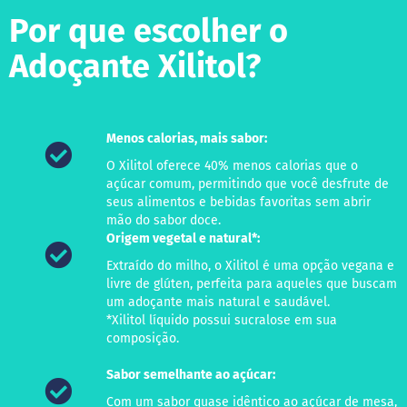
o
c
Por que escolher o
e
d
Adoçante Xilitol?
e
l
e
i
t
Menos calorias, mais sabor:
e
O Xilitol oferece 40% menos calorias que o
L
açúcar comum, permitindo que você desfrute de
e
seus alimentos e bebidas favoritas sem abrir
i
t
mão do sabor doce.
e
Origem vegetal e natural*:
c
Extraído do milho, o Xilitol é uma opção vegana e
o
n
livre de glúten, perfeita para aqueles que buscam
d
um adoçante mais natural e saudável.
e
*Xilitol líquido possui sucralose em sua
n
composição.
s
a
d
Sabor semelhante ao açúcar:
o
Com um sabor quase idêntico ao açúcar de mesa,