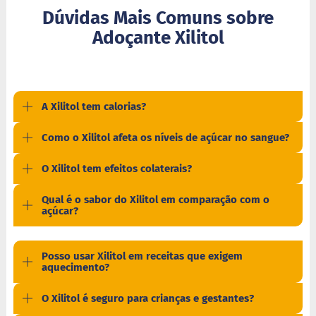
i
Dúvidas Mais Comuns sobre
s
Adoçante Xilitol
S
h
a
k
e
A Xilitol tem calorias?
Hummm
Snacks
Como o Xilitol afeta os níveis de açúcar no sangue?
D
O Xilitol tem efeitos colaterais?
o
c
i
Qual é o sabor do Xilitol em comparação com o
n
açúcar?
h
o
P
Posso usar Xilitol em receitas que exigem
r
aquecimento?
o
t
e
O Xilitol é seguro para crianças e gestantes?
i