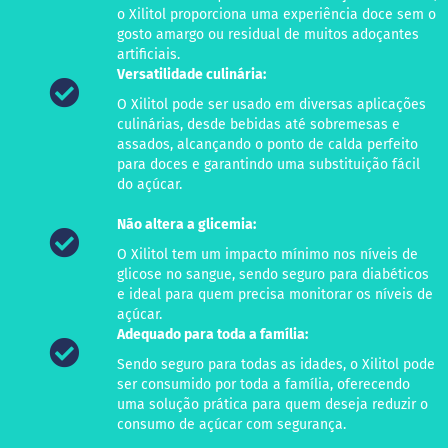
o Xilitol proporciona uma experiência doce sem o
M
gosto amargo ou residual de muitos adoçantes
i
s
artificiais.
t
Versatilidade culinária:
u
r
O Xilitol pode ser usado em diversas aplicações
a
culinárias, desde bebidas até sobremesas e
p
assados, alcançando o ponto de calda perfeito
a
para doces e garantindo uma substituição fácil
r
do açúcar.
a
b
o
Não altera a glicemia:
l
O Xilitol tem um impacto mínimo nos níveis de
o
glicose no sangue, sendo seguro para diabéticos
M
e ideal para quem precisa monitorar os níveis de
o
açúcar.
l
Adequado para toda a família:
h
o
Sendo seguro para todas as idades, o Xilitol pode
s
ser consumido por toda a família, oferecendo
uma solução prática para quem deseja reduzir o
P
consumo de açúcar com segurança.
u