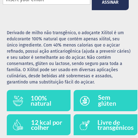
ASSINAR
G
e
l
e
i
Derivado de milho não transgênico, o adoçante Xilitol é um
a
edulcorante 100% natural que contém apenas xilitol, seu
único ingrediente. Com 40% menos calorias que o açúcar
C
refinado, possui ação anticariogênica (ajuda a prevenir cáries)
h
e seu sabor é semelhante ao do açúcar. Não contém
o
c
conservantes, glúten ou lactose, sendo seguro para toda a
o
família. O Xilitol pode ser usado em diversas aplicações
l
culinárias, desde bebidas até sobremesas e assados,
a
garantindo uma substituição fácil do açúcar.
t
e
G
e
l
a
t
i
n
a