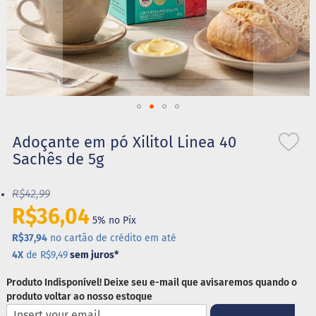
S
t
e
v
i
a
X
Saltar
i
l
para
Adoçante em pó Xilitol Linea 40
i
o
Sachês de 5g
t
início
o
da
l
R$42,99
Galeria
de
R$36,04
A
5% no Pix
imagens
l
i
R$37,94
no cartão de crédito em até
m
4X
de R$9,49
sem juros
*
e
n
Produto Indisponível! Deixe seu e-mail que avisaremos quando o
t
produto voltar ao nosso estoque
o
s