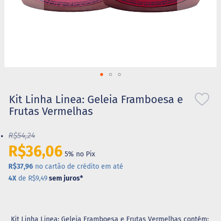
S
t
e
v
i
a
X
Saltar
i
l
para
Kit Linha Linea: Geleia Framboesa e
i
o
Frutas Vermelhas
t
início
o
da
l
R$54,24
Galeria
de
R$36,06
A
5% no Pix
imagens
l
i
R$37,96
no cartão de crédito em até
m
4X
de R$9,49
sem juros
*
e
n
t
o
s
Kit Linha Linea: Geleia Framboesa e Frutas Vermelhas contém: