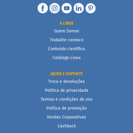
i
s
S
h
A LINEA
a
Quem Somos
k
e
Trabalhe conosco
Hummm
Conteúdo científico
Snacks
Catálogo Linea
W
a
AJUDA E SUPORTE
f
Troca e devoluções
e
r
Política de privacidade
P
r
Termos e condições de uso
o
Política de promoção
t
e
Vendas Corporativas
i
c
Cashback
o