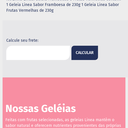
1 Geleia Linea Sabor Framboesa de 230g 1 Geleia Linea Sabor
G
Frutas Vermelhas de 230g
e
l
e
i
a
Calcule seu frete:
C
h
CALCULAR
o
c
o
l
a
t
e
G
e
l
Nossas Geléias
a
t
i
Feitas com frutas selecionadas, as geleias Linea mantêm o
n
sabor natural e oferecem nutrientes provenientes das próprias
a