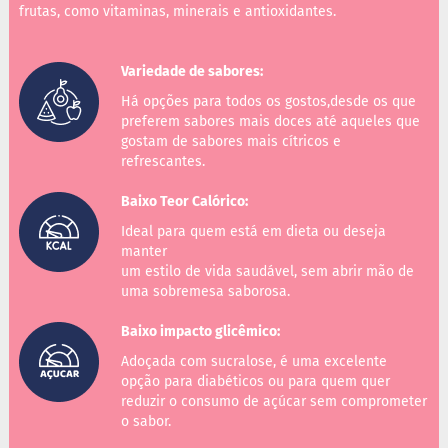
frutas, como vitaminas, minerais e antioxidantes.
B
a
r
Variedade de sabores:
r
Há opções para todos os gostos,desde os que
a
d
preferem sabores mais doces até aqueles que
e
gostam de sabores mais cítricos e
c
refrescantes.
e
r
Baixo Teor Calórico:
e
a
Ideal para quem está em dieta ou deseja
l
manter
um estilo de vida saudável, sem abrir mão de
B
uma sobremesa saborosa.
i
s
c
Baixo impacto glicêmico:
o
i
Adoçada com sucralose, é uma excelente
t
opção para diabéticos ou para quem quer
o
reduzir o consumo de açúcar sem comprometer
o sabor.
D