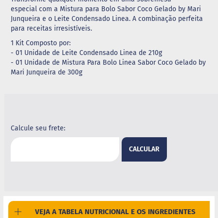
especial com a Mistura para Bolo Sabor Coco Gelado by Mari
G
Junqueira e o Leite Condensado Linea. A combinação perfeita
e
para receitas irresistíveis.
l
e
1 Kit Composto por:
i
- 01 Unidade de Leite Condensado Linea de 210g
a
- 01 Unidade de Mistura Para Bolo Linea Sabor Coco Gelado by
Mari Junqueira de 300g
C
h
o
c
o
l
a
Calcule seu frete:
t
e
CALCULAR
G
e
l
a
t
i
n
VEJA A TABELA NUTRICIONAL E OS INGREDIENTES
a