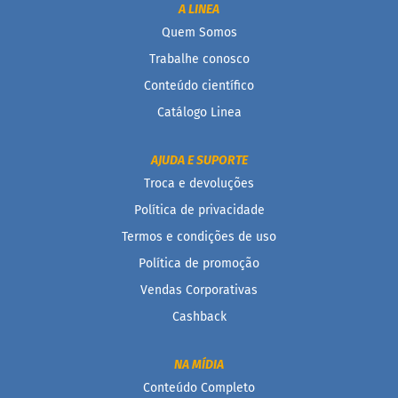
d
A LINEA
i
m
Quem Somos
Trabalhe conosco
P
i
Conteúdo científico
p
o
Catálogo Linea
c
a
AJUDA E SUPORTE
B
Troca e devoluções
e
b
Política de privacidade
i
d
Termos e condições de uso
a
Política de promoção
s
Vendas Corporativas
A
Cashback
c
h
o
c
NA MÍDIA
o
Conteúdo Completo
l