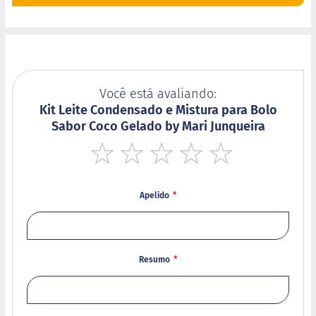
B
a
r
r
a
d
Você está avaliando:
e
Kit Leite Condensado e Mistura para Bolo
c
e
Sabor Coco Gelado by Mari Junqueira
r
e
a
l
1
2
3
4
5
star
stars
stars
stars
stars
B
Apelido
i
s
c
o
i
Resumo
t
o
D