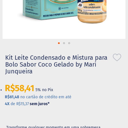
S
t
e
v
i
a
X
Saltar
i
l
para
Kit Leite Condensado e Mistura para
i
o
Bolo Sabor Coco Gelado by Mari
t
início
o
Junqueira
da
l
Galeria
de
A
R$58,41
imagens
5% no Pix
l
i
R$61,48
no cartão de crédito em até
m
4X
de R$15,37
sem juros
*
e
n
t
o
s
Transforme qualquer momento em uma sobremesa