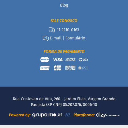
a
Blog
t
a
d
FALE CONOSCO
o
11 4210-0163
C
a
E-mail | Formulário
p
p
FORMA DE PAGAMENTO
u
c
c
i
n
o
F
u
n
Rua Cristovan de Vita, 260 - Jardim Elias, Vargem Grande
c
Paulista/SP CNPJ 05.207.076/0006-10
i
o
n
a