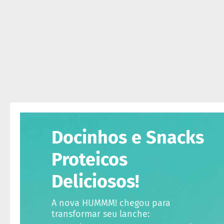
ts
fertas
ais
endidos
eceitas
log
ens
xclusivos
utlet
Docinhos e Snacks
inea
mpresas
Proteicos
Deliciosos!
A nova HUMMM! chegou para
transformar seu lanche: