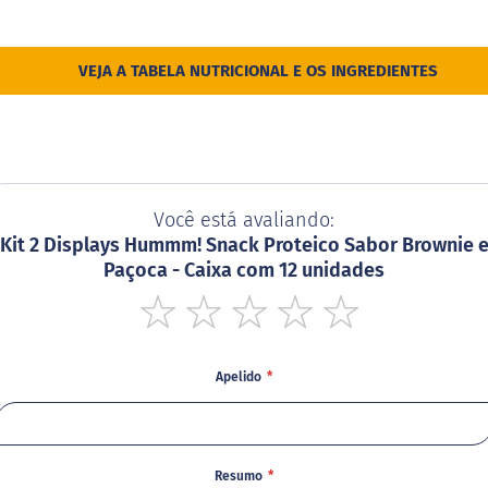
VEJA A TABELA NUTRICIONAL E OS INGREDIENTES
Você está avaliando:
Kit 2 Displays Hummm! Snack Proteico Sabor Brownie 
Paçoca - Caixa com 12 unidades
1
2
3
4
5
star
stars
stars
stars
stars
Apelido
Resumo